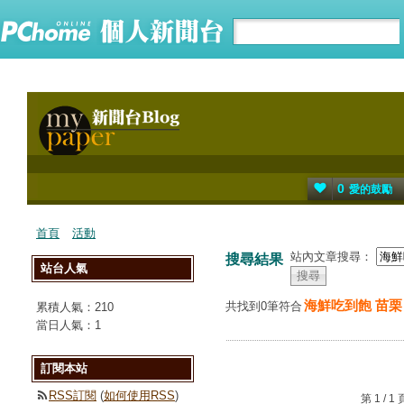
0
愛的鼓勵
首頁
活動
站內文章搜尋：
搜尋結果
站台人氣
海鮮吃到飽 苗栗
共找到0筆符合
累積人氣：
210
當日人氣：
1
訂閱本站
RSS訂閱
(
如何使用RSS
)
第 1 /