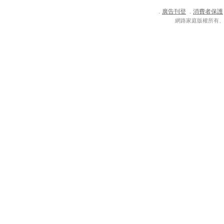
廣告刊登
消費者保護
．
．
網路家庭版權所有、轉載必究