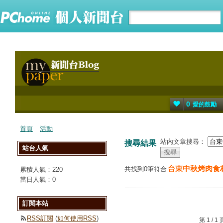
0
愛的鼓勵
首頁
活動
站內文章搜尋：
搜尋結果
站台人氣
台東中秋烤肉食
共找到0筆符合
累積人氣：
220
當日人氣：
0
訂閱本站
RSS訂閱
(
如何使用RSS
)
第 1 /