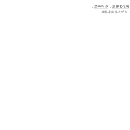
廣告刊登
消費者保護
．
．
網路家庭版權所有、轉載必究