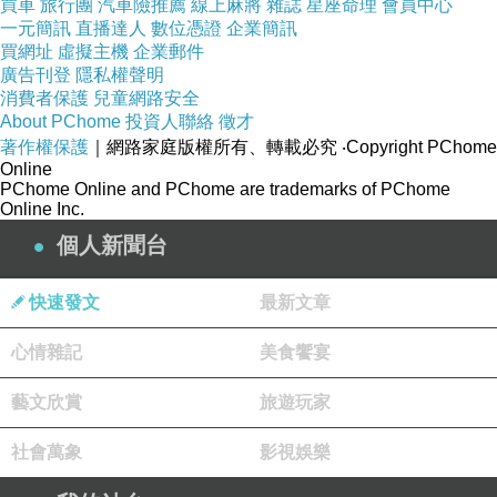
買車
旅行團
汽車險推薦
線上麻將
雜誌
星座命理
會員中心
一元簡訊
直播達人
數位憑證
企業簡訊
曾率隊闖進過一次季後賽，不同於昔日「狼王」
買網址
虛擬主機
企業郵件
賈奈特，8度領灰狼挺進季後賽，更在2004年獲
廣告刊登
隱私權聲明
選年度最有價值球員(MVP)。
消費者保護
兒童網路安全
About PChome
投資人聯絡
徵才
著作權保護
｜網路家庭版權所有、轉載必究
‧Copyright PChome
即將重返待6年球館，洛夫反而認為陌生會取代
Online
PChome Online and PChome are trademarks of PChome
熟悉感，「前往客隊休息室，坐在客隊球員席，
Online Inc.
無法待在明尼蘇達的公寓而是住在飯店，一切都
個人新聞台
會很不一樣。我還沒想太多，幸運的是我們正在
連勝中。」
快速發文
最新文章
心情雜記
美食饗宴
不過先前看衰他的灰狼老闆泰勒(Glen Taylor)，
如今選擇展開雙臂迎接他，「我會給他一個擁
藝文欣賞
旅遊玩家
抱，並送上最好的祝福。他相當努力也曾為球隊
社會萬象
影視娛樂
盡心力，我很感激。」