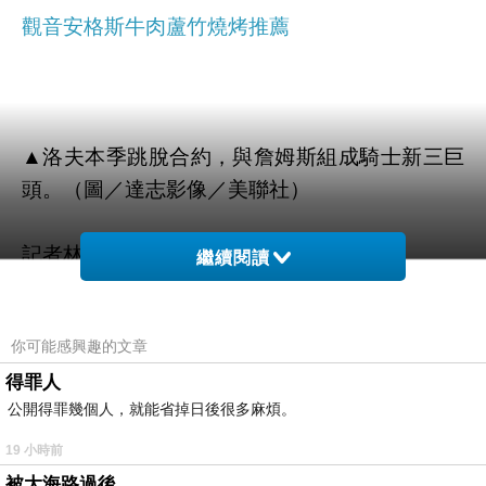
觀音安格斯牛肉
蘆竹燒烤推薦
▲洛夫本季跳脫合約，與詹姆斯組成騎士新三巨
頭。（圖／達志影像／美聯社）
記者林宋以情／綜合報導
繼續閱讀
結束6年灰狼生涯，「愛神」洛夫(Kevin Love )
你可能感興趣的文章
本季交易至克里夫蘭改披騎士戰袍，與「小皇
得罪人
帝」詹姆斯(LeBron James)、厄文(Kyrie Irving)
公開得罪幾個人，就能省掉日後很多麻煩。
共組新三巨頭，但這位前「狼王」顯然不認為自
己重返灰狼主場，能受到與老將賈奈特(Kevin
19 小時前
Garnett)的同等對待，認為噓聲或許會大過歡
被大海路過後