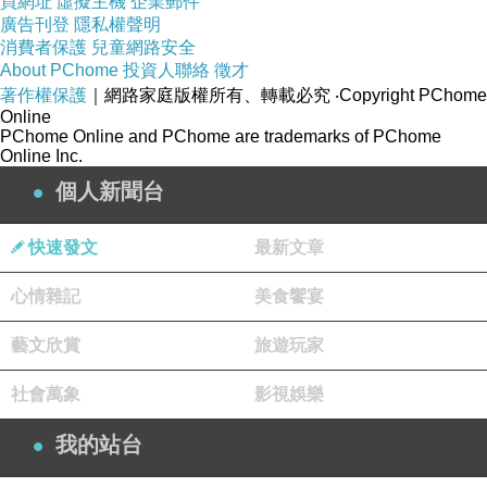
買網址
虛擬主機
企業郵件
廣告刊登
隱私權聲明
消費者保護
兒童網路安全
About PChome
投資人聯絡
徵才
著作權保護
｜網路家庭版權所有、轉載必究
‧Copyright PChome
Online
PChome Online and PChome are trademarks of PChome
Online Inc.
個人新聞台
快速發文
最新文章
心情雜記
美食饗宴
藝文欣賞
旅遊玩家
社會萬象
影視娛樂
我的站台