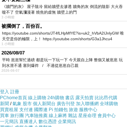
《牆門的灰》 屋子陰冷 留給牆壁去滲透 牆角的灰 倒流的陰影 大火吞
噬不了 空氣瀰漫著 燒焦的虛無 牆壁上的門
3 小時前
=>點此取得優惠<=
被擱倒了，百份百。
https://youtube.com/shorts/JT4fLHpMfYE?is=uk2_hVbA2IJnlyGW 唯
天空是你的極限，上！ https://youtube.com/shorts/G3a1Jhcu4
1 小時前
2026/08/07
平時 崽崽幫忙過磅 都是玩一下玩一下 今天親自上陣 整個又被崽崽 玩
到水泄不通 塞到爆炸 / 不過從崽崽自己親
2026-08-07
登入
註冊
PChome首頁
線上購物
24h購物
書店
露天拍賣
比比昂代購
新聞
/
氣象
股市
個人新聞台
廣告刊登
加入聯播網
全球購物
買賣租屋
支付連
國際連
Pi 拍錢包
旅遊
服務中心
買車
旅行團
汽車險推薦
線上麻將
雜誌
星座命理
會員中心
一元簡訊
直播達人
數位憑證
企業簡訊