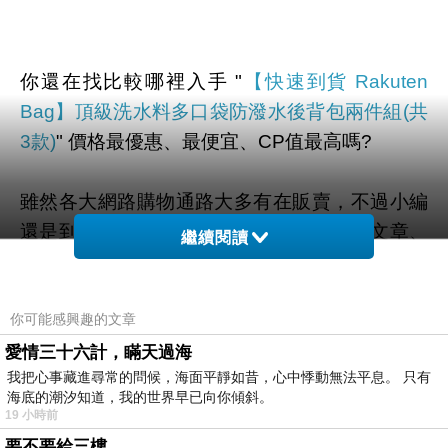
你還在找比較哪裡入手 "
【快速到貨 Rakuten
Bag】頂級洗水料多口袋防潑水後背包兩件組(共
3款)
" 價格最優惠、最便宜、CP值最高嗎?
雖然各大網路購物通路大多有在販賣，不過小編
還是到奇摩和google搜尋查看一些評價、文章、
繼續閱讀
YOUTUBE、直播、開箱文 等相關訊息後。
你可能感興趣的文章
幫您整理出來在
momo購物網
最划算啦。
愛情三十六計，瞞天過海
我把心事藏進尋常的問候，海面平靜如昔，心中悸動無法平息。 只有
有需要的網友們可以點擊下面按鈕即可獲得最新
海底的潮汐知道，我的世界早已向你傾斜。
的優惠折扣喔！
19 小時前
要不要給三樓