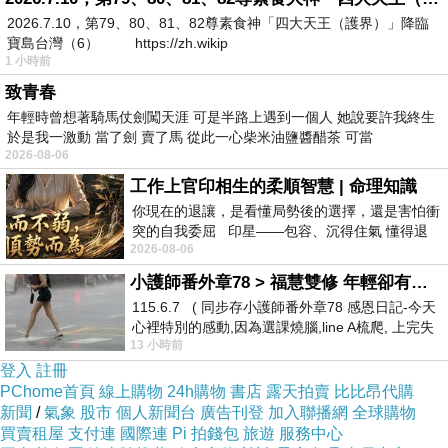
2026.7.10，第79、80、81、82尊素食神「四大天王（護界）」降臨
寶島台灣（6） https://zh.wikip
1 小時前
=>點此取得優惠<=
致青春
年輕時曾想著騎馬仗劍闖天涯 可是半路上遇到一個人 她說要許我終生
於是我一激動 當了劍 賣了馬 從此一心柴米油鹽醬醋茶 可當
2026-08-06
工作上官印相生的柔順智慧 | 命理知識
你現在的退讓，是看懂局勢後的選擇，還是害怕衝
突的自我委屈 印星——包容、沉得住氣 懂得退
2026-08-06
一步觀察，不會
小護師番外章78 > 福慧雙修 年輕卻有個老靈魂 ㄑ金剛經〉podcast
115.6.7 ( 同步存小護師番外章78 感恩日記-今天
心裡特別的感動,因為選課燒腦,line A梳爬, 上完失
13 小時前
智課的她,特來傾
登入
註冊
PChome首頁
線上購物
24h購物
書店
露天拍賣
比比昂代購
新聞
/
氣象
股市
個人新聞台
廣告刊登
加入聯播網
全球購物
買賣租屋
支付連
國際連
Pi 拍錢包
旅遊
服務中心