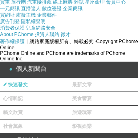
買車
旅行團
汽車險推薦
線上麻將
雜誌
星座命理
會員中心
一元簡訊
直播達人
數位憑證
企業簡訊
買網址
虛擬主機
企業郵件
廣告刊登
隱私權聲明
消費者保護
兒童網路安全
About PChome
投資人聯絡
徵才
著作權保護
｜網路家庭版權所有、轉載必究
‧Copyright PChome
Online
PChome Online and PChome are trademarks of PChome
Online Inc.
個人新聞台
快速發文
最新文章
心情雜記
美食饗宴
藝文欣賞
旅遊玩家
社會萬象
影視娛樂