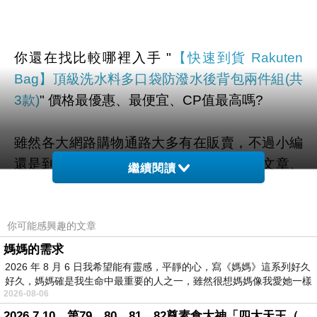
你還在找比較哪裡入手 "
【快速到貨 Rakuten
Bag】頂級洗水料多口袋防潑水後背包兩件組(共
3款)
" 價格最優惠、最便宜、CP值最高嗎?
雖然各大網路購物通路大多有在販賣，不過小編
還是到奇摩和google搜尋查看一些評價、文章、
繼續閱讀
YOUTUBE、直播、開箱文 等相關訊息後。
你可能感興趣的文章
幫您整理出來在
momo購物網
最划算啦。
媽媽的需求
2026 年 8 月 6 日我希望能有靈感，平靜的心，寫《媽媽》這系列好久
有需要的網友們可以點擊下面按鈕即可獲得最新
好久，媽媽確是我生命中最重要的人之一，雖然很想媽媽像我愛她一樣
的優惠折扣喔！
2026-08-06
2026.7.10，第79、80、81、82尊素食大神「四大天王（護界）」降臨寶島台灣（6）