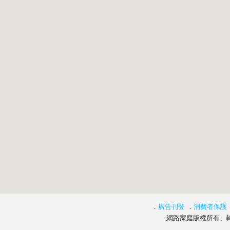
．
廣告刊登
．
消費者保護
網路家庭版權所有、轉載必究 