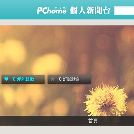
0
0
愛的鼓勵
訂閱站台
首頁