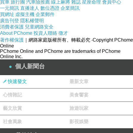
買車
旅行團
汽車險推薦
線上麻將
雜誌
星座命理
會員中心
的學生擔
一元簡訊
直播達人
數位憑證
企業簡訊
買網址
虛擬主機
企業郵件
廣告刊登
隱私權聲明
憂。他每樣都學得好，但卻似乎從不想到怎樣應用
消費者保護
兒童網路安全
About PChome
投資人聯絡
徵才
所學。
著作權保護
｜網路家庭版權所有、轉載必究
‧Copyright PChome
Online
PChome Online and PChome are trademarks of PChome
當太子見到村鎮裡有強欺弱的情形，他的劍法變得
Online Inc.
有目標，
個人新聞台
也含有肅殺之氣，眼光裡也有懲戒的威嚴。那
快速發文
最新文章
「哈！」的一
心情雜記
美食饗宴
聲
，就如一顆鐵彈丸直打到劍尖所擊的地方。他秀
藝文欣賞
旅遊玩家
美的臉就
社會萬象
影視娛樂
光輝得如一位天神。