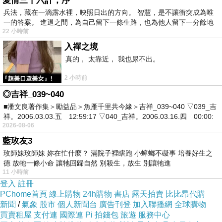
愛情三十六計，序
隨著太子的長大，他的劍法進步很多，喝聲也開始
兵法，藏在一滴露水裡，映照日出的方向。 智慧，是不讓衝突成為唯
一的答案。 進退之間，為自己留下一條生路，也為他人留下一分餘地
有威嚴。
22 小時前
入禪之境
但法師心中也有了隱憂：太子的學問越進步，所發
真的， 太靠近， 我也尿不出。
的議論
2 小時前
◎吉祥_039~040
越深奧，劍法越優美，老法師的憂心就越沉重。
■潘文良著作集＞勵益品＞魚雁千里共今緣＞吉祥_039~040 ▽039_吉
祥。2006.03.03.五 12:59:17 ▽040_吉祥。2006.03.16.四 00:00:
2026-08-06
小王子把人生與哲學融會成一體，身肢與寶劍混成
藍玫友3
一體，言
玫師妹玫師妹 妳在忙什麼？ 滿院子裡瞎跑 小蟑螂不礙事 培養好生之
德 放牠一條小命 讓牠回歸自然 別殺生，放生 別讓牠進
11 小時前
語、思想與萬物、自然變化合成一體。越學習越愛
登入
註冊
學習，進
PChome首頁
線上購物
24h購物
書店
露天拍賣
比比昂代購
新聞
/
氣象
股市
個人新聞台
廣告刊登
加入聯播網
全球購物
買賣租屋
支付連
國際連
Pi 拍錢包
旅遊
服務中心
步得越快。但法師幾乎無時無刻不為他這絕頂聰明