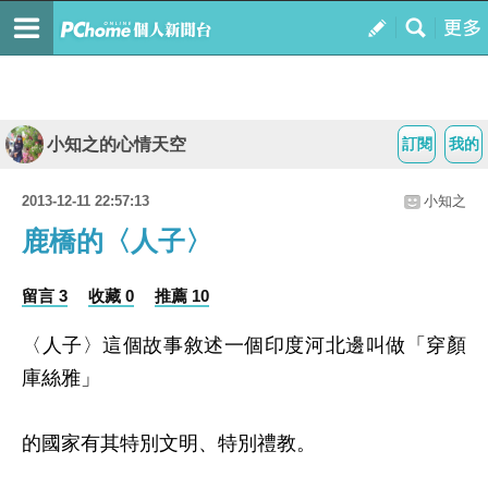
小知之的心情天空
訂閱
我的
2013-12-11 22:57:13
小知之
鹿橋的〈人子〉
留言 3
收藏 0
推薦 10
〈人子〉這個故事敘述一個印度河北邊叫做「穿顏
庫絲雅」
的國家有其特別文明、特別禮教。