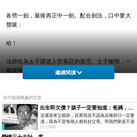
各劈一劍，
最後再正中一劍。配合劍法，口中要大
聲嚷：
哈！
法師也為太子講述人世善惡的道理。太子聰明，一
聽就懂。
繼續閱讀
師徒二人在喜馬拉雅山下各地雲遊，白天化緣，夜
你可能感興趣的文章
間打坐。
出生即欠債？孩子一定要知道：爸媽，其實我不欠你們
這週迎來父親節，其實我並不認為這種節日一定要
六年之中要學的科目、技藝、經典很多，早晚都要
過，因為不是每個人都有好父母。而我們家是不過
傳授。
22 小時前
節的，平時也沒什麼儀式感，生活趨近冷