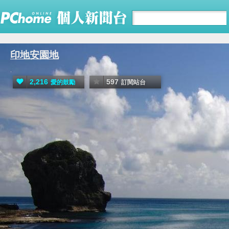
印地安園地
.
2,216
597
愛的鼓勵
訂閱站台