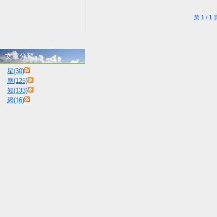
第 1 /
文章分類
星(30)
塵(125)
知(133)
網(16)