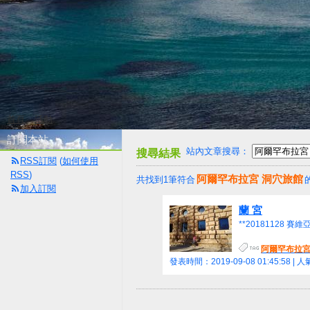
首頁
活動
訂閱本站
站內文章搜尋：
搜尋結果
RSS訂閱
(
如何使用
RSS
)
阿爾罕布拉宮 洞穴旅館
共找到1筆符合
加入訂閱
蘭 宮
**20181128 賽維
阿爾罕布拉宮
發表時間：2019-09-08 01:45:58 | 