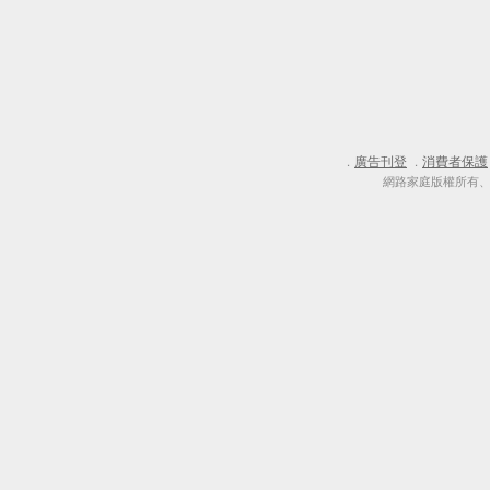
廣告刊登
消費者保護
．
．
網路家庭版權所有、轉載必究