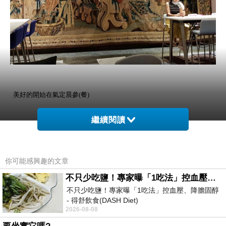
美好的開始在氣定晨參(餐)
繼續閱讀
你可能感興趣的文章
不只少吃鹽！專家曝「1吃法」控血壓、降膽固醇 - 得舒飲食(DASH Diet)
不只少吃鹽！專家曝「1吃法」控血壓、降膽固醇
- 得舒飲食(DASH Diet)
2026-08-08
https://www.facebook.com/dietitiansophia/
posts/157966