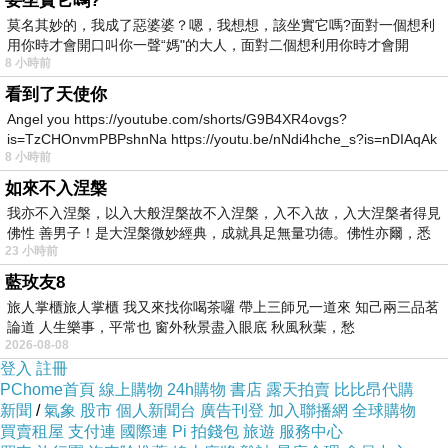
要坐實它嗎?
莫名其妙的，我成了惡婆婆？嗯，我想想，該坐實它嗎?面對一個想利
用你時才會開口叫你一聲“媽"的大人，面對二個想利用你時才會開
8 小時前
看到了天使你
Angel you https://youtube.com/shorts/G9B4XR4ovgs?
is=TzCHOnvmPBPshnNa https://youtu.be/nNdi4hche_s?is=nDIAqAk
馬德里皇宮 左後方太太身懷鉅款
8 小時前
如來不入涅槃
我亦不入涅槃，以入大般涅槃故不入涅槃，入不入故，入大涅槃者得見
佛性 善男子！是大涅槃微妙經典，成就具足無量功德。佛性亦爾，悉
23 小時前
藍玫友8
旅人掌櫃旅人掌櫃 我又來找你喝茶囉 帶上三師兄一道來 知己兩三品茗
論道 人生樂事，平常也 窗外秋景盡入眼底 秋風秋葉，愁
2026-08-08
登入
註冊
PChome首頁
線上購物
24h購物
書店
露天拍賣
比比昂代購
新聞
/
氣象
股市
個人新聞台
廣告刊登
加入聯播網
全球購物
買賣租屋
支付連
國際連
Pi 拍錢包
旅遊
服務中心