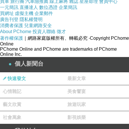
買車
旅行團
汽車險推薦
線上麻將
雜誌
星座命理
會員中心
一元簡訊
直播達人
數位憑證
企業簡訊
買網址
虛擬主機
企業郵件
廣告刊登
隱私權聲明
好難得的情境 我卻似身懷六甲 且穿得像個衣架越來越熱
消費者保護
兒童網路安全
About PChome
投資人聯絡
徵才
著作權保護
｜網路家庭版權所有、轉載必究
‧Copyright PChome
Online
PChome Online and PChome are trademarks of PChome
Online Inc.
個人新聞台
快速發文
最新文章
心情雜記
美食饗宴
藝文欣賞
旅遊玩家
社會萬象
影視娛樂