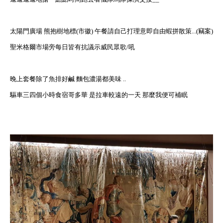
太陽門廣場 熊抱樹地標(市徽) 午餐請自己打理意即自由蝦拼散策...(竊案)
聖米格爾市場旁每日皆有抗議示威民眾歌/吼
晚上套餐除了魚排好鹹 麵包濃湯都美味 ..
驅車三四個小時食宿哥多華 是拉車較遠的一天 那麼我便可補眠