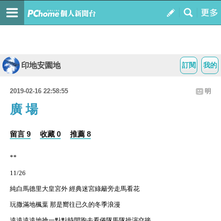
印地安園地
訂閱
我的
2019-02-16 22:58:55
明
廣 場
留言 9
收藏 0
推薦 8
**
11/26
純白馬德里大皇宮外 經典迷宮綠籬旁走馬看花
玩撒滿地楓葉 那是嚮往已久的冬季浪漫
遠遠遠遠地搶一點點時間跑去看儀隊馬隊操演交接__