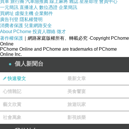
買車
旅行團
汽車險推薦
線上麻將
雜誌
星座命理
會員中心
不悔愈挫愈勇的人 得道
一元簡訊
直播達人
數位憑證
企業簡訊
買網址
虛擬主機
企業郵件
我 看看就好
廣告刊登
隱私權聲明
(真烏龜 這又誣衊我家烏龜了 XD)
消費者保護
兒童網路安全
About PChome
投資人聯絡
徵才
著作權保護
｜網路家庭版權所有、轉載必究
‧Copyright PChome
Online
PChome Online and PChome are trademarks of PChome
Online Inc.
個人新聞台
*
快速發文
最新文章
心情雜記
美食饗宴
藝文欣賞
旅遊玩家
社會萬象
影視娛樂