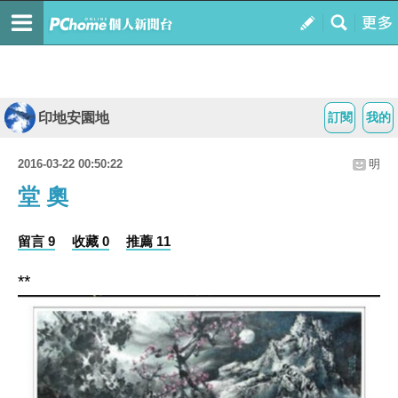
印地安園地
訂閱
我的
2016-03-22 00:50:22
明
堂 奧
留言 9
收藏 0
推薦 11
**