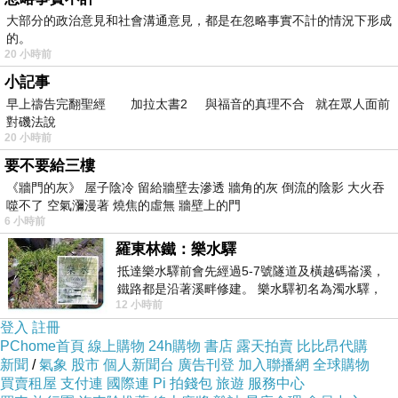
大部分的政治意見和社會溝通意見，都是在忽略事實不計的情況下形成
的。
20 小時前
小記事
早上禱告完翻聖經 加拉太書2 與福音的真理不合 就在眾人面前
對磯法說
20 小時前
要不要給三樓
《牆門的灰》 屋子陰冷 留給牆壁去滲透 牆角的灰 倒流的陰影 大火吞
噬不了 空氣瀰漫著 燒焦的虛無 牆壁上的門
6 小時前
羅東林鐵：樂水驛
抵達樂水驛前會先經過5-7號隧道及橫越碼崙溪，
鐵路都是沿著溪畔修建。 樂水驛初名為濁水驛，
12 小時前
但因與臺鐵集集線車站同名，於1953
登入
註冊
PChome首頁
線上購物
24h購物
書店
露天拍賣
比比昂代購
仰之彌高 鑽之彌堅
新聞
/
氣象
股市
個人新聞台
廣告刊登
加入聯播網
全球購物
買賣租屋
支付連
國際連
Pi 拍錢包
旅遊
服務中心
路絕對不會平坦 能在跌跌撞撞萬般折騰後 堅持