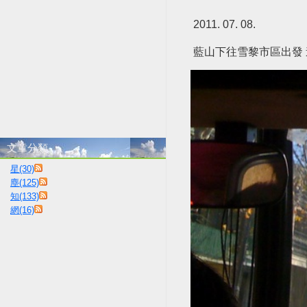
2011. 07. 08.
藍山下往雪黎市區出發 途經
文章分類
星(30)
塵(125)
知(133)
網(16)