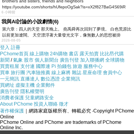
brothers and sisters, friends and neighbors
https://youtube.com/shorts/hUfepoOgSak?is=xX2f827BaG4S69iR
6 小時前
https
我與AI討論的小說劇情(6)
第六章：四人的天堂 那天晚上。 堯禹舜再次回到了夢境。 白色荒原比
以前更加遼闊。 天空漂浮著大量發光文字，像無數人的思想被掛
2026-08-05
登入
註冊
PChome首頁
線上購物
24h購物
書店
露天拍賣
比比昂代購
新聞
/
氣象
股市
個人新聞台
廣告刊登
加入聯播網
全球購物
買賣租屋
支付連
國際連
Pi 拍錢包
旅遊
服務中心
買車
旅行團
汽車險推薦
線上麻將
雜誌
星座命理
會員中心
一元簡訊
直播達人
數位憑證
企業簡訊
買網址
虛擬主機
企業郵件
廣告刊登
隱私權聲明
消費者保護
兒童網路安全
～多媒體功能列、防潑水設計～
About PChome
投資人聯絡
徵才
著作權保護
｜網路家庭版權所有、轉載必究
‧Copyright PChome
Online
先進的2.4G無線技術，提供10M接收距離，讓您移動
PChome Online and PChome are trademarks of PChome
Online Inc.