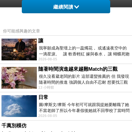
繼續閱讀
你可能感興趣的文章
非買不可的理由
讓
我寧願成為聖壇上的一蕊燭花， 或遙遠夜空中的
一滴星淚。 讓 軟香輕紅 嫁與春水， 讓 蝴蝶死吻
2026-08-05
夏日最後一瓣玫瑰， 讓
隨著時間演進越來越難Match的三觀
很久沒看葳老闆的影片 這部還蠻推薦的 但 我發現
◆先進的2.4G無線技術，提供10M接收距離
隨著時間的推進 強調個人自由不忍耐 想要找三觀
13 小時前
接近的不要說對象 連朋友都超
◆滑鼠可三段CPI切換(800/1600/2400)
日常
◆鍵盤底部大口徑防潑水排水孔設計
圖/摩斯文/摩斯 今年初可可就跟我提她要離職了她
◆九鍵多媒體控制列，不需設定，效率加倍
不當老師了所以今年暑假後她就不回學校了當時問
2026-08-05
她不是很喜歡幼幼班的小朋友嗎捨得不
千萬別模仿