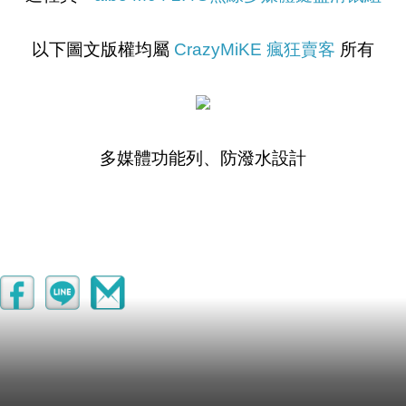
以下圖文版權均屬
CrazyMiKE 瘋狂賣客
所有
多媒體功能列、防潑水設計
aibo M04 2.4G無線多媒體鍵盤滑鼠組