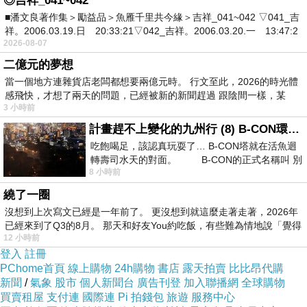
◎吉祥_041~042
選，相信身心靈都能獲得滿足。也因在自家附
■潘文良著作集＞勵益品＞魚雁千里共今緣＞吉祥_041~042 ▽041_吉
近，老當成我嘉大花園，用走用跑用騎車，都
祥。2006.03.19.日 20:33:21▽042_吉祥。2006.03.20.一 13:47:2
2026-08-07
能享受南院的自然美景及波光粼粼的湖景。自
二億元的夢想
己連續二年參加故宮南院馬拉松就是要用行動
當一個地方連雜貨店老闆都想要兩億元時。 行文至此，2026的時光體
力支持在地活動，況且主辦單位的完賽禮更是
感飛快，才想了兩天的問題，已經被新的新聞趕過 跟陰間一樣，某
精緻讓人愛不釋手，完賽獎牌是國寶級的翠玉
3 小時前
白菜式樣，連毛巾都是清明上河圖圖紋，濃濃
計畫趕不上變化的九州行 (8) B-CON環球塔
吃飽喝足，該認真玩耍了… B-CON塔就在活魚迴
的藝術人文氣息，非得親自參加，才能獲得此
轉壽司水天的對面。 B-CON的正式名稱叫 別
珍貴贈禮。
8 小時前
今兒風和日麗，陽光明媚，暖暖驕陽，自己因
繞了一圈
昨天鹿林山麟趾山的三連峰健走，今兒就不跑
沒想到上次寫文已經是一年前了。 更沒想到就這麼走著走著，2026年
已經來到了Q3的8月。 那天和好友You約吃飯，有些難為情地說「覺得
與友人說說笑笑，聊天說地南院園區閒逛走2
12 小時前
圈，挑戰12K任務就交給兒子媳婦，幸不辱使
登入
註冊
PChome首頁
線上購物
24h購物
書店
露天拍賣
比比昂代購
命，挑戰成功。三人開心合影，直說明年還
新聞
/
氣象
股市
個人新聞台
廣告刊登
加入聯播網
全球購物
來，有趣極了。故宮南院優質園區，每一處都
買賣租屋
支付連
國際連
Pi 拍錢包
旅遊
服務中心