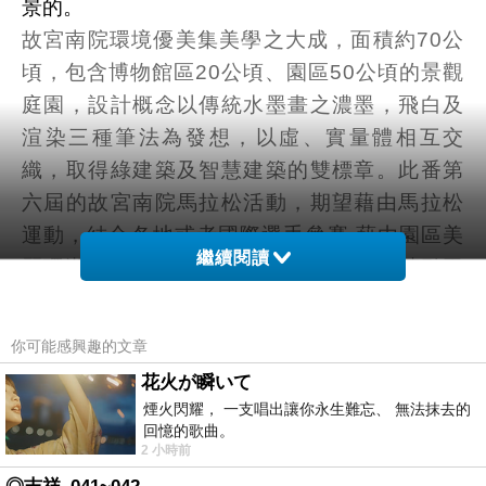
景的。
故宮南院環境優美集美學之大成，
面積約70公
頃，包含博物館區20公頃、園區50公頃的景觀
庭園，設計概念以傳統水墨畫之濃墨，飛白及
渲染三種筆法為發想，以虛、實量體相互交
織，取得綠建築及智慧建築的雙標章。此番第
六屆的故宮南院馬拉松活動，期望
藉由馬拉松
運動，結合各地或者國際選手參賽,
藉由園區美
繼續閱讀
麗環湖路線，吸引廣大跑者參賽,進而拋磚引玉
帶動更多的觀光人潮，提升對藝術人文水平的
認知與行動。
你可能感興趣的文章
故宮南院
名不虛傳號稱最美的馬拉松跑場，有
花火が瞬いて
著旭日晨曦及落日晚霞的天然美景，每一天都
煙火閃耀， 一支唱出讓你永生難忘、 無法抹去的
有不同的風情面貌，千姿百媚，動靜皆宜。來
回憶的歌曲。
2 小時前
訪者參觀文化展覽或者戶外景觀都是上上之