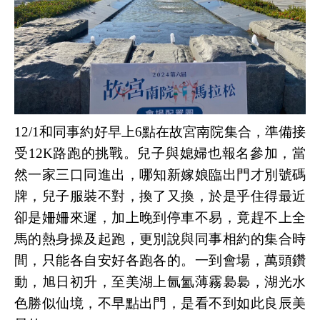
12/1和同事約好早上6點在故宮南院集合，準備接
受12K路跑的挑戰。兒子與媳婦也報名參加，當
然一家三口同進出，哪知新嫁娘臨出門才別號碼
牌，兒子服裝不對，換了又換，於是乎住得最近
卻是姍姍來遲，加上晚到停車不易，竟趕不上全
馬的熱身操及起跑，更別說與同事相約的集合時
間，只能各自安好各跑各的。一到會場，萬頭鑽
動，旭日初升，至美湖上氤氳薄霧裊裊，湖光水
色勝似仙境，不早點出門，是看不到如此良辰美