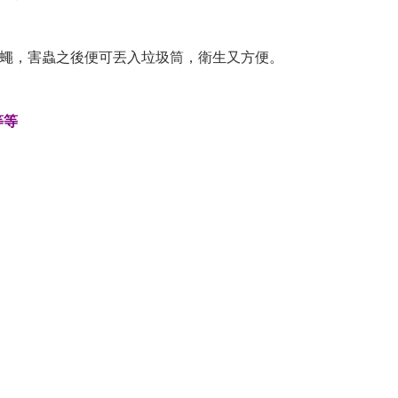
之蒼蠅，害蟲之後便可丟入垃圾筒，衛生又方便。
等等