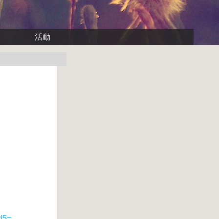
活動
d5=