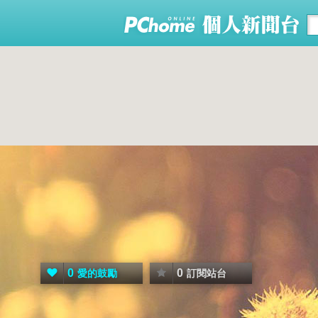
0
0
愛的鼓勵
訂閱站台