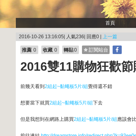
首頁
2016-10-26 13:16:05| 人氣236| 回應0 |
上一篇
推薦
0
收藏
0
轉貼
0
訂閱站台
2016雙11購物狂
前幾天看到
2組起~黏蠅板5片/組
覺得還不錯
想要當下就買
2組起~黏蠅板5片/組
下去
但是我想到在網路上購買
2組起~黏蠅板5片/組
應該會
前往連結
http://dreamstore.info/redirect.php?k=9