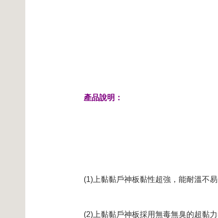
產品說明：
(1)上黏黏戶神板黏性超強，能耐溫不
(2)上黏黏戶神板採用無毒無臭的超黏