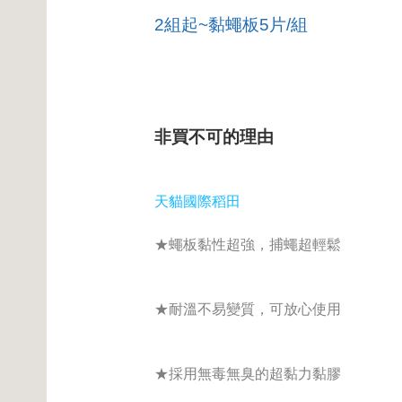
2組起~黏蠅板5片/組
非買不可的理由
天貓國際稻田
★蠅板黏性超強，捕蠅超輕鬆
★耐溫不易變質，可放心使用
★採用無毒無臭的超黏力黏膠