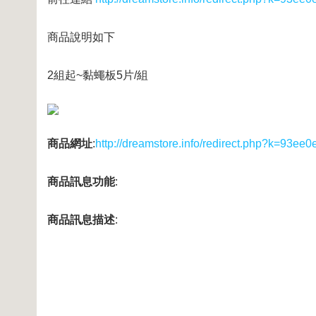
商品說明如下
2組起~黏蠅板5片/組
商品網址
:
http://dreamstore.info/redirect.php?k=9
商品訊息功能
:
商品訊息描述
: