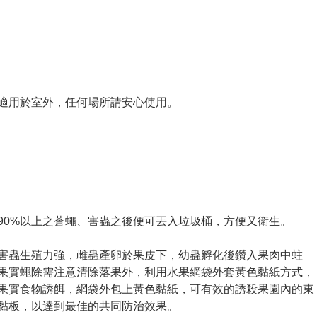
適用於室外，任何場所請安心使用。
90%以上之蒼蠅、害蟲之後便可丟入垃圾桶，方便又衛生。
害蟲生殖力強，雌蟲產卵於果皮下，幼蟲孵化後鑽入果肉中蛀
果實蠅除需注意清除落果外，利用水果網袋外套黃色黏紙方式，
果實食物誘
餌，網袋外包上黃色黏紙，可有效的誘殺果園內的東
黏板，以達到最佳的共同防治效果。