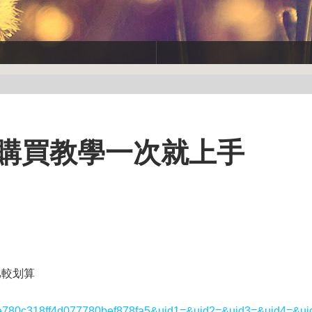
歡節購買教學一次就上手
比較划算
3ee0e780c318ff4d077780bef878fa5&uid1=&uid2=&uid3=&uid4=&ui