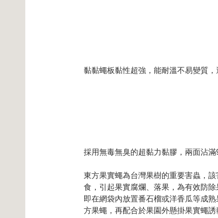
黏黏蠅板黏性超強，能耐溫不易變質，
採用無毒無臭的超黏力黏膠，兩面沾滿
東方果實蠅為台灣果樹的重要害蟲，該
食，引起果實腐爛、落果，
為有效防除
即在網袋內放置番石榴或洋香瓜等成熟
方果蠅，再配合於果園外懸掛果實蠅誘