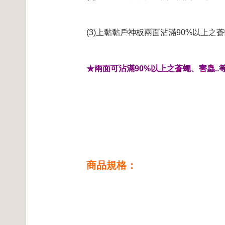
(3)上黏黏戶神板兩面沾滿90%以上
★兩面可沾滿90%以上之蒼蠅、害蟲..
商品規格：