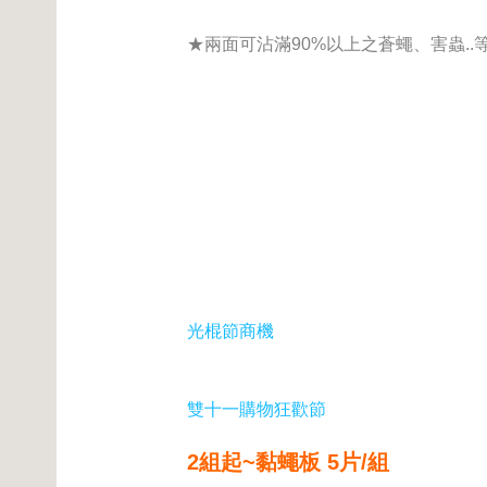
★兩面可沾滿90%以上之蒼蠅、害蟲..
光棍節商機
雙十一購物狂歡節
2組起~黏蠅板 5片/組