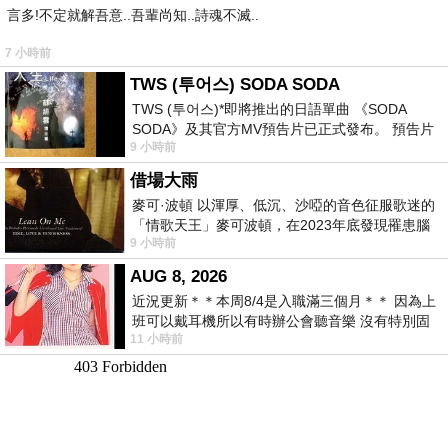
言多!不定就解吾意..吾輩尚知..詩魂不滅..
7 小時前
TWS (투어스) SODA SODA
TWS (투어스)*即將推出的日語單曲 《SODA
SODA》及其官方MV預告片已正式發布。 預告片
9 小時前
一經發布， 就引發了粉絲們對這次夏季回
借場大雨
麥可·波頓 以渾厚、低沉、沙啞的音色征服歌迷的
「情歌天王」麥可波頓，在2023年底發現罹患腦
9 小時前
瘤「祈禱早日康復，一切都好」。
AUG 8, 2026
近況更新＊＊本周8/4是入職滿三個月＊＊ 因為上
班可以戴耳機所以有時辦公會聽音樂 沒有特別固
11 小時前
定哪天但就是一周某一天會固定聽'90