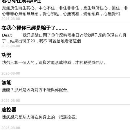
若心有住則為非住
應無所住而生其心。本心不住，非住非非住，應生無所住心，無住，非
心非非心無念無無念，覺心初起，心無初相，覺念念真，心無覺相
2026-08-08
在我心裡你已經是騙子了........
Dear: 我只是隨口問了你什麼時候生日?想說獅子座的你現在八月
了，結果出現了20，我不 可置信地看著這個
2026-08-08
功勞
功勞只算一個人的，這樣才能形成神威，才容易變成佳話。
2026-08-08
無能
無能？那只是因為對方不能與你配合。
2026-08-08
遙控器
愧疚感只是别人装在你身上的一把遥控器。
2026-08-08