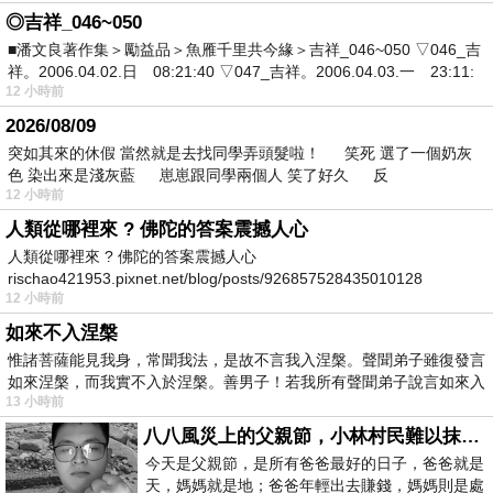
◎吉祥_046~050
■潘文良著作集＞勵益品＞魚雁千里共今緣＞吉祥_046~050 ▽046_吉
祥。2006.04.02.日 08:21:40 ▽047_吉祥。2006.04.03.一 23:11:
12 小時前
2026/08/09
突如其來的休假 當然就是去找同學弄頭髮啦！ 笑死 選了一個奶灰
色 染出來是淺灰藍 崽崽跟同學兩個人 笑了好久 反
12 小時前
人類從哪裡來 ? 佛陀的答案震撼人心
人類從哪裡來 ? 佛陀的答案震撼人心
rischao421953.pixnet.net/blog/posts/926857528435010128
12 小時前
如來不入涅槃
惟諸菩薩能見我身，常聞我法，是故不言我入涅槃。聲聞弟子雖復發言
如來涅槃，而我實不入於涅槃。善男子！若我所有聲聞弟子說言如來入
13 小時前
八八風災上的父親節，小林村民難以抹滅的痛
今天是父親節，是所有爸爸最好的日子，爸爸就是
天，媽媽就是地；爸爸年輕出去賺錢，媽媽則是處