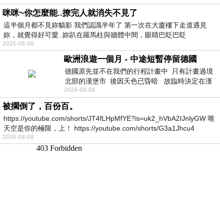
咪咪~你怎麼能..撩完人就消失不見了
這半個月都不見妳貓影 我們認識半年了 第一次在大廈樓下走道遇見
妳，就覺得好可愛..妳趴在羅馬柱與牆體中間，眼睛巴眨巴眨
2026-08-08
歐洲浪遊一個月 - 中途短暫停留德國
德國原先並不在我們的行程計畫中 只有計畫過境
北部的漢堡市 後因天色已昏暗 故臨時決定在漢
2026-08-08
堡市吃晚餐和過夜
被擱倒了，百份百。
https://youtube.com/shorts/JT4fLHpMfYE?is=uk2_hVbA2IJnlyGW 唯
天空是你的極限，上！ https://youtube.com/shorts/G3a1Jhcu4
2026-08-08