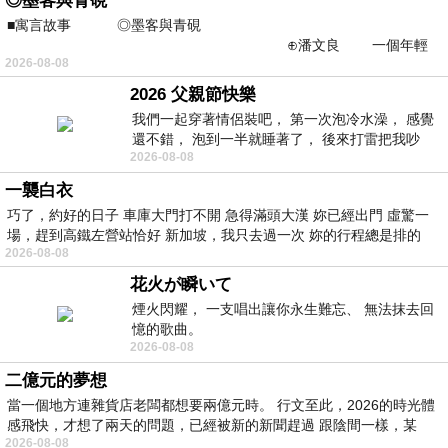
◎墨客與青硯
■寓言故事 ◎墨客與青硯
⊕潘文良 一個年輕
2026-08-08
的墨客，在京城的古玩肆裡
2026 父親節快樂
我們一起穿著情侶裝吧， 第一次泡冷水澡， 感覺
還不錯， 泡到一半就睡著了， 後來打雷把我吵
2026-08-08
醒， 手
一襲白衣
巧了，約好的日子 車庫大門打不開 急得滿頭大漢 妳已經出門 虛驚一
場，趕到高鐵左營站恰好 新加坡，我只去過一次 妳的行程總是排的
2026-08-08
花火が瞬いて
煙火閃耀， 一支唱出讓你永生難忘、 無法抹去回
憶的歌曲。
2026-08-08
二億元的夢想
當一個地方連雜貨店老闆都想要兩億元時。 行文至此，2026的時光體
感飛快，才想了兩天的問題，已經被新的新聞趕過 跟陰間一樣，某
2026-08-08