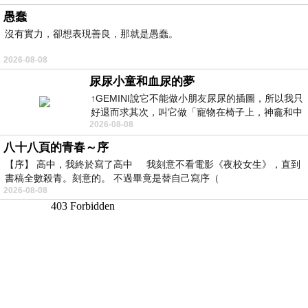
愚蠢
沒有實力，卻想表現善良，那就是愚蠢。
2026-08-08
尿尿小童和血尿的夢
↑GEMINI說它不能做小朋友尿尿的插圖，所以我只
好退而求其次，叫它做「寵物在椅子上，神龕和中
2026-08-08
年人臉孔」的畫了。 六月底
八十八頁的青春～序
【序】 高中，我終於寫了高中 我刻意不看電影《夜校女生》，直到
書稿全數殺青。刻意的。 不過畢竟是替自己寫序（
2026-08-08