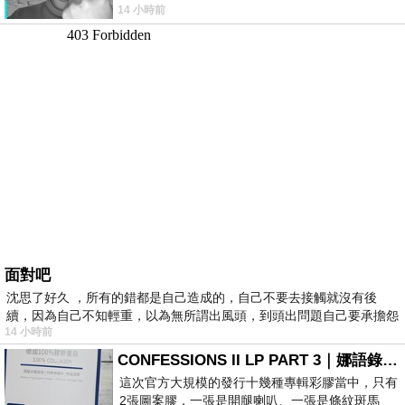
14 小時前
理家務，職業不分高低貴賤，只有人品才
面對吧
沈思了好久 ，所有的錯都是自己造成的，自己不要去接觸就沒有後
續，因為自己不知輕重，以為無所謂出風頭，到頭出問題自己要承擔怨
14 小時前
不
CONFESSIONS II LP PART 3｜娜語錄II LP PART 3
這次官方大規模的發行十幾種專輯彩膠當中，只有
2張圖案膠，一張是開腿喇叭、一張是條紋斑馬