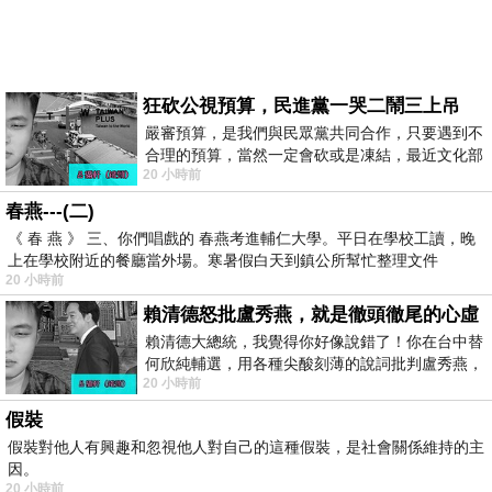
狂砍公視預算，民進黨一哭二鬧三上吊
嚴審預算，是我們與民眾黨共同合作，只要遇到不
合理的預算，當然一定會砍或是凍結，最近文化部
20 小時前
要編列公視和Taiwan plus預算，在110年
春燕---(二)
《 春 燕 》 三、你們唱戲的 春燕考進輔仁大學。平日在學校工讀，晚
上在學校附近的餐廳當外場。寒暑假白天到鎮公所幫忙整理文件
20 小時前
賴清德怒批盧秀燕，就是徹頭徹尾的心虛
賴清德大總統，我覺得你好像說錯了！你在台中替
何欣純輔選，用各種尖酸刻薄的說詞批判盧秀燕，
20 小時前
罵她施政滿意度輸給陳其邁，甚至還說盧
假裝
假裝對他人有興趣和忽視他人對自己的這種假裝，是社會關係維持的主
因。
20 小時前