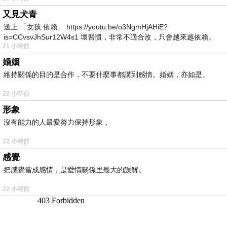
又見犬青
送上 「女孩 依賴」 https://youtu.be/o3NgmHjAHiE?
is=CCvsvJhSur12W4s1 壞習慣，非常不適合改，只會越來越依賴。
21 小時前
我害怕的
婚姻
維持關係的目的是合作，不要什麼事都講到感情。婚姻，亦如是。
22 小時前
形象
沒有能力的人最愛努力保持形象，
22 小時前
感覺
把感覺當成感情，是愛情關係里最大的誤解。
22 小時前