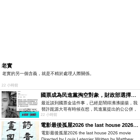
老實
老實的另一個含義，就是不精於處理人際關係。
22 小時前
國票成為民進黨掏空對象，財政部選擇性失憶
最近談到國票金這件事，已經是鬧得沸沸揚揚，我
替許崑源大哥有時候在想，民進黨提出的公公併，
22 小時前
其實就是想要國庫通黨庫，鬧出最大的醜
電影最後孤屋2026 the last house 2026 movie
電影最後孤屋2026 the last house 2026 movie
Directed by Louis Leterrier Written by Matthew