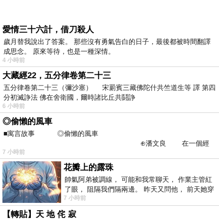
愛情三十六計，借刀殺人
歲月替我說出了答案。 那些沒有勇氣告白的日子，最後都被時間翻譯
成思念。 原來等待，也是一種深情。
4 小時前
大藏經22，五分律卷第二十三
五分律卷第二十三（彌沙塞） 宋罽賓三藏佛陀什共竺道生等 譯 第四
分初滅諍法 佛在舍衛國，爾時諸比丘共鬪諍
6 小時前
◎偷懶的風車
■寓言故事 ◎偷懶的風車
⊕潘文良 在一個經
7 小時前
常颳風的山丘上—&m
花瓣上的露珠
帥氣阿弟被調線， 可能和我常聊天， 作業主管紅
了眼， 阻隔我們隔兩邊。 昨天又問他， 前天她穿
7 小時前
什麼顏色衣服， 不經
【轉貼】天 地 侘 寂