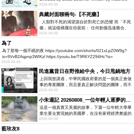
2026-08-08
Robinson Starring Greta Lee Wa
典藏封面聊兩句-【不死藥】
人類對不死的渴望源自於對死亡的恐懼 而「不死
藥」就這樣橫擺在你面前： 任何創傷迅速癒合、
2026-08-08
停止衰老、痛覺消失…堪
為了
為了那每一個不眠的夜 https://youtube.com/shorts/021xLpZ0W9g?
is=9VvB2Aqpnp3WIKzl https://youtu.be/T9R6YZ294Hc?is=
2026-08-08
民進黨昔日在野推給中央，今日甩鍋地方
上回我曾講過，中華民國政府要的是一個真正會做
事的專業團隊，而且要真正解決問題的團隊，而不
2026-08-08
是只會到處甩鍋的雙標團隊，最近民進黨
小朱週記 20260808_一位年輕人逐夢的真實故事
這是一個真實又美麗的故事，下週一位年輕大學畢
業生要去實現她的美國夢，在沒有家裡經濟奧援的
2026-08-08
情況下，靠著自我努力工作累積出國基
藍玫友8