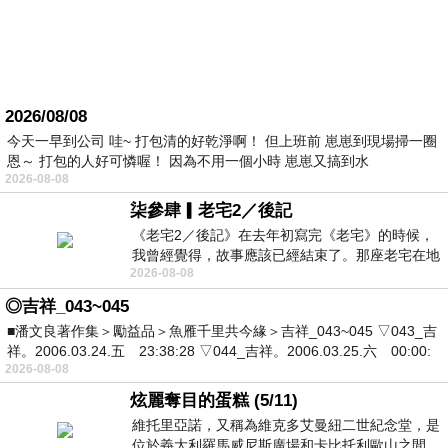
2026/08/08
今天一早到公司 哇~ 打包清的好乾淨啊！ 但上班前 崽崽到現場掃一圈
恩～ 打包的人好可憐喔！ 因為不用一個小時 崽崽又搞到水
2026-08-08
柒參肆▎老宅2／後記
《老宅2／後記》在去年初寫完《老宅》的時候，
我曾經覺得，故事應該已經結束了。那座老宅在地
2026-08-08
震中倒塌，七個人終於離開那片黑暗，
◎吉祥_043~045
■潘文良著作集＞勵益品＞魚雁千里共今緣＞吉祥_043~045 ▽043_吉
祥。2006.03.24.五 23:38:28 ▽044_吉祥。2006.03.25.六 00:00:
2026-08-08
炫麗奪目的蛋糕 (5/11)
維托里亞諾，又稱為維克多艾曼紐二世紀念堂，是
位於義大利羅馬威尼斯廣場和卡比托利歐山之間，