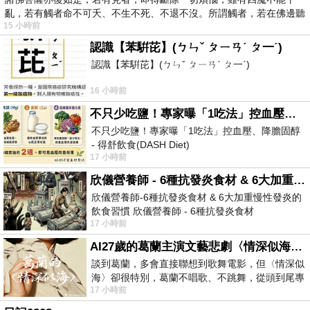
亂，若有觸者命不可夭、不生不死、不退不沒。所謂觸者，若在佛邊聽
15 小時前
受
認識【苯騈芘】(ㄅㄣˇ ㄆㄧㄢˊ ㄆ一ˊ)
認識【苯騈芘】(ㄅㄣˇ ㄆㄧㄢˊ ㄆ一ˊ)
16 小時前
不只少吃鹽！專家曝「1吃法」控血壓、降膽固醇 - 得舒飲食(DASH Diet)
不只少吃鹽！專家曝「1吃法」控血壓、降膽固醇
- 得舒飲食(DASH Diet)
17 小時前
https://www.facebook.com/dietitiansophia/
posts/157966
欣儀營養師 - 6種抗發炎食材 & 6大加重慢性發炎的飲食習慣
欣儀營養師-6種抗發炎食材 & 6大加重慢性發炎的
飲食習慣 欣儀營養師 - 6種抗發炎食材
17 小時前
https://www.facebook.com/photo/?fbid=147
AI27歲的葛蘭主演文藝悲劇〈情深似海〉 #戀上老電影 #葛蘭 #粟子
談到葛蘭，多會直接聯想到歌舞電影，但〈情深似
海〉卻很特別，葛蘭不唱歌、不跳舞，從頭到尾專
17 小時前
心演戲。拍攝期間，經常工作超過12個鐘