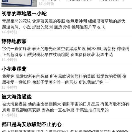
14 小時前
版；目前官網上只剩澳洲商店AU STORE
初春的草地遇ㄧ小蛇
青黑相間的花紋 像穿著美麗的春服 牠氣定神閒 緩緩沿著草地的起伏
爬過坑洞、小丘 那麼的悠閒 無所畏懼 牠爬過整片草地 向
14 小時前
靜靜地假寐
它們一直忙碌著 春天的陽光正幫空氣緩緩加溫 樹木催吐著新枒 檸檬樹
正含苞待放 山櫻與桃花早在枝頭喧鬧 春風徐徐吹著 花園中花
14 小時前
小花蔓澤蘭
我愛妳 我愛妳所有的裂縫 所有風吹過後顫抖的葉脈 我愛妳的柔弱 像
黑夜愛一盞孤燈 像影子愛著它唯一的形狀 所以我靠近妳 一
15 小時前
被大海路過後
被大海路過後 他的生命整個擴大 看到宇宙的日月星辰 有風有歌有浪有
風暴 靈魂卻極其安靜 因為他一直在聆聽 千萬道拍打而來的
15 小時前
都只是為安放騷動不止的心
你上窮碧落下黃泉 四生六道尋求投生 你放縱肉體幻想如花似玉的國色