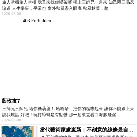
旅人掌櫃旅人掌櫃 我又來找你喝茶囉 帶上三師兄一道來 知己兩三品茗
論道 人生樂事，平常也 窗外秋景盡入眼底 秋風秋葉，愁
2026-08-08
藍玫友7
三師兄三師兄 給你糖葫蘆！ 哈哈哈，把你的嘴糊起來 讓你不能跟上天
說我壞話 好吧！玩打蟑螂是有點髒 那一起來去看白海豚飛躍
2026-08-08
當代藝術家盧嵐新：不刻意的線條最自由，讓色彩流動、筆觸自己說話