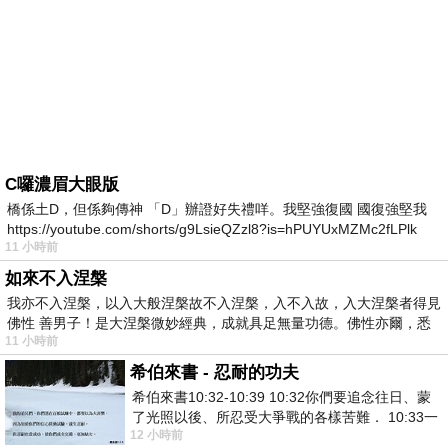
C囉濃眉大眼版
橋係土D，但係夠傳神 「D」辦證好失禮咩。我堅強復國 國復強堅我
https://youtube.com/shorts/g9LsieQZzl8?is=hPUYUxMZMc2fLPlk
11 小時前
如來不入涅槃
我亦不入涅槃，以入大般涅槃故不入涅槃，入不入故，入大涅槃者得見
佛性 善男子！是大涅槃微妙經典，成就具足無量功德。佛性亦爾，悉
11 小時前
希伯來書 - 忍耐的功夫
希伯來書10:32-10:39 10:32你們要追念往日、蒙
了光照以後、所忍受大爭戰的各樣苦難． 10:33一
12 小時前
面被毀謗、遭患難、成了戲景、叫眾人