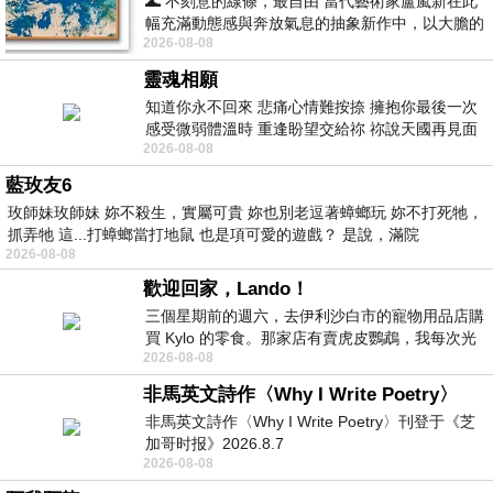
🌊 不刻意的線條，最自由 當代藝術家盧嵐新在此
幅充滿動態感與奔放氣息的抽象新作中，以大膽的
2026-08-08
藍色顏料在白色畫布上揮灑、壓印與流淌
靈魂相願
知道你永不回來 悲痛心情難按捺 擁抱你最後一次
感受微弱體溫時 重逢盼望交給祢 祢說天國再見面
2026-08-08
此刻忍淚說別離 他日靈魂再
藍玫友6
玫師妹玫師妹 妳不殺生，實屬可貴 妳也別老逗著蟑螂玩 妳不打死牠，
抓弄牠 這...打蟑螂當打地鼠 也是項可愛的遊戲？ 是說，滿院
2026-08-08
歡迎回家，Lando！
三個星期前的週六，去伊利沙白市的寵物用品店購
買 Kylo 的零食。那家店有賣虎皮鸚鵡，我每次光
2026-08-08
顧都會去看一下。他們偶爾會引進 C
非馬英文詩作〈Why I Write Poetry〉
非馬英文詩作〈Why I Write Poetry〉刊登于《芝
加哥时报》2026.8.7
2026-08-08