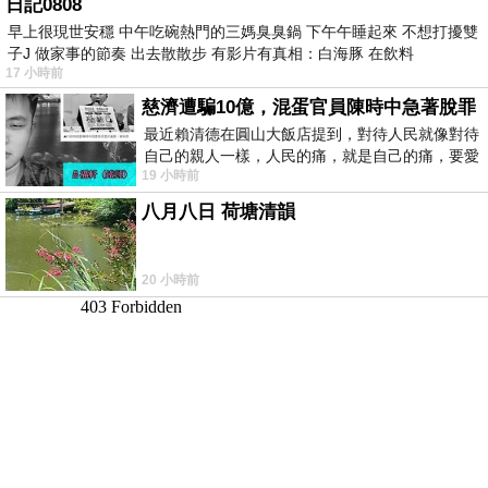
日記0808
早上很現世安穩 中午吃碗熱門的三媽臭臭鍋 下午午睡起來 不想打擾雙
子J 做家事的節奏 出去散散步 有影片有真相：白海豚 在飲料
17 小時前
慈濟遭騙10億，混蛋官員陳時中急著脫罪
最近賴清德在圓山大飯店提到，對待人民就像對待
自己的親人一樣，人民的痛，就是自己的痛，要愛
19 小時前
民如親，說的這麼好聽，實際上根本沒做
八月八日 荷塘清韻
20 小時前