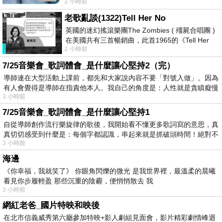
2 小時前
以到林鐵館。 這裡展示從山下
老歌亂談(1322)Tell Her No
英國的迷幻搖滾樂團The Zombies ( 殭屍合唱團 )
在美國共有三首暢銷曲，此首1965的《Tell Her
2 小時前
No》即為其中之一，在告示牌百大單曲
7/25音樂會_歌詞體會_是什麼讓心堅持2（完）
導師連在大型活動上課前，都先和大家說內容不要「對號入做」。因為
有人會覺得是導師在指責他本人。我自己的角度是：人性就是貪瞋癡慢
3 小時前
7/25音樂會_歌詞體會_是什麼讓心堅持1
自從導師創作流行樂旋律的歌後，我開始看不懂更多歌詞寫的意思，真
真切切感受到什麼是：每個字都認識，串起來就是抓破頭時間！絕對不
3 小時前
海邊
《你幸福，我就笑了》 你眼角閃爍的微光 是我世界裡，最溫柔的晨曦
看見你步履輕盈 那些沉重的陰霾，便悄悄散去 我
3 小時前
網紅老爸_國片特映和映後
在北市信義威秀第六廳參加特映+影人劇組見面會，影片精彩劇情峰迴