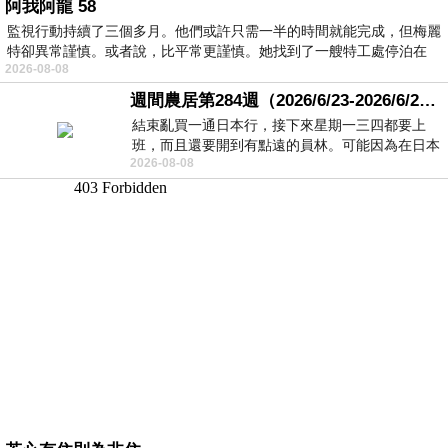
阿我阿龍 58
監視行動持續了三個多月。他們或許只需一半的時間就能完成，但梅麗
特卻異常謹慎。或者說，比平常更謹慎。她找到了一艘特工處停泊在
2026-08-08
週間農居第284週（2026/6/23-2026/6/24) 夏至 金黃稻浪洋溢豐收喜悅
結束亂買一通日本行，接下來星期一三四都要上
班，而且還要開到有點遠的員林。可能因為在日本
2026-08-08
花不少錢，星期一出門上班時，心裡沒有一