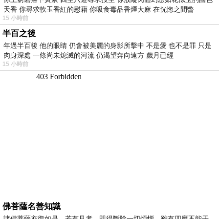
天香 你尋求軟玉香紅的慰藉 你吸食毒品香煙大麻 在恍惚之間瞥
15 小時前
半百之後
年過半百後 他的眼睛 仍會被美麗的身影所擊中 不是愛 也不是罪 只是
肉身深處 一條尚未熄滅的河流 仍渴望奔向遠方 歲月已經
15 小時前
佛菩薩名善知識
諸佛菩薩亦復如是，若有見者，即得斷除一切煩惱，雖有四魔不能干