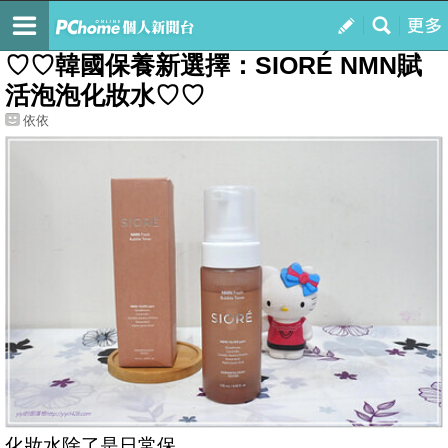
我的
最新文章
♡♡韓國保養新選擇：SIORÉ NMN賦
活泡泡化妝水♡♡
依依
化妝水除了是日常保