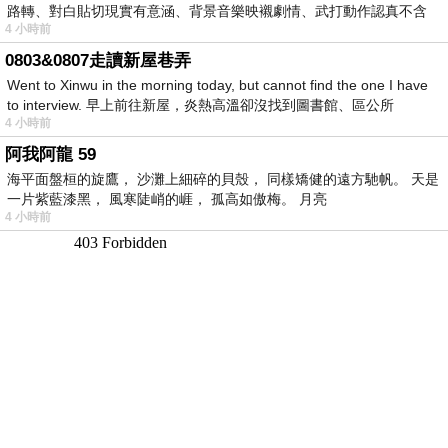
路轉、對白貼切現實有意涵、背景音樂映襯劇情、武打動作認真不含
4 小時前
糊、
0803&0807走讀新屋巷弄
Went to Xinwu in the morning today, but cannot find the one I have
to interview. 早上前往新屋，炎熱高溫卻沒找到圖書館、區公所
4 小時前
阿我阿龍 59
海平面盤桓的旋鷹， 沙灘上細碎的貝殼， 同樣矯健的遠方馳帆。 天是
一片紫藍漆黑， 風寒陡峭的崕， 孤高如傲梅。 月亮
4 小時前