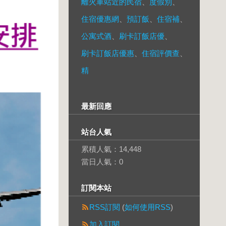
離火車站近的民宿
、
度假別
、
住宿優惠網
、
預訂飯
、
住宿補
、
公寓式酒
、
刷卡訂飯店優
、
刷卡訂飯店優惠
、
住宿評價查
、
精
最新回應
站台人氣
累積人氣：
14,448
當日人氣：
0
訂閱本站
RSS訂閱
(
如何使用RSS
)
加入訂閱