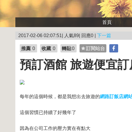
首頁
2017-02-06 02:07:51| 人氣89| 回應0 |
下一篇
推薦
0
收藏
0
轉貼
0
訂閱站台
預訂酒館 旅遊便宜訂
每年的這個時候，都是我想出去旅遊的
網路訂飯店網
這個習慣已持續了好幾年了
因為在公司工作的壓力實在有點大