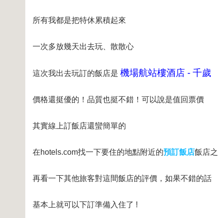
所有我都是把特休累積起來
一次多放幾天出去玩、散散心
機場航站樓酒店 - 千歲
這次我出去玩訂的飯店是
價格還挺優的！品質也挺不錯！可以說是值回票價
其實線上訂飯店還蠻簡單的
在hotels.com找一下要住的地點附近的
預訂飯店
飯店之
再看一下其他旅客對這間飯店的評價，如果不錯的話
基本上就可以下訂準備入住了 !