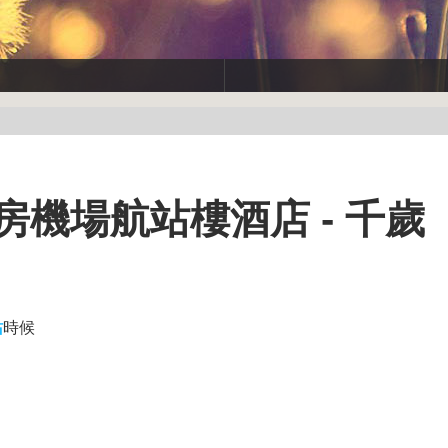
房機場航站樓酒店 - 千歲
站
時候