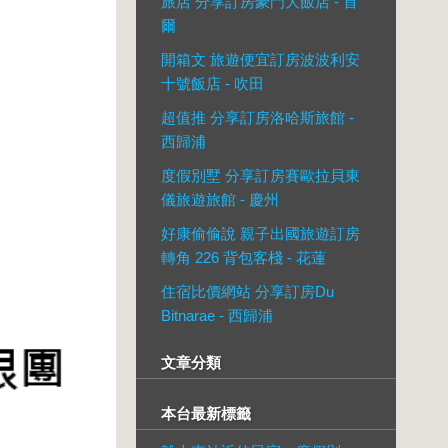
旅店 分享訂房豪門大飯店 - 首
爾
開箱文 旅遊便宜訂房波波利安
十號飯店 - 吹田
超值推 分享訂房洛哈斯旅館 -
西歸浦
度假別墅 分享訂房賽歐拉貝東
儀旅遊旅館 - 慶州
好康偷偷說 親子出國旅遊訂房
轉角 226 背包客棧 - 花蓮
住宿比價網站 分享訂房Du
Bitnarae - 西歸浦
文章分類
本台最新標籤