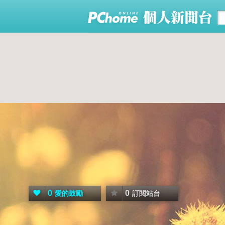
0
0
愛的鼓勵
訂閱站台