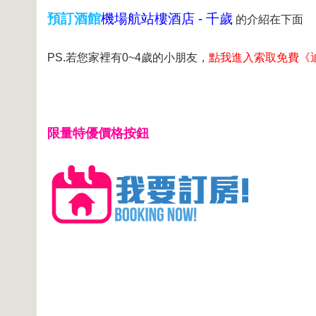
預訂酒館
機場航站樓酒店 - 千歲
的介紹在下面
PS.若您家裡有0~4歲的小朋友，
點我進入索取免費《
限量特優價格按鈕