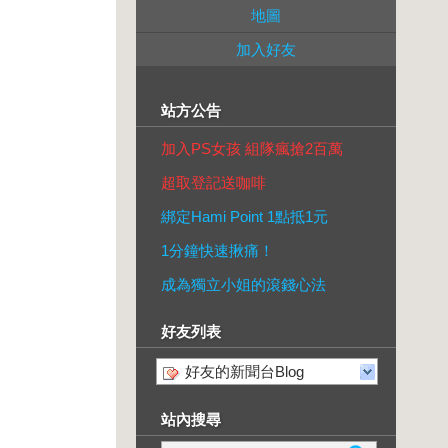
地圖
加入好友
站方公告
加入PS女孩 組隊瘋搶2百萬
超取登記送咖啡
綁定Hami Point 1點抵1元
1分鐘快速揪痛！
成為獨立小姐的滾錢心法
好友列表
好友的新聞台Blog
站內搜尋