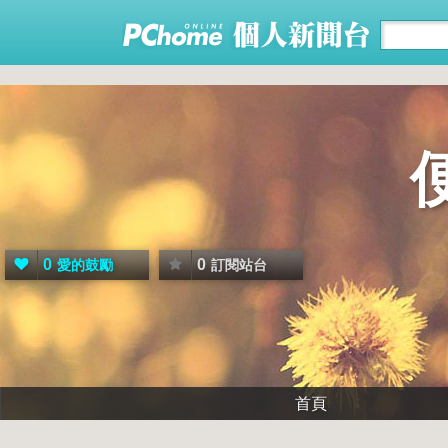
0
0
愛的鼓勵
訂閱站台
首頁