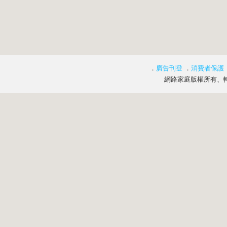
．
廣告刊登
．
消費者保護
網路家庭版權所有、轉載必究 