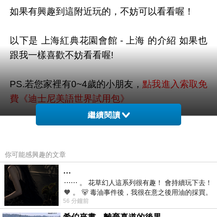
如果有興趣到這附近玩的，不妨可以看看喔！
以下是 上海紅典花園會館 - 上海 的介紹 如果也
跟我一樣喜歡不妨看看喔!
PS.若您家裡有0~4歲的小朋友，
點我進入索取免
費《迪士尼美語世界試用包》
繼續閱讀
↓↓↓限量特優價格按鈕↓↓↓
你可能感興趣的文章
…
⋯⋯ 。 花草幻人這系列很有趣！ 會持續玩下去！
🧡 。 🐻 毒油事件後，我很在意之後用油的採買。
56 分鐘前
前天購買了我之前就很愛