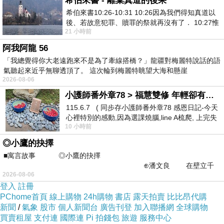
希伯來書 - 離棄真道的後果
希伯來書10:26-10:31 10:26因為我們得知真道以
後、若故意犯罪、贖罪的祭就再沒有了． 10:27惟
21 小時前
有戰懼等候審判和那燒滅眾敵人的烈火
阿我阿龍 56
「我總覺得你大老遠跑來不是為了牽線搭橋？」龍疆對梅麗特說話的語
氣聽起來近乎無聊透頂了。 這次輪到梅麗特眺望大海和懸崖
2026-08-06
小護師番外章78 > 福慧雙修 年輕卻有個老靈魂 ㄑ金剛經〉podcast
115.6.7 ( 同步存小護師番外章78 感恩日記-今天
心裡特別的感動,因為選課燒腦,line A梳爬, 上完失
10 小時前
智課的她,特來傾
◎小鷹的抉擇
■寓言故事 ◎小鷹的抉擇
⊕潘文良 在壁立千
2026-08-06
仞的懸崖上，有一座遮天蔽
登入
註冊
PChome首頁
線上購物
24h購物
書店
露天拍賣
比比昂代購
新聞
/
氣象
股市
個人新聞台
廣告刊登
加入聯播網
全球購物
買賣租屋
支付連
國際連
Pi 拍錢包
旅遊
服務中心