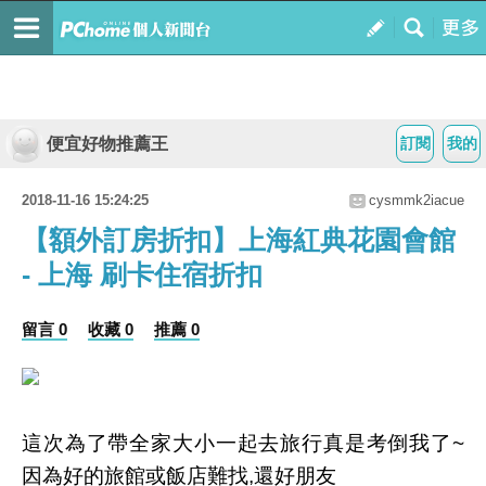
便宜好物推薦王
訂閱
我的
2018-11-16 15:24:25
cysmmk2iacue
【額外訂房折扣】上海紅典花園會館
- 上海 刷卡住宿折扣
留言 0
收藏 0
推薦 0
這次為了帶全家大小一起去旅行真是考倒我了~
因為好的旅館或飯店難找,還好朋友