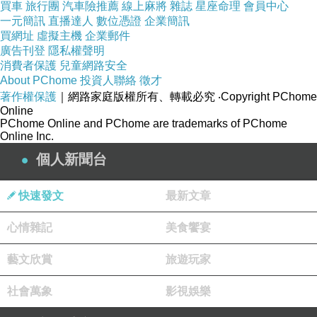
買車
旅行團
汽車險推薦
線上麻將
雜誌
星座命理
會員中心
一元簡訊
直播達人
數位憑證
企業簡訊
買網址
虛擬主機
企業郵件
廣告刊登
隱私權聲明
消費者保護
兒童網路安全
About PChome
投資人聯絡
徵才
著作權保護
｜網路家庭版權所有、轉載必究
‧Copyright PChome
Online
PChome Online and PChome are trademarks of PChome
Online Inc.
個人新聞台
快速發文
最新文章
心情雜記
美食饗宴
藝文欣賞
旅遊玩家
社會萬象
影視娛樂