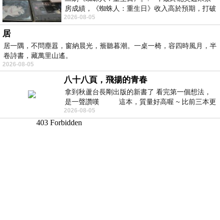
房成績，《蜘蛛人：重生日》收入高於預期，打破
2026-08-05
《復仇者聯盟：終局之戰》記錄，成為
居
居一隅，不問塵囂，窗納晨光，簷聽暮潮。一桌一椅，容四時風月，半
卷詩書，藏萬里山遙。
2026-08-05
八十八頁，飛揚的青春
拿到秋蘆台長剛出版的新書了 看完第一個想法，
是一聲讚嘆 這本，質量好高喔 ~ 比前三本更
2026-08-05
勝一