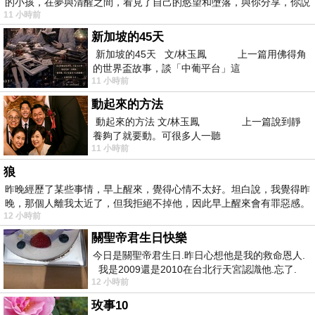
的小孩，在夢與清醒之間，看見了自己的慾望和墮落，與你分享，你説
11 小時前
新加坡的45天
新加坡的45天 文/林玉鳳 上一篇用佛得角
的世界盃故事，談「中葡平台」這
11 小時前
動起來的方法
動起來的方法 文/林玉鳳 上一篇說到靜
養夠了就要動。可很多人一聽
11 小時前
狼
昨晚經歷了某些事情，早上醒來，覺得心情不太好。坦白說，我覺得昨
晚，那個人離我太近了，但我拒絕不掉他，因此早上醒來會有罪惡感。
12 小時前
關聖帝君生日快樂
今日是關聖帝君生日.昨日心想他是我的救命恩人.
我是2009還是2010在台北行天宮認識他.忘了.
12 小時前
一個奇摩交友的網友學
玫事10