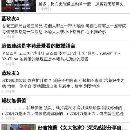
越多，反而更能像是勳章一般，加冕著榮耀萬丈。
1 小時前
習慣一如縱容，成了再難輕輕放下的罪證
藍玫友4
吾老三師兄吾老三師兄 每個人都是一部大藏經 每個心房都是一座寺院
每個視事都是一個觀想 不論大大或小小都自在 心不拘於形
2 小時前
這個連結是本豬最愛看的肢體語言
✳️모델이 고급차 옆에서 포즈를 취하고 있다.✳️ "윤아 , YunAh" ✳️ -
YouTube 她具備的展現正是本豬為人所缺的最愛
3 小時前
藍玫友3
玫師妹玫師妹 妳在忙什麼？ 滿院子裡瞎跑 小蟑螂不礙事 培養好生之
德 放牠一條小命 讓牠回歸自然 別殺生，放生 別讓牠進
3 小時前
錫杖無價值
。。。。。。我無價值 須親手執持錫杖才得以滅除煩惱 錫杖你修的，
己力因力是正力，佛像也是你修的，己力因力是正力，佛光普照也是
4 小時前
好書推薦《女大當家》深深感謝分享自己想法震撼讀者的作家，讓我看到不同樣貌的家庭！