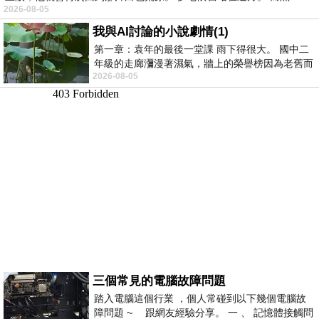
2026-08-05
我與AI討論的小說劇情(1)
第一章：袁年的最後一堂課 雨下得很大。 國中二
年級的走廊瀰漫著濕氣，牆上的榮譽榜因為老舊而
2026-08-05
微微捲起。 堯禹舜站在辦公室外，手
三個常見的電腦故障問題
踏入電腦這個行業 ，個人常碰到以下幾個電腦故
障問題 ~ 跟網友經驗分享。 一 、 記憶體接觸問