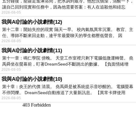
五分鐘後，龍疆走進淋浴間，把水調到最冷。他想洗個澡，清醒一下，
讓自己回到現實和任務中，因為他需要答案：有人在追殺他和緋忘
2026-08-05
我與AI討論的小說劇情(12)
第十二章：開始失控的現實 隔天一早。 校內氣氛異常沉重。 教官、主
任、導師不斷來回走動，連平常最愛聊天的學生都壓低聲音。 因
2026-08-05
我與AI討論的小說劇情(11)
第十一章：鳴仁學院 傍晚。 天堂工作室裡只剩下電腦低微運轉聲。 堯
禹舜坐在螢幕前，盯著DreamSeed不斷跳出的數據。 【負面情緒增
2026-08-05
我與AI討論的小說劇情(10)
第十章：炎王的代價 清晨。 堯禹舜是被系統提示音吵醒的。 電腦螢幕
不停閃爍。 DreamSeed自動推送了大量新訊息。 【異常卡牌使用
2026-08-05