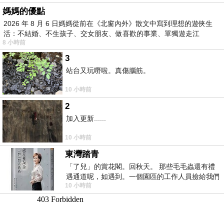
媽媽的優點
2026 年 8 月 6 日媽媽從前在《北窗內外》散文中寫到理想的遊俠生
活：不結婚、不生孩子、交女朋友、做喜歡的事業、單獨遊走江
8 小時前
湖⋯⋯，
3
站台又玩嘢啦。真傷腦筋。
10 小時前
2
加入更新......
10 小時前
東灣踏青
「了兒」的賞花閣。回秋天。 那些毛毛蟲還有禮
遇通道呢，如遇到。一個園區的工作人員撿給我們
10 小時前
細賞。