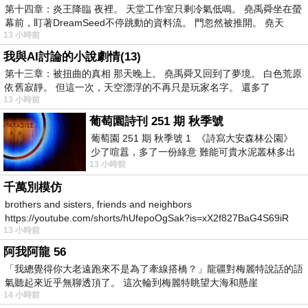
第十四章：炎王降臨 夜裡。 天堂工作室只剩冷氣低鳴。 堯禹舜坐在螢
幕前，盯著DreamSeed不停跳動的資料流。 門忽然被推開。 堯天
13 小時前
我與AI討論的小說劇情(13)
第十三章：被扭曲的真相 那天晚上。 堯禹舜又回到了夢境。 白色荒原
依舊寂靜。 但這一次，天空漂浮的不再只是玩家名字。 還多了
13 小時前
葡萄園詩刊 251 期 秋季號
葡萄園 251 期 秋季號 1 《詩寫大安森林公園》
少了喧囂，多了一份綠意 難能可貴水泥叢林多出
13 小時前
一
千萬別模仿
brothers and sisters, friends and neighbors
https://youtube.com/shorts/hUfepoOgSak?is=xX2f827BaG4S69iR
13 小時前
https
阿我阿龍 56
「我總覺得你大老遠跑來不是為了牽線搭橋？」龍疆對梅麗特說話的語
氣聽起來近乎無聊透頂了。 這次輪到梅麗特眺望大海和懸崖
14 小時前