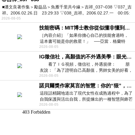
■潘文良著作集＞勵益品＞魚雁千里共今緣＞吉祥_037~038 ▽037_吉
祥。2006.02.26.日 23:29:33 ▽038_吉祥。2006.02.27.一 00:05:
2026-08-05
技能密碼：MIT博士教你從似懂非懂到穩定輸出，把專業變事業的職能升級攻略 /麥特．比恩(容錯)
［內容介紹］「如果你擔心自己的技能會過時，
這本書可能是你的救星！」 ──亞當．格蘭特
2026-08-05
（Adam Grant），《
IG徵信社，高顏值的不外遇美學：眼光太高也是一種防禦，為了證明我長得好看，我決定一輩子不外遇！
看了ＩＧ視頻，徵信社，外遇規律： 朋
友說：「為了證明自己高顏值，男帥女美的好看，
2026-08-05
且眼光高，我決定一輩子不外遇。」
諾貝爾獎作家莫言的智慧：你的“狠”，才是最好的自我保護
這段話精闢地道出了現代女性在成熟過程中，為了
自我保護與活出自我，所提煉出的一種智慧與鋒芒
2026-08-05
的平衡。 核心解讀與看法