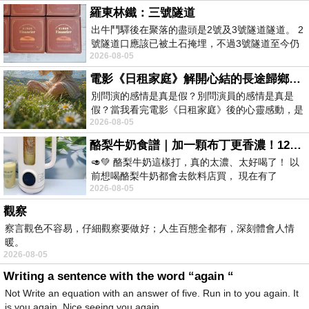
羅東林鐵：三號隧道
出牛鬥驛後在聚落的盡頭是2號及3號隧道隧道。 2
號隧道口應該已被土石掩埋，不過3號隧道至今仍
2026-08-05
存在。從台7丙牛鬥橋上往左岸上游方
電影《日租家庭》解開心結的長途歸鄉！能在電影院感受到地理的寬闊和人心的相鄰，真是太棒了！
別問演的感情是真是假？別問演員的感情是真是
假？當我看完電影《日租家庭》後的心靈感動，是
2026-08-05
真的。詮釋的情感觸動了人心，就是真情
酪梨牛奶食譜｜加一顆布丁更香濃！120秒完成飲料店級酪梨奶昔｜imami 旗艦豆漿機
🥑💚 酪梨牛奶這樣打，真的太濃、太好喝了！ 以
前想喝酪梨牛奶都會去飲料店買， 現在有了
2026-08-05
imami 健康煮藝｜旗艦破壁智慧養生豆漿機，
觀察
察言觀色不容易，仔細觀察要做好；人生百態全都有，深刻體會人情
暖。
2026-08-05
Writing a sentence with the word “again “
Not Write an equation with an answer of five. Run in to you again. It
is you again. Nice seeing you again.