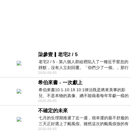
柒參壹▎老宅2 / 5
老宅2 / 5 - 第八個人群組裡陷入了一種近乎窒息的
靜默，沒有人立刻回覆。「你們少了一個。」那行
2026-08-05
字像一顆冰冷的鐵釘，硬生生刺進螢
希伯來書 - 一次獻上
希伯來書10:1-10:18 10:1律法既是將來美事的影
兒、不是本物的真像、總不能藉着每年常獻一樣的
2026-08-05
祭物、叫那近前來的人得以完全。 10
不確定的未來
七月的生理期推遲了近一週，很幸運的最不舒服的
三天正好遇上了颱風假。雖然這次的颱風假放的有
2026-08-05
點虛，因為風雨不大，但這也是最想要的