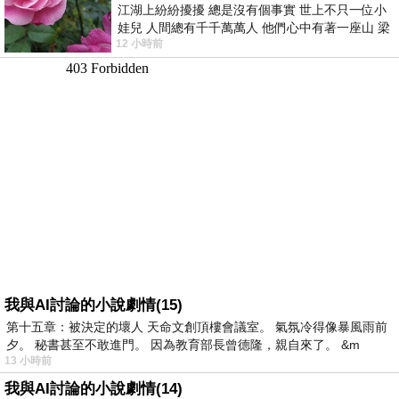
江湖上紛紛擾擾 總是沒有個事實 世上不只一位小
娃兒 人間總有千千萬萬人 他們心中有著一座山 梁
12 小時前
山佛山泰華衡恆嵩 一山之高
我與AI討論的小說劇情(15)
第十五章：被決定的壞人 天命文創頂樓會議室。 氣氛冷得像暴風雨前
夕。 秘書甚至不敢進門。 因為教育部長曾德隆，親自來了。 &m
13 小時前
我與AI討論的小說劇情(14)