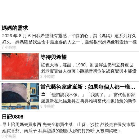
媽媽的需求
2026 年 8 月 6 日我希望能有靈感，平靜的心，寫《媽媽》這系列好久
好久，媽媽確是我生命中最重要的人之一，雖然很想媽媽像我愛她一樣
7 小時前
等待與希望
紅色大地，莊喆，1990。亂世浮生仍想立身處世
老老實實做人撫著心跳聽音辨位依憑直覺與本能鑽
8 小時前
向裂隙的亮處探索另一個心聲另一個共鳴的
當代藝術家盧嵐新：如果每個人都一樣，這世界該有多無聊？
🏛️ 「他們說我不像。」「我笑了。」 當代藝術家
盧嵐新在此幅兼具古典典雅與當代抽象語彙的新作
8 小時前
中，以沈靜的藍色空間為背景，描繪了
日記0806
早上陪周媽去買東西 先去全聯買生菜、山葵、沙拉 然後走在保安市場
她買番茄、南瓜子 我與認識的攤販大姊們打招呼 又被周媽唸：
8 小時前