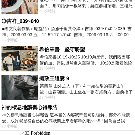
面？」那句話像一根冰刺，懸在群組頂端。三樓死
23 小時前
死盯著照片裡的人。那個人確實站在
◎吉祥_039~040
■潘文良著作集＞勵益品＞魚雁千里共今緣＞吉祥_039~040 ▽039_吉
祥。2006.03.03.五 12:59:17 ▽040_吉祥。2006.03.16.四 00:00:
23 小時前
希伯來書 - 堅守盼望
希伯來書10:19-10:25 10:19弟兄們、我們既因耶
穌的血、得以坦然進入至聖所、 10:20是藉着他給
23 小時前
我們開了一條又新又活的路從幔子經過
攝政王追妻 9
第四章 山外之人（下）4 一如往常的雲夢山午
後，山霧瀰漫。山主坐在一張石桌前方，面前擺了
23 小時前
一盤未下完的棋盤，還有一壺茶與兩只冒
神的棲息地讀書心得報告
神的棲息地讀書心得報告 這本書的內容我部份可以理解，部分不能接
受。或許就是從自己的心病狀態上來看解釋的吧~~~!!!! 因為自己誤
23 小時前