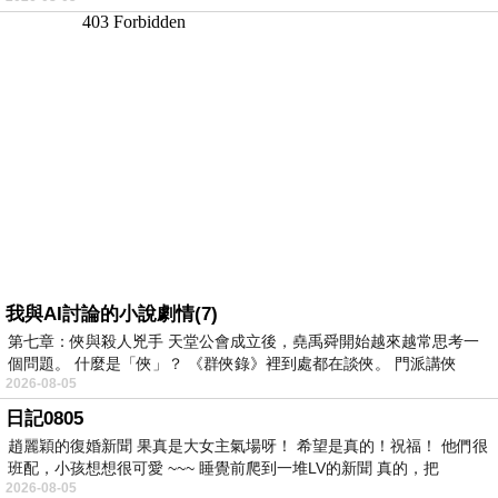
我與AI討論的小說劇情(7)
第七章：俠與殺人兇手 天堂公會成立後，堯禹舜開始越來越常思考一
個問題。 什麼是「俠」？ 《群俠錄》裡到處都在談俠。 門派講俠
2026-08-05
日記0805
趙麗穎的復婚新聞 果真是大女主氣場呀！ 希望是真的！祝福！ 他們很
班配，小孩想想很可愛 ~~~ 睡覺前爬到一堆LV的新聞 真的，把
2026-08-05