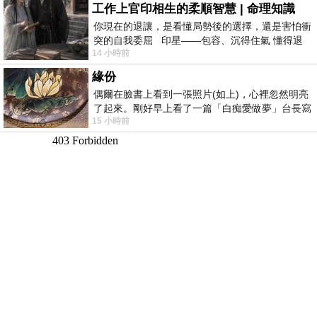
工作上官印相生的柔順智慧 | 命理知識
你現在的退讓，是看懂局勢後的選擇，還是害怕衝
突的自我委屈 印星——包容、沉得住氣 懂得退
14 小時前
一步觀察，不會
緣份
偶爾在臉書上看到一張照片(如上)，心裡忽然明亮
了起來。剛好早上看了一篇「白痴愛做夢」台長寫
15 小時前
的貼文，在回顧年輕時瘋狂愛上