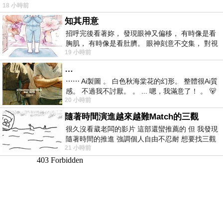
18 小時前
仞的懸崖上，有一座遮天蔽
知其用意
招呼完後看著妳， 發現眼神又偏移， 有時像是看
胸肌， 有時像是看肚臍。 眼神刻意不交集， 對視
19 小時前
視線不對齊， 讓我很難不
…
⋯⋯ Ai製圖 。 白色秋海棠花的幻形。 整體很Ai質
感。 不過我不討厭。 。 ... 嗯，我滿意了！ 。 🐻
20 小時前
昨中
隨著時間演進越來越難Match的三觀
很久沒看葳老闆的影片 這部還蠻推薦的 但 我發現
隨著時間的推進 強調個人自由不忍耐 想要找三觀
21 小時前
接近的不要說對象 連朋友都超