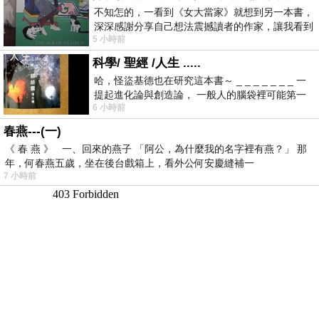
不知怎的，一看到《女大當家》就想到另一本書，
深深感謝分享自己想法震撼讀者的作家，讓我看到
5 小時前
不同樣貌的家庭！ 《女大
科學/ 聖經 /人生 .....
哈，怪盜基德也在研究這本書～ _ _ _ _ _ _ _ 一
提起進化論與創造論， 一般人的腦袋裡可能第一
6 小時前
時間就有「 進化論很科
春燕---(一)
《 春 燕 》 一、回來的燕子 「阿公，為什麼我的名字裡有燕？」 那
年，何春燕五歲，坐在後台戲箱上，看外公何安慶縫補一
7 小時前