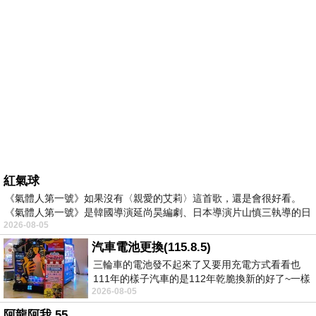
紅氣球
《氣體人第一號》如果沒有〈親愛的艾莉〉這首歌，還是會很好看。
《氣體人第一號》是韓國導演延尚昊編劇、日本導演片山慎三執導的日
2026-08-05
汽車電池更換(115.8.5)
三輪車的電池發不起來了又要用充電方式看看也
111年的樣子汽車的是112年乾脆換新的好了~一樣
2026-08-05
在阿炮電池買的漲了一百多塊吧
阿龍阿我 55