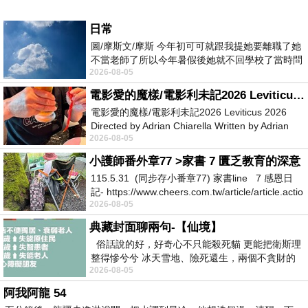
日常
圖/摩斯文/摩斯 今年初可可就跟我提她要離職了她
不當老師了所以今年暑假後她就不回學校了當時問
2026-08-05
她不是很喜歡幼幼班的小朋友嗎捨得不
電影愛的魔樣/電影利未記2026 Leviticus 2026
電影愛的魔樣/電影利未記2026 Leviticus 2026
Directed by Adrian Chiarella Written by Adrian
2026-08-05
Chiarella Starring Joe Bird
小護師番外章77 >家書 7 匱乏教育的深意
115.5.31 (同步存小番章77) 家書line 7 感恩日
記- https://www.cheers.com.tw/article/article.actio
2026-08-05
典藏封面聊兩句-【仙境】
俗話說的好，好奇心不只能殺死貓 更能把衛斯理
整得慘兮兮 冰天雪地、險死還生，兩個不貪財的
2026-08-05
人尋什麼寶？ 人家追尋愛情還
阿我阿龍 54