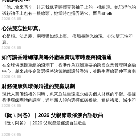
「他…會來嗎？」緋忘我低著頭擺弄著袖子上的一根線頭。她記得他的
襯衫袖子上也有一根線頭，她當時也擺弄過它。而且&helli
2026-08-05
心法雙忘性即真。
心是根。法是塵。兩種猶如鏡上痕。 痕垢盡除光始現。心法雙忘性即
真。
2026-08-05
如何讓香港總部與海外廠區實現零時差跨國溝通
在全球供應鏈重組的浪潮下，香港作為亞洲重要的跨國企業管理與金融
中心，越來越多企業選擇將決策總部設於香港，並將生產線延伸至東南
2026-08-05
財務健康與環保婚禮的雙贏規劃
現代人籌備婚禮的同時，愈來愈注重環境永續與個人財務的平衡。根據
香港環保團體的調查，近年新人傾向選擇低碳餐飲、租借禮服、減少即
2026-08-05
《阮ㄟ阿爸》｜2026 父親節最催淚台語歌曲
《阮ㄟ阿爸》｜2026 父親節最催淚台語歌曲
2026-08-05