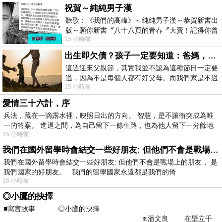
祝賀～純純男子漢
聽歌：《我們的高峰》～純純男子漢～恭賀新書出
版～願你新書〞八十八頁的青春〞大賣！記得你曾
15 小時前
經在我的版留言…「好讚的圖^^感覺大家
出生即欠債？孩子一定要知道：爸媽，其實我不欠你們
這週迎來父親節，其實我並不認為這種節日一定要
過，因為不是每個人都有好父母。而我們家是不過
15 小時前
節的，平時也沒什麼儀式感，生活趨近冷
愛情三十六計，序
兵法，藏在一滴露水裡，映照日出的方向。 智慧，是不讓衝突成為唯
一的答案。 進退之間，為自己留下一條生路，也為他人留下一分餘地
15 小時前
我們在國外留學時會結交一些好朋友: 但他們不會是戰場上的朋友
我們在國外留學時會結交一些好朋友: 但他們不會是戰場上的朋友， 是
我們國家的好朋友。 我們的留學國家永遠都是我們的倚
15 小時前
◎小鷹的抉擇
■寓言故事 ◎小鷹的抉擇
⊕潘文良 在壁立千