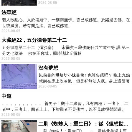
2026-08-05
題 : 記憶體即
法華經
若人散亂心。入於塔廟中。一稱南無佛。皆已成佛道。於諸過去佛。在
世或滅度。若有聞是法。皆已成佛道。
2026-08-05
大藏經22，五分律卷第二十二
五分律卷第二十二（彌沙塞） 宋罽賓三藏佛陀什共竺道生等 譯 第三
分之七藥法 佛在王舍城，爾時諸比丘得秋
2026-08-05
沒有夢想
以前畫的烘焙坊小妹畫像↑ 也算失眠吧？ 晚上九點
就躺在床上吹冷氣，但是卻無法入眠。身上還留著
2026-08-05
四點多跑的六公里的疲
中道
。。。。。。。。。。 善男子！觀十二緣智，凡有四種： 一者下，二
者中，三者上，四者上上。下智觀者不見佛性，以不見故得聲聞道。
2026-08-05
二刷《蜘蛛人：重生日》：從《狸想世界》到《怪奇物語》
二刷《蜘蛛人：重生日》。.一，最終北美週末票