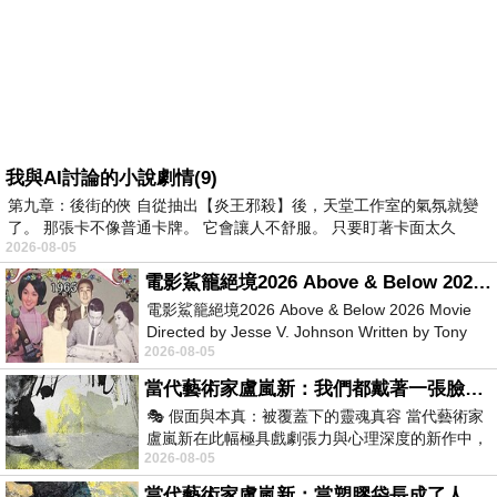
我與AI討論的小說劇情(9)
第九章：後街的俠 自從抽出【炎王邪殺】後，天堂工作室的氣氛就變
了。 那張卡不像普通卡牌。 它會讓人不舒服。 只要盯著卡面太久
2026-08-05
電影鯊籠絕境2026 Above & Below 2026 Movie
電影鯊籠絕境2026 Above & Below 2026 Movie
Directed by Jesse V. Johnson Written by Tony
2026-08-05
Giordano Starring Laura Maran
當代藝術家盧嵐新：我們都戴著一張臉，可真正的自己，總藏在那些被塗抹、被覆蓋的痕跡裡
🎭 假面與本真：被覆蓋下的靈魂真容 當代藝術家
盧嵐新在此幅極具戲劇張力與心理深度的新作中，
2026-08-05
運用質感豐富的紙材肌理、墨痕與大膽的
當代藝術家盧嵐新：當塑膠袋長成了人的模樣，我們的目光是否學會了放下偏見？