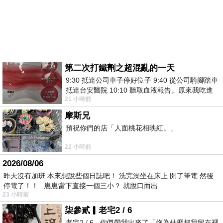
第二次打鐵劑之超混亂的一天
9:30 抵達公司車子停好位子 9:40 從公司騎腳踏車
抵達台安醫院 10:10 聽取血液報告。原來我吃進
21 小時前
去的 B12 彌可保並非沒有吸收而是超
摩斯兄
預祝你們的店「人面桃花相映紅。」
22 小時前
2026/08/06
昨天沒有加班 本來想說些個日誌吧！ 洗完澡坐在床上 開了筆電 然後
停電了！！ 崽崽當下直接一個三小？ 就脫口而出
23 小時前
柒參貳▎老宅2 / 6
老宅2 / 6 - 你們帶我出來了「妳為什麼把我留在裡