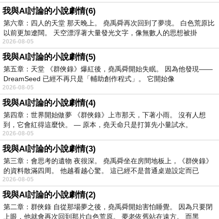
我與AI討論的小說劇情(6)
第六章：四人的天堂 那天晚上。 堯禹舜再次回到了夢境。 白色荒原比
以前更加遼闊。 天空漂浮著大量發光文字，像無數人的思想被掛
2026-08-05
我與AI討論的小說劇情(5)
第五章：天堂 《群俠錄》爆紅後，堯禹舜開始失眠。 因為他發現——
DreamSeed 已經不再只是「輔助創作程式」。 它開始像
2026-08-05
我與AI討論的小說劇情(4)
第四章：世界開始做夢 《群俠錄》上市那天，下著小雨。 沒有人想
到，它會紅得這麼快。 — 原本，堯天命只是打算先小量試水。
2026-08-05
我與AI討論的小說劇情(3)
第三章：會思考的遺物 夜很深。 堯禹舜坐在房間地板上，《群俠錄》
的資料散滿四周。 他越看越心驚。 這已經不是普通桌遊設定而已
2026-08-05
我與AI討論的小說劇情(2)
第二章：群俠錄 自從那場夢之後，堯禹舜開始害怕睡覺。 因為只要閉
上眼，他就會再次回到那片白色荒原。 夢老依舊站在遠方。 而黑