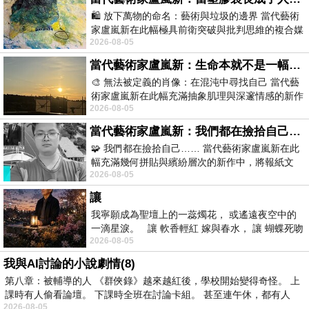
🛍️ 放下萬物的命名：藝術與垃圾的邊界 當代藝術
家盧嵐新在此幅極具前衛突破與批判思維的複合媒
2026-08-05
材新作中，直接將被大眾定義為廢棄物
當代藝術家盧嵐新：生命本就不是一幅能被定義的肖像，在混亂與交疊中拼湊完整的靈魂
🎨 無法被定義的肖像：在混沌中尋找自己 當代藝
術家盧嵐新在此幅充滿抽象肌理與深邃情感的新作
2026-08-05
中，以灰白為基底，交織著塗抹、刮擦與
當代藝術家盧嵐新：我們都在撿拾自己，將散落的情緒與碎片，拼回生命完整的輪廓
🧩 我們都在撿拾自己…… 當代藝術家盧嵐新在此
幅充滿幾何拼貼與繽紛層次的新作中，將報紙文
2026-08-05
字、彩色剪紙與明亮顏料層層
讓
我寧願成為聖壇上的一蕊燭花， 或遙遠夜空中的
一滴星淚。 讓 軟香輕紅 嫁與春水， 讓 蝴蝶死吻
2026-08-05
夏日最後一瓣玫瑰， 讓
我與AI討論的小說劇情(8)
第八章：被輔導的人 《群俠錄》越來越紅後，學校開始變得奇怪。 上
課時有人偷看論壇。 下課時全班在討論卡組。 甚至連午休，都有人
2026-08-05