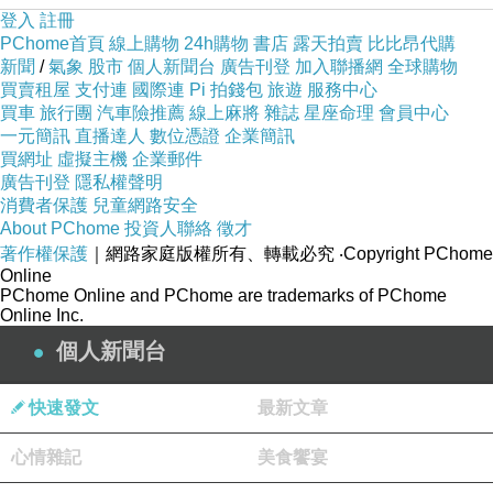
登入
註冊
PChome首頁
線上購物
24h購物
書店
露天拍賣
比比昂代購
新聞
/
氣象
股市
個人新聞台
廣告刊登
加入聯播網
全球購物
買賣租屋
支付連
國際連
Pi 拍錢包
旅遊
服務中心
買車
旅行團
汽車險推薦
線上麻將
雜誌
星座命理
會員中心
一元簡訊
直播達人
數位憑證
企業簡訊
買網址
虛擬主機
企業郵件
廣告刊登
隱私權聲明
消費者保護
兒童網路安全
About PChome
投資人聯絡
徵才
著作權保護
｜網路家庭版權所有、轉載必究
‧Copyright PChome
Online
PChome Online and PChome are trademarks of PChome
Online Inc.
個人新聞台
快速發文
最新文章
心情雜記
美食饗宴