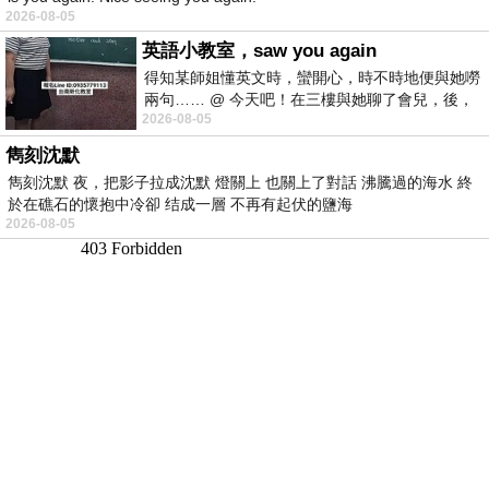
2026-08-05
英語小教室，saw you again
得知某師姐懂英文時，蠻開心，時不時地便與她嘮
兩句…… @ 今天吧！在三樓與她聊了會兒，後，
2026-08-05
下二樓居然又撞到她，於是
雋刻沈默
雋刻沈默 夜，把影子拉成沈默 燈關上 也關上了對話 沸騰過的海水 終
於在礁石的懷抱中冷卻 结成一層 不再有起伏的鹽海
2026-08-05