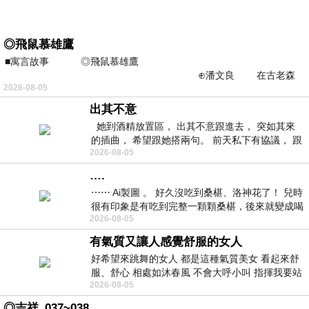
◎飛鼠慕雄鷹
■寓言故事 ◎飛鼠慕雄鷹
⊕潘文良 在古老森
2026-08-05
林的底層，住著一隻小飛鼠
出其不意
她到酒精放置區， 出其不意跟進去， 突如其來
的插曲， 希望跟她搭兩句。 前天私下有協議， 跟
2026-08-05
著阿弟丟拉基
….
⋯⋯ Ai製圖 。 好久沒吃到桑椹、洛神花了！ 兒時
很有印象是有吃到完整一顆顆桑椹，後來就變成喝
2026-08-05
桑椹汁。 現在是連喝都沒喝
有氣質又讓人感覺舒服的女人
好希望來跳舞的女人 都是這種氣質美女 看起來舒
服、舒心 相處如沐春風 不會大呼小叫 指揮我要站
2026-08-05
哪個位子 妳老幾？？
◎吉祥_037~038