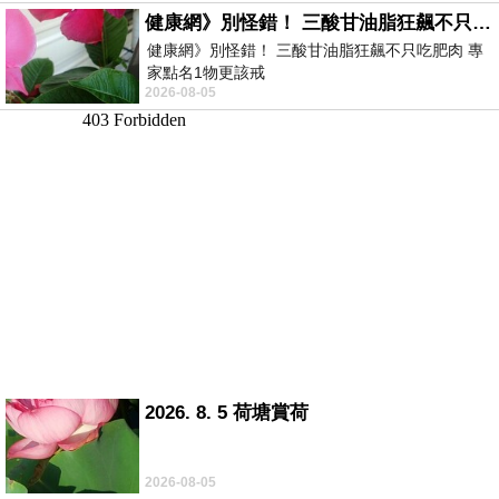
健康網》別怪錯！ 三酸甘油脂狂飆不只吃肥肉 專家點名1物更該戒
健康網》別怪錯！ 三酸甘油脂狂飆不只吃肥肉 專
家點名1物更該戒
2026-08-05
https://health.ltn.com.tw/article/breakingnews/55
2026. 8. 5 荷塘賞荷
2026-08-05