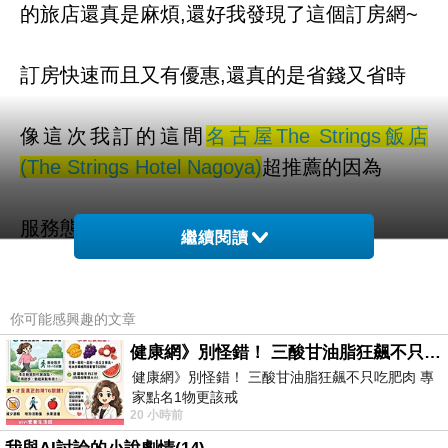
的旅店還真是麻煩,還好我發現了這個訂房網~
訂房快速而且又有優惠,還真的是省錢又省時
像這次我訂的這間
名古屋The Strings飯店
(The Strings Hotel Nagoya)
超推薦的因為
服務態度親切~
住起來的感覺就好像在
繼續閱讀
自己家一樣可以讓我覺得很放鬆又自在如果有
喜歡的話
你可能感興趣的文章
健康網》別怪錯！ 三酸甘油脂狂飆不只吃肥肉 專家點名1物更該戒
健康網》別怪錯！ 三酸甘油脂狂飆不只吃肥肉 專
不妨來看看
家點名1物更該戒
20 小時前
https://health.ltn.com.tw/article/breakingnews/55
而且聽說這邊是可以全世界訂房