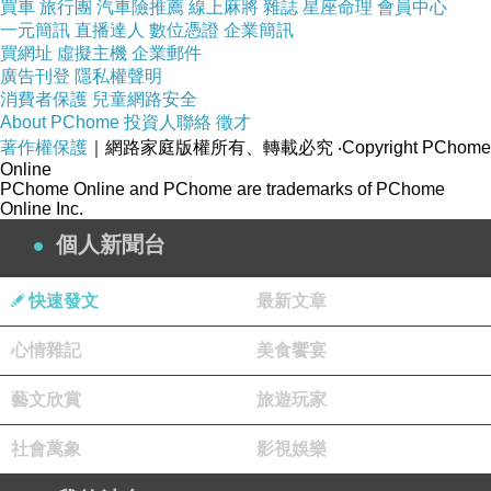
買車
旅行團
汽車險推薦
線上麻將
雜誌
星座命理
會員中心
↓↓↓限量特優價格按鈕↓↓↓
一元簡訊
直播達人
數位憑證
企業簡訊
買網址
虛擬主機
企業郵件
廣告刊登
隱私權聲明
消費者保護
兒童網路安全
About PChome
投資人聯絡
徵才
著作權保護
｜網路家庭版權所有、轉載必究
‧Copyright PChome
Online
PChome Online and PChome are trademarks of PChome
Online Inc.
個人新聞台
快速發文
最新文章
心情雜記
美食饗宴
藝文欣賞
旅遊玩家
社會萬象
影視娛樂