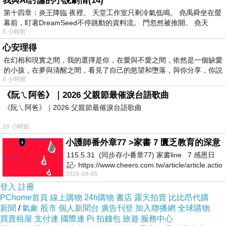
我與AI討論的小說劇情(14)
第十四章：炎王降臨 夜裡。 天堂工作室只剩冷氣低鳴。 堯禹舜坐在螢
幕前，盯著DreamSeed不停跳動的資料流。 門忽然被推開。 堯天
也太方便了吧！！不用在那邊找翻譯啦ＱＱ
5 小時前
心安理得
名古屋The Strings飯店 (The Strings Hotel
在幻相和現實之間，我的選擇是你，在愛與不愛之間，依然是一個缺愛
的小孩，在夢與清醒之間，看見了自己的慾望和墮落，與你分享，你説
Nagoya) 的介紹在下面
4 小時前
《阮ㄟ阿爸》｜2026 父親節最催淚台語歌曲
如果有興趣到這附近玩的，不妨可以看看喔！
《阮ㄟ阿爸》｜2026 父親節最催淚台語歌曲
20 小時前
以下是 名古屋The Strings飯店 (The Strings
小護師番外章77 >家書 7 匱乏教育的深意
Hotel Nagoya) 的介紹 如果也跟我一樣喜歡不妨
115.5.31 (同步存小番章77) 家書line 7 感恩日
看看喔!
記- https://www.cheers.com.tw/article/article.actio
2026-08-05
登入
註冊
PS.若您家裡有0~4歲的小朋友，
點我進入索取免
PChome首頁
線上購物
24h購物
書店
露天拍賣
比比昂代購
費《迪士尼美語世界試用包》
新聞
/
氣象
股市
個人新聞台
廣告刊登
加入聯播網
全球購物
買賣租屋
支付連
國際連
Pi 拍錢包
旅遊
服務中心