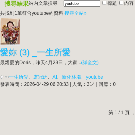
搜尋結果
站內文章搜尋：
標題
內容
共找到1筆符合
youtube
的資料
搜尋全站»
愛妳 (3) _一生所愛
最親愛的Doris，昨天4月28日，大家...
(詳全文)
一生所愛
、
盧冠廷
、
AI
、
新化林場
、
youtube
發表時間：2026-04-29 06:20:33 | 人氣：314 | 回應：0
第 1 / 1 