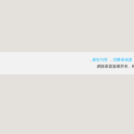
．
廣告刊登
．
消費者保護
網路家庭版權所有、轉載必究 