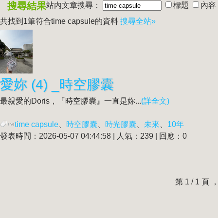
搜尋結果
站內文章搜尋：
標題
內容
共找到1筆符合
time capsule
的資料
搜尋全站»
愛妳 (4) _時空膠囊
最親愛的Doris，『時空膠囊』一直是妳...
(詳全文)
time capsule
、
時空膠囊
、
時光膠囊
、
未來
、
10年
發表時間：2026-05-07 04:44:58 | 人氣：239 | 回應：0
第 1 / 1 