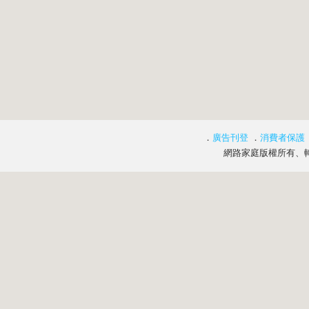
．
廣告刊登
．
消費者保護
網路家庭版權所有、轉載必究 