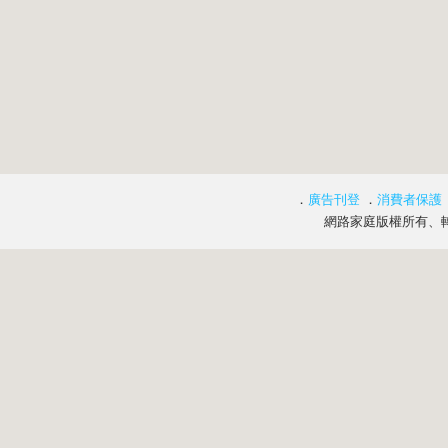
．
廣告刊登
．
消費者保護
網路家庭版權所有、轉載必究 