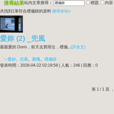
搜尋結果
站內文章搜尋：
標題
內容
共找到1筆符合
禮儀師
的資料
搜尋全站»
愛妳 (2) _兜風
最親愛的 Doris，前天去買塔位，禮儀...
(詳全文)
愛妳
、
兜風
、
藥懺
、
禮儀師
發表時間：2026-04-22 02:19:58 | 人氣：246 | 回應：0
第 1 / 1 