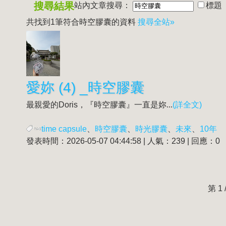
搜尋結果
站內文章搜尋：
標題
共找到1筆符合
時空膠囊
的資料
搜尋全站»
愛妳 (4) _
時空膠囊
最親愛的Doris，『
時空膠囊
』一直是妳...
(詳全文)
time capsule
、
時空膠囊
、
時光膠囊
、
未來
、
10年
發表時間：2026-05-07 04:44:58 | 人氣：239 | 回應：0
第 1