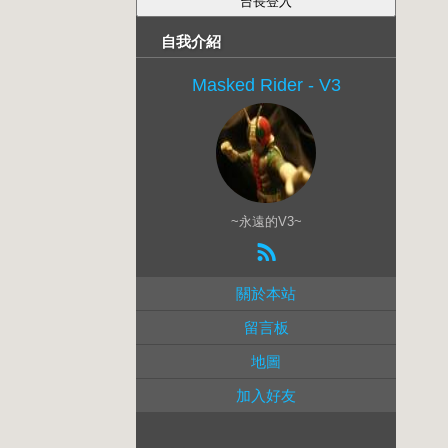
自我介紹
Masked Rider - V3
~永遠的V3~
關於本站
留言板
地圖
加入好友