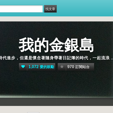
我的金銀島
時代進步，但還是懷念著隨身帶著日記簿的時代，一起流浪 ..
1,072
970
愛的鼓勵
訂閱站台