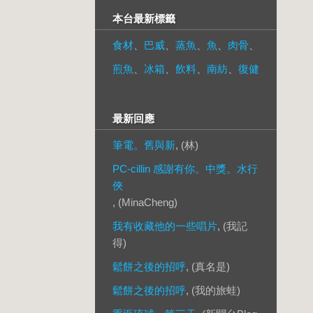
本台最新標籤
食材
、
巴威
、
蒸魚
、
魚
、
肉骨
、
煎魚
、
冰箱
、
飲料
、
南紡
、
復健
最新回應
筆電。舊與新
, (林)
PC-cillin 感謝有你。中獎。水行
俠
, (MinaCheng)
我有收藏他的一些唱片
, (我記
得)
鬆餅之後的招呼
, (真名是)
鬆餅之後的招呼
, (我的旅蛙)