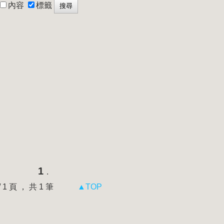
內容
標籤
1
.
 / 1 頁 ， 共 1 筆
▲TOP