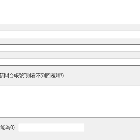
人新聞台帳號"則看不到回覆唷!)
能為0)