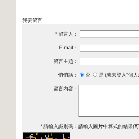
我要留言
* 留言人：
E-mail：
留言主題：
悄悄話：
否
是 (若未登入"個
留言內容：
* 請輸入識別碼：
請輸入圖片中算式的結果(可