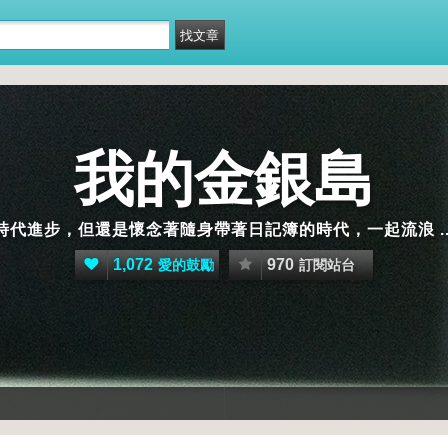
我的金銀島
時代進步，但還是懷念著隨身帶著日記簿的時代，一起流浪 ..
1,072
970
愛的鼓勵
訂閱站台