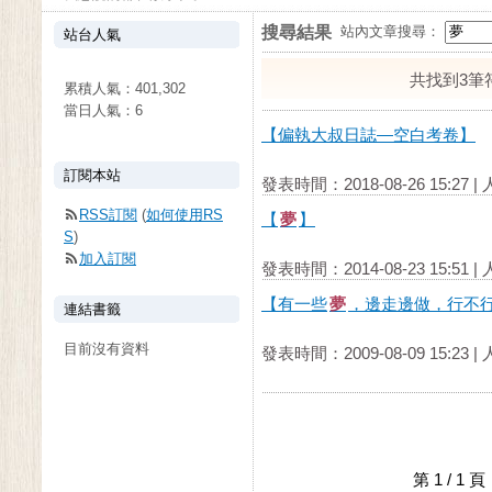
搜尋結果
站內文章搜尋：
站台人氣
共找到3筆
累積人氣：
401,302
當日人氣：
6
【偏執大叔日誌—空白考卷】
訂閱本站
發表時間：2018-08-26 15:27 |
RSS訂閱
(
如何使用RS
【
夢
】
S
)
加入訂閱
發表時間：2014-08-23 15:51 |
【有一些
夢
，邊走邊做，行不
連結書籤
目前沒有資料
發表時間：2009-08-09 15:23 |
第 1 / 