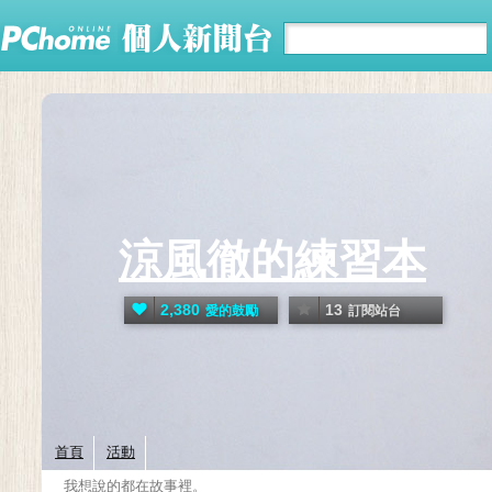
涼風徹的練習本
2,380
13
愛的鼓勵
訂閱站台
首頁
活動
我想說的都在故事裡。