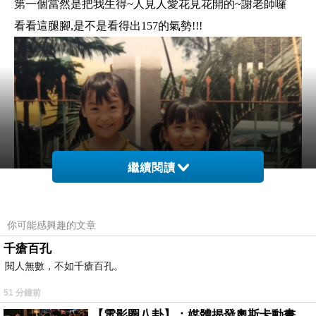
第一個當然是把我生得~人見人愛花見花開的~謝老師囉
看看這腿腳,是不是看得出157的氣勢!!!
繼續閱讀
你可能感興趣的文章
千瘡百孔
閱人無數，不如千瘡百孔。
51 分鐘前
【電影圈八卦】：媒體揭發奧斯卡動畫項目投票醜聞！好萊塢為什麼看不起動畫電影？