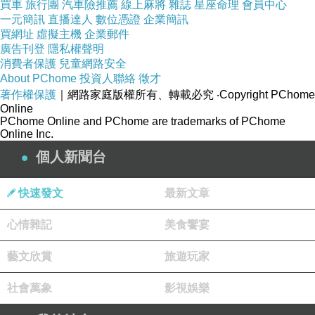
買車
旅行團
汽車險推薦
線上麻將
雜誌
星座命理
會員中心
一元簡訊
直播達人
數位憑證
企業簡訊
買網址
虛擬主機
企業郵件
廣告刊登
隱私權聲明
消費者保護
兒童網路安全
About PChome
投資人聯絡
徵才
著作權保護
｜網路家庭版權所有、轉載必究
‧Copyright PChome
Online
後來,媽又給了我~我弟
PChome Online and PChome are trademarks of PChome
Online Inc.
我弟其實不笨,但我總叫他笨謙,我承認我有欺負他
個人新聞台
而且在爸最後的那段日子,只要我們獨處的時候,爸都叫我要
幫助我弟
快速發文
最新文章
我那時候覺得爸就是重男輕女阿!最疼就阿謙阿!
心情雜記
美食饗宴
後來我知道了!爸是相信阿慈,所以給我任務,然後這些年,我
是最常夢到老爸的孩子
藝文欣賞
旅遊玩家
爸該是來盯專案進度了,真是~臣惶恐阿
社會萬象
影視娛樂
到底...要離題到甚麼程度?不是說要寫母親節特輯的嗎?
好啦!好啦!!拉回來,話說 ,我在成長的過程中,很依賴也很欺