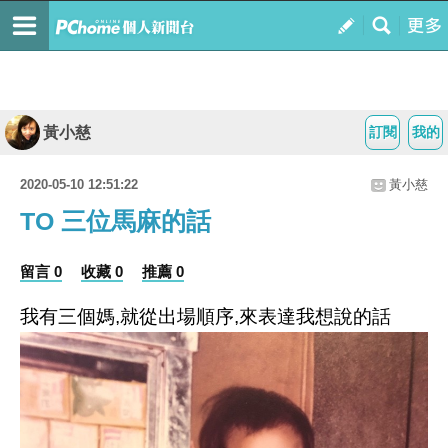
黃小慈
訂閱
我的
2020-05-10 12:51:22
黃小慈
TO 三位馬麻的話
留言 0
收藏 0
推薦 0
我有三個媽,就從出場順序,來表達我想說的話