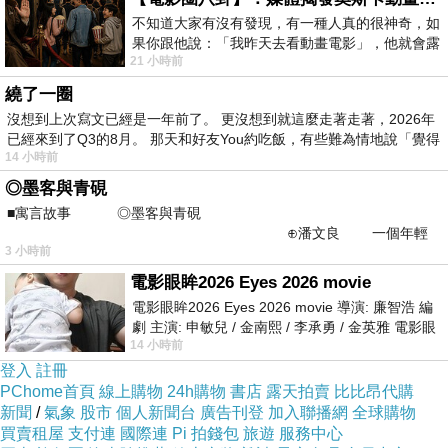
不知道大家有沒有發現，有一種人真的很神奇，如
果你跟他說：「我昨天去看動畫電影」，他就會露
21 小時前
出一種慈祥的微笑，然後問你是不是陪小
繞了一圈
沒想到上次寫文已經是一年前了。 更沒想到就這麼走著走著，2026年
已經來到了Q3的8月。 那天和好友You約吃飯，有些難為情地說「覺得
14 小時前
謝謝媽在我一到這個世界,就讓我有姊的陪伴,很多時候,我
◎墨客與青硯
很慶幸我的人生有我姊
■寓言故事 ◎墨客與青硯
⊕潘文良 一個年輕
尤其每次我載姊和竹回頭份的路上,嘻嘻哈哈+吐苦水的過
3 小時前
的墨客，在京城的古玩肆裡
程相當療瘉
電影眼眸2026 Eyes 2026 movie
電影眼眸2026 Eyes 2026 movie 導演: 廉智浩 編
劇 主演: 申敏兒 / 金南熙 / 李承勇 / 金英雅 電影眼
14 小時前
眸2026描述攝影師徐珍因遺
登入
註冊
PChome首頁
線上購物
24h購物
書店
露天拍賣
比比昂代購
新聞
/
氣象
股市
個人新聞台
廣告刊登
加入聯播網
全球購物
買賣租屋
支付連
國際連
Pi 拍錢包
旅遊
服務中心