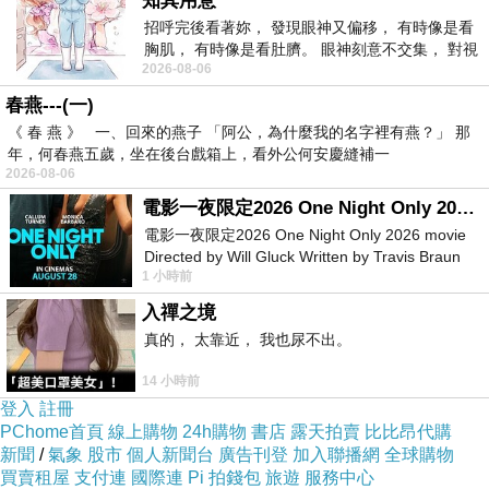
知其用意
招呼完後看著妳， 發現眼神又偏移， 有時像是看
胸肌， 有時像是看肚臍。 眼神刻意不交集， 對視
2026-08-06
視線不對齊， 讓我很難不
春燕---(一)
《 春 燕 》 一、回來的燕子 「阿公，為什麼我的名字裡有燕？」 那
年，何春燕五歲，坐在後台戲箱上，看外公何安慶縫補一
2026-08-06
電影一夜限定2026 One Night Only 2026 movie
電影一夜限定2026 One Night Only 2026 movie
Directed by Will Gluck Written by Travis Braun
1 小時前
Starring Monica Barbaro
入禪之境
真的， 太靠近， 我也尿不出。
14 小時前
登入
註冊
PChome首頁
線上購物
24h購物
書店
露天拍賣
比比昂代購
新聞
/
氣象
股市
個人新聞台
廣告刊登
加入聯播網
全球購物
買賣租屋
支付連
國際連
Pi 拍錢包
旅遊
服務中心