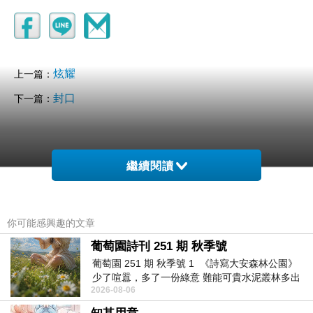
炫耀
上一篇：
封口
下一篇：
繼續閱讀
你可能感興趣的文章
葡萄園詩刊 251 期 秋季號
葡萄園 251 期 秋季號 1 《詩寫大安森林公園》
少了喧囂，多了一份綠意 難能可貴水泥叢林多出
2026-08-06
一