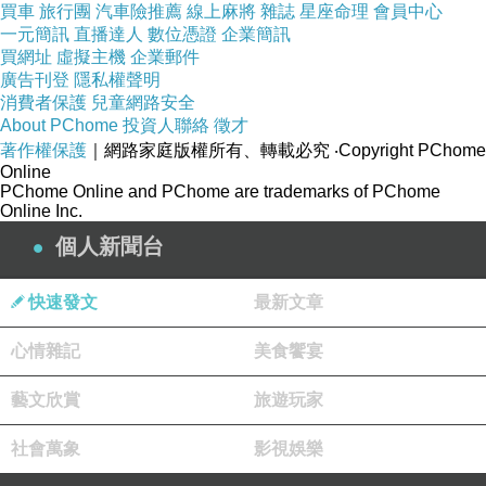
買車
旅行團
汽車險推薦
線上麻將
雜誌
星座命理
會員中心
一元簡訊
直播達人
數位憑證
企業簡訊
買網址
虛擬主機
企業郵件
廣告刊登
隱私權聲明
消費者保護
兒童網路安全
About PChome
投資人聯絡
徵才
著作權保護
｜網路家庭版權所有、轉載必究
‧Copyright PChome
Online
PChome Online and PChome are trademarks of PChome
Online Inc.
個人新聞台
快速發文
最新文章
心情雜記
美食饗宴
藝文欣賞
旅遊玩家
社會萬象
影視娛樂