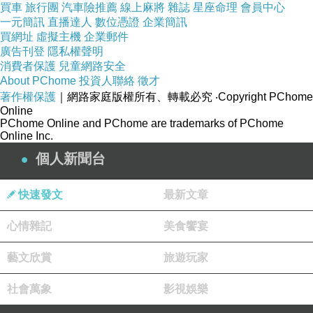
買車
旅行團
汽車險推薦
線上麻將
雜誌
星座命理
會員中心
一元簡訊
直播達人
數位憑證
企業簡訊
買網址
虛擬主機
企業郵件
廣告刊登
隱私權聲明
消費者保護
兒童網路安全
About PChome
投資人聯絡
徵才
著作權保護
｜網路家庭版權所有、轉載必究
‧Copyright PChome
Online
PChome Online and PChome are trademarks of PChome
Online Inc.
個人新聞台
快速發文
最新文章
心情雜記
美食饗宴
藝文欣賞
旅遊玩家
社會萬象
影視娛樂