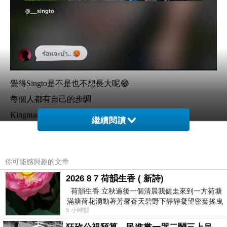
覺得Singto是不是也不想長大呢😂
每個人都有自己的步調
Kingman2歲爸爸13歲🤣
繼續閱讀
和孩子一起慢慢長大吧❤️
你可能感興趣的文章
2026 8 7 荷韻生香 ( 新詩)
荷韻生香 立秋過後一個清晨我健走來到一方荷塘
Happy birthday to Kingman
上一篇：
滿塘荷花湧動著芳馨蒼天碧野下靜靜凝望密葉搖曳
5年後
下一篇：
5 小時前
幽泉中復有蛙鳴嘓嘓水波裡搖曳