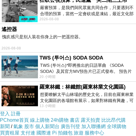
狂砍公視預算，民進黨一哭二鬧三上吊
嚴審預算，是我們與民眾黨共同合作，只要遇到不
合理的預算，當然一定會砍或是凍結，最近文化部
2026-08-08
要編列公視和Taiwan plus預算，在110年
遙控器
愧疚感只是别人装在你身上的一把遥控器。
2026-08-08
TWS (투어스) SODA SODA
TWS (투어스)*即將推出的日語單曲 《SODA
SODA》及其官方MV預告片已正式發布。 預告片
20 小時前
一經發布， 就引發了粉絲們對這次夏季回
羅東林鐵：林鐵館(羅東林業文化園區)
想要瞭解太平山林場的歷史文化，目前在羅東林業
文化園區的各場館有展示，如果對林鐵有興趣，可
13 小時前
以到林鐵館。 這裡展示從山下
登入
註冊
PChome首頁
線上購物
24h購物
書店
露天拍賣
比比昂代購
新聞
/
氣象
股市
個人新聞台
廣告刊登
加入聯播網
全球購物
買賣租屋
支付連
國際連
Pi 拍錢包
旅遊
服務中心