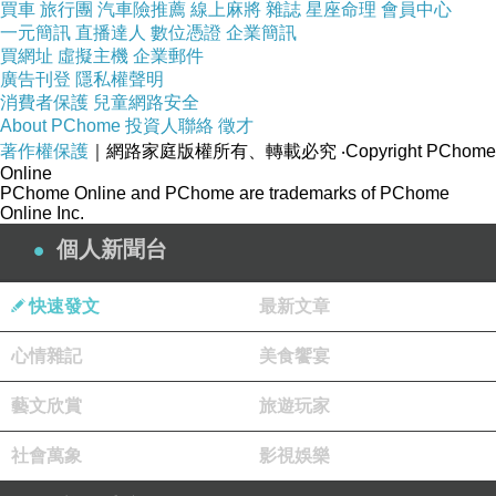
--
買車
旅行團
汽車險推薦
線上麻將
雜誌
星座命理
會員中心
一元簡訊
直播達人
數位憑證
企業簡訊
是說和沙發之吻比起來更18禁的Bright你都演過了啊~~~
買網址
虛擬主機
企業郵件
前陣子偶然看到
Bright在2018年演的Social Death Vote(中譯:
廣告刊登
隱私權聲明
消費者保護
兒童網路安全
社交心慌慌)
About PChome
投資人聯絡
徵才
才知道
Bright演過18禁的劇情XD(其實也還好啦)
著作權保護
｜網路家庭版權所有、轉載必究
‧Copyright PChome
這部劇主要是在講偷拍和網路霸凌
Online
PChome Online and PChome are trademarks of PChome
女主角A被校園風雲人物B追求
Online Inc.
兩人在學校廁所發生關係
個人新聞台
B自己偷拍下來並放上網路(渣男==)
快速發文
最新文章
A受不了眾人指指點點就自殺了(><)
A不知道鄰居大哥哥C愛慕自己
心情雜記
美食饗宴
C在A自殺後決定報復
藝文欣賞
旅遊玩家
C鎖定一些對象偷拍
並架了一個網站讓大家投票
社會萬象
影視娛樂
票數最高的人C會把對方被偷拍的影片公開