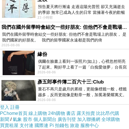
預告夏天將行漸遠 走過這陽光普照 卻又充滿逝去
的季節 無常已成為人生的日常 當擁著今夜的歡暢
23 小時前
舒心 轉眼驟成昨日 而明晨 太陽
我們在國外留學時會結交一些好朋友: 但他們不會是戰場上的朋友
我們在國外留學時會結交一些好朋友: 但他們不會是戰場上的朋友， 是
我們國家的好朋友。 我們的留學國家永遠都是我們的倚
2026-08-06
↑Lazada遊戲
緣份
所以Bright很會接吻是Win認證過的>////<
偶爾在臉書上看到一張照片(如上)，心裡忽然明亮
遊戲後主持人說:剛才講的要解釋一下，親什麼的，什麼很
了起來。剛好早上看了一篇「白痴愛做夢」台長寫
2026-08-06
的貼文，在回顧年輕時瘋狂愛上
厲害?
彥五郎事件簿二百六十三:Club
Bright:很會讀書(轉移話題XD)
重石不再只是歲月的累積，更能像標籤一般，標籤
Win:很會接吻
越多，反而更能像是勳章一般，加冕著榮耀萬丈。
2026-08-06
習慣一如縱容，成了再難輕輕放下的罪證
登入
註冊
天哪~這一對真的太可愛了ˇˇˇˇˇ
PChome首頁
線上購物
24h購物
書店
露天拍賣
比比昂代購
新聞
/
氣象
股市
個人新聞台
廣告刊登
加入聯播網
全球購物
---------------------------------------------------------------------------------
買賣租屋
支付連
國際連
Pi 拍錢包
旅遊
服務中心