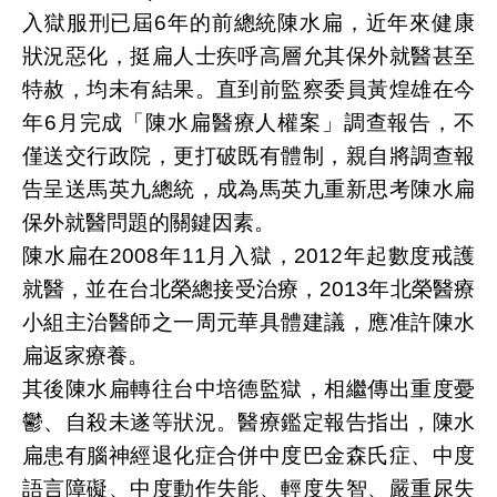
入獄服刑已屆6年的前總統陳水扁，近年來健康
狀況惡化，挺扁人士疾呼高層允其保外就醫甚至
特赦，均未有結果。直到前監察委員黃煌雄在今
年6月完成「陳水扁醫療人權案」調查報告，不
僅送交行政院，更打破既有體制，親自將調查報
告呈送馬英九總統，成為馬英九重新思考陳水扁
保外就醫問題的關鍵因素。
陳水扁在2008年11月入獄，2012年起數度戒護
就醫，並在台北榮總接受治療，2013年北榮醫療
小組主治醫師之一周元華具體建議，應准許陳水
扁返家療養。
其後陳水扁轉往台中培德監獄，相繼傳出重度憂
鬱、自殺未遂等狀況。醫療鑑定報告指出，陳水
扁患有腦神經退化症合併中度巴金森氏症、中度
語言障礙、中度動作失能、輕度失智、嚴重尿失