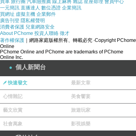
買車
旅行團
汽車險推薦
線上麻將
雜誌
星座命理
會員中心
一元簡訊
直播達人
數位憑證
企業簡訊
買網址
虛擬主機
企業郵件
廣告刊登
隱私權聲明
消費者保護
兒童網路安全
About PChome
投資人聯絡
徵才
著作權保護
｜網路家庭版權所有、轉載必究
‧Copyright PChome
Online
PChome Online and PChome are trademarks of PChome
Online Inc.
個人新聞台
快速發文
最新文章
心情雜記
美食饗宴
藝文欣賞
旅遊玩家
社會萬象
影視娛樂