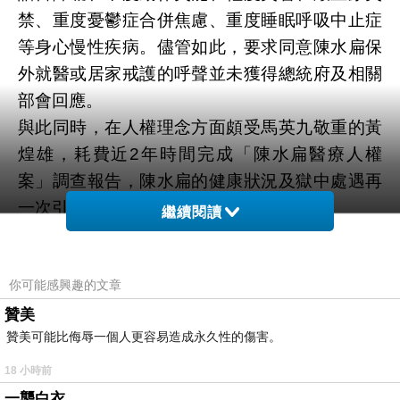
禁、重度憂鬱症合併焦慮、重度睡眠呼吸中止症
等身心慢性疾病。儘管如此，要求同意陳水扁保
外就醫或居家戒護的呼聲並未獲得總統府及相關
部會回應。
與此同時，在人權理念方面頗受馬英九敬重的黃
煌雄，耗費近2年時間完成「陳水扁醫療人權
案」調查報告，陳水扁的健康狀況及獄中處遇再
一次引發各界議論。
繼續閱讀
依體制規定，監委完成調查報告後，只須送交行
政院供相關部會進行檢討，然而黃煌雄在完成這
你可能感興趣的文章
份調查報告後，除了送交行政院外，更將報告親
送至總統府，附上一封給馬英九的親筆信，呼籲
贊美
贊美可能比侮辱一個人更容易造成永久性的傷害。
他在了解陳水扁的情況後，重新思考讓陳水扁離
開培德監獄一事。
18 小時前
儘管總統府對黃煌雄公佈「陳水扁醫療人權案」
一襲白衣