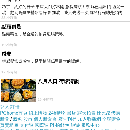
調查報告只有「尊重司法及醫療專業」的制式回
巧了，約好的日子 車庫大門打不開 急得滿頭大漢 妳已經出門 虛驚一
場，趕到高鐵左營站恰好 新加坡，我只去過一次 妳的行程總是排的
應，但據了解，馬英九在接到調查報告後，派總
22 小時前
統府秘書長楊進添拜訪黃煌雄，向他說明馬英九
點頭稱是
已經讀了親筆信和報告。之後即傳出法務部及相
點頭稱是，是合適的抽身離場策略。
關部門入府報告陳水扁情況，顯示黃煌雄在調查
19 小時前
報告中呈現的獄中實況，讓馬英九對陳水扁保外
感覺
就醫一事也開始重新思考
把感覺當成感情，是愛情關係里最大的誤解。
12 小時前
八月八日 荷塘清韻
李登輝勉柯文哲「謙卑、冷靜、忍耐」
上一篇：
10 小時前
涉嫌賄選 台南市議長李全教遭聲押
下一篇：
登入
註冊
PChome首頁
線上購物
24h購物
書店
露天拍賣
比比昂代購
新聞
/
氣象
股市
個人新聞台
廣告刊登
加入聯播網
全球購物
買賣租屋
支付連
國際連
Pi 拍錢包
旅遊
服務中心