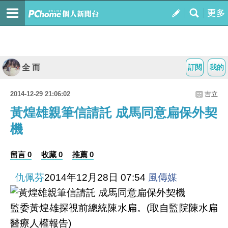
全 而
訂閱
我的
2014-12-29 21:06:02
吉立
黃煌雄親筆信請託 成馬同意扁保外契
機
留言 0
收藏 0
推薦 0
仇佩芬
2014年12月28日 07:54
風傳媒
監委黃煌雄探視前總統陳水扁。(取自監院陳水扁
醫療人權報告)