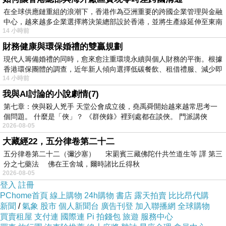
在全球供應鏈重組的浪潮下，香港作為亞洲重要的跨國企業管理與金融
中心，越來越多企業選擇將決策總部設於香港，並將生產線延伸至東南
14 小時前
財務健康與環保婚禮的雙贏規劃
現代人籌備婚禮的同時，愈來愈注重環境永續與個人財務的平衡。根據
香港環保團體的調查，近年新人傾向選擇低碳餐飲、租借禮服、減少即
14 小時前
我與AI討論的小說劇情(7)
第七章：俠與殺人兇手 天堂公會成立後，堯禹舜開始越來越常思考一
個問題。 什麼是「俠」？ 《群俠錄》裡到處都在談俠。 門派講俠
2026-08-05
大藏經22，五分律卷第二十二
五分律卷第二十二（彌沙塞） 宋罽賓三藏佛陀什共竺道生等 譯 第三
分之七藥法 佛在王舍城，爾時諸比丘得秋
2026-08-05
登入
註冊
PChome首頁
線上購物
24h購物
書店
露天拍賣
比比昂代購
新聞
/
氣象
股市
個人新聞台
廣告刊登
加入聯播網
全球購物
買賣租屋
支付連
國際連
Pi 拍錢包
旅遊
服務中心