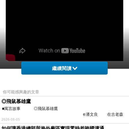
繼續閱讀
你可能感興趣的文章
台灣景點：背景音樂-雨夜花
上一篇：
◎飛鼠慕雄鷹
《好歌推薦》史卡博羅市集(中英字幕)Scarborough fair (with Lyrics)
下一篇：
■寓言故事 ◎飛鼠慕雄鷹
⊕潘文良 在古老森
2026-08-05
林的底層，住著一隻小飛鼠
如何讓香港總部與海外廠區實現零時差跨國溝通