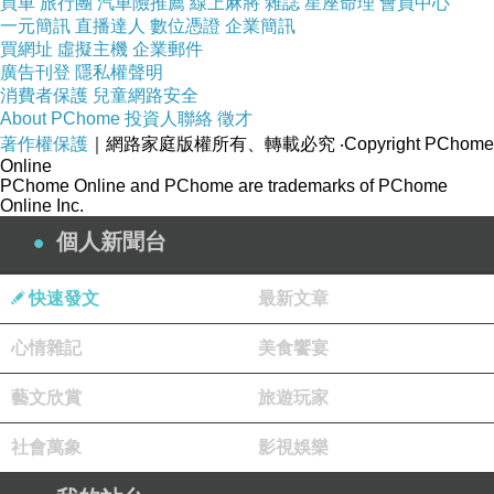
買車
旅行團
汽車險推薦
線上麻將
雜誌
星座命理
會員中心
一元簡訊
直播達人
數位憑證
企業簡訊
買網址
虛擬主機
企業郵件
廣告刊登
隱私權聲明
消費者保護
兒童網路安全
About PChome
投資人聯絡
徵才
著作權保護
｜網路家庭版權所有、轉載必究
‧Copyright PChome
Online
PChome Online and PChome are trademarks of PChome
Online Inc.
個人新聞台
快速發文
最新文章
心情雜記
美食饗宴
藝文欣賞
旅遊玩家
社會萬象
影視娛樂