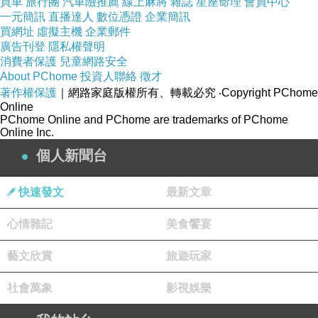
買車
旅行團
汽車險推薦
線上麻將
雜誌
星座命理
會員中心
一元簡訊
直播達人
數位憑證
企業簡訊
買網址
虛擬主機
企業郵件
廣告刊登
隱私權聲明
消費者保護
兒童網路安全
About PChome
投資人聯絡
徵才
著作權保護
｜網路家庭版權所有、轉載必究
‧Copyright PChome
Online
PChome Online and PChome are trademarks of PChome
Online Inc.
個人新聞台
快速發文
最新文章
心情雜記
美食饗宴
藝文欣賞
旅遊玩家
社會萬象
影視娛樂