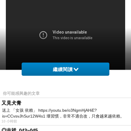
繼續閱讀
你可能感興趣的文章
又見犬青
送上 「女孩 依賴」 https://youtu.be/o3NgmHjAHiE?
is=CCvsvJhSur12W4s1 壞習慣，非常不適合改，只會越來越依賴。
10 小時前
我害怕的
自己的膝蓋自己救！呂紹睿醫師：必做3招護膝運動
上一篇：
◎吉祥_043~045