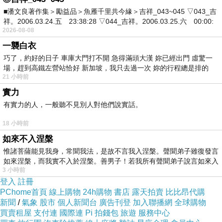
免費素食餐廳 ~ 雨花齋
下一篇：
■潘文良著作集＞勵益品＞魚雁千里共今緣＞吉祥_043~045 ▽043_吉
祥。2006.03.24.五 23:38:28 ▽044_吉祥。2006.03.25.六 00:00:
2026-08-08
一襲白衣
巧了，約好的日子 車庫大門打不開 急得滿頭大漢 妳已經出門 虛驚一
場，趕到高鐵左營站恰好 新加坡，我只去過一次 妳的行程總是排的
21 小時前
實力
有實力的人，一般聽不見別人對他們說實話。
18 小時前
如來不入涅槃
惟諸菩薩能見我身，常聞我法，是故不言我入涅槃。聲聞弟子雖復發言
如來涅槃，而我實不入於涅槃。善男子！若我所有聲聞弟子說言如來入
3 小時前
登入
註冊
PChome首頁
線上購物
24h購物
書店
露天拍賣
比比昂代購
新聞
/
氣象
股市
個人新聞台
廣告刊登
加入聯播網
全球購物
買賣租屋
支付連
國際連
Pi 拍錢包
旅遊
服務中心