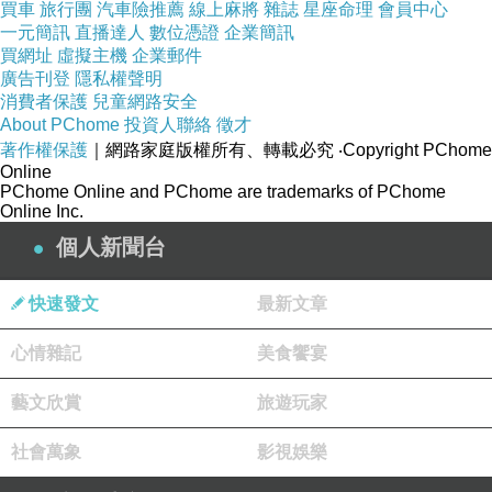
買車
旅行團
汽車險推薦
線上麻將
雜誌
星座命理
會員中心
舌堆疊層次，編曲部分主要以木吉他、 爵士鼓、
一元簡訊
直播達人
數位憑證
企業簡訊
買網址
虛擬主機
企業郵件
貝斯作為律動，並且加入弦樂與鍵盤合成器等樂
廣告刊登
隱私權聲明
器，俏皮地在旁勾勒出遊樂園似的聲響，同時也
消費者保護
兒童網路安全
About PChome
加入了許多音效、聲響等校園內常見的旋律動機
投資人聯絡
徵才
著作權保護
｜網路家庭版權所有、轉載必究
‧Copyright PChome
（如下課鐘聲、校歌），打造出獨一無二屬於臺
Online
大遊樂園的離別歌。
PChome Online and PChome are trademarks of PChome
Online Inc.
另外關於這首歌曲的MV製作，實在真的要感謝
個人新聞台
太多人了！在這邊就不一一寫出來了（不然可能
要寫到明天xd），總之謝謝參與這部作品的所有
快速發文
最新文章
朋友！再次感謝全體105級台大畢聯會的協助、
心情雜記
美食饗宴
以及各種支援的台大臨演朋友們、導演楚晴的創
意與巧思！
藝文欣賞
旅遊玩家
祝所有畢業生畢業快樂！
社會萬象
影視娛樂
-----
・台大畢聯會 facebook：https://goo.gl/TeBJE3