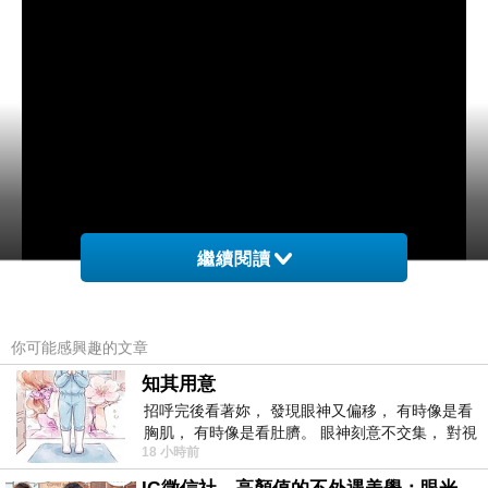
繼續閱讀
你可能感興趣的文章
知其用意
招呼完後看著妳， 發現眼神又偏移， 有時像是看
胸肌， 有時像是看肚臍。 眼神刻意不交集， 對視
發佈日期：2017年5月27日
18 小時前
視線不對齊， 讓我很難不
2017年台灣大學畢業歌 【公館遊樂園】