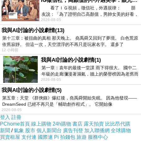
IG徵信社，高顏值的不外遇美學：眼光太高也是一種防禦，為了證明我長得好看，我決定一輩子不外遇！
新的音樂作品終於完成了！很榮幸獲選擔任2017
看了ＩＧ視頻，徵信社，外遇規律： 朋
友說：「為了證明自己高顏值，男帥女美的好看，
年台大畢業歌的作曲、編曲與音樂製作人，為了
2026-08-05
且眼光高，我決定一輩子不外遇。」
這次的作品，我邀請到台大校內許多有音樂專長
我與AI討論的小說劇情(13)
好夥伴一起參與音樂製作，包含之前一起合作改
第十三章：被扭曲的真相 那天晚上。 堯禹舜又回到了夢境。 白色荒原
依舊寂靜。 但這一次，天空漂浮的不再只是玩家名字。 還多了
編Something just like this的女主唱忻怡，還有一
12 小時前
直以來一直與我合作幫我寫詞的饒舌歌手就已，
我與AI討論的小說劇情(1)
鼓手開元，以及許多新認識的好朋友：紹恩、又
第一章：袁年的最後一堂課 雨下得很大。 國中二
豪、思宏，完成了這首「公館遊樂園」。
年級的走廊瀰漫著濕氣，牆上的榮譽榜因為老舊而
2026-08-05
微微捲起。 堯禹舜站在辦公室外，手
在今年的台大畢業歌「公館遊樂園」中，我們以
我與AI討論的小說劇情(5)
男女對唱的方式呈現主題旋律，歌詞描述畢業這
第五章：天堂 《群俠錄》爆紅後，堯禹舜開始失眠。 因為他發現——
件事既期待又怕受傷害的複雜心情，對我們來
DreamSeed 已經不再只是「輔助創作程式」。 它開始像
2026-08-05
說，台大校園就像是遊樂園般，那形形色色、五
登入
註冊
彩繽紛的學生生活，請讓我們相約好畢業後還要
PChome首頁
線上購物
24h購物
書店
露天拍賣
比比昂代購
回來走一趟。
新聞
/
氣象
股市
個人新聞台
廣告刊登
加入聯播網
全球購物
買賣租屋
支付連
國際連
Pi 拍錢包
旅遊
服務中心
整首歌以男女對唱的方式呈現旋律，後面加入饒