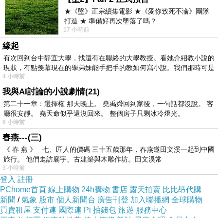
★《墜》正宗續集電影 ★《愛你致死不渝》團隊
打造 ★ 準備好再次墜落了嗎？
17 小時前
緣起
有次回到台中靜宜大學，找還有在聯絡的大學教授。看她介紹教小說的
現狀，有點羨慕現在的學弟妹能手把手的教如何寫小說。我們那時可是
4 小時前
我與AI討論的小說劇情(21)
第二十一章：選擇權 那天晚上。 堯禹舜回到家後，一句話都沒說。 客
廳很安靜。 堯天命似乎還沒回來。 整個房子只剩冰冷燈光。
6 小時前
人漂亮、音樂更性感！美妙至極！！！
春燕---(三)
《 春 燕 》 七、匠人的價碼 三十五歲那年，春燕邀田文溪一起到中國
【爵士小號大師】克里斯·波提(Chris Botti)，他被
旅行。 他們走訪廟宇、古建築與木雕作坊。田文溪常
3 小時前
美國《人物》雜志評爲“全球五十大美男子”的克
登入
註冊
里斯·波提以俊秀的外型和高超的技巧被廣大樂迷
PChome首頁
線上購物
24h購物
書店
露天拍賣
比比昂代購
新聞
/
氣象
股市
個人新聞台
廣告刊登
加入聯播網
全球購物
所追捧，就連美國著名的脫口秀女王歐普拉.溫弗
買賣租屋
支付連
國際連
Pi 拍錢包
旅遊
服務中心
瑞也曾經驚呼：“你一定要認識他，因為你會愛上