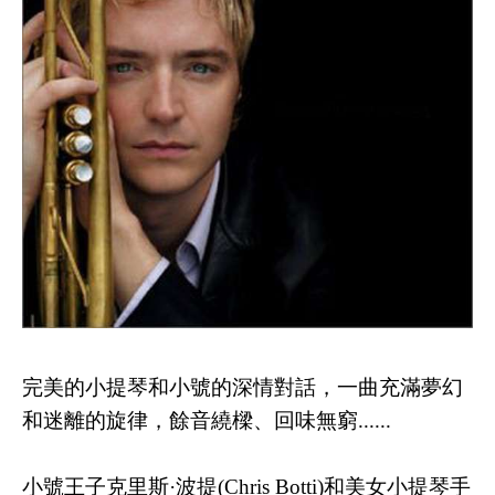
完
美的小提琴和小號的深情對話，一曲充滿夢幻
和迷離的旋律，餘音繞樑、回味無窮......
小號王子
克里斯·波提
(Chris Botti)和美女小提琴手