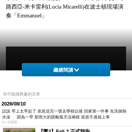
路西亞-米卡雷利(Lucia Micarelli)在波士頓現場演
奏「Emmanuel
」
繼續閱讀
你可能感興趣的文章
2026/08/10
話說 早上太早起了 崽崽送完一號去學校以後 回家第一件事 先洗個熱
水澡 因為一早 那雨大的跟颱風天沒兩樣 崽崽不過就上車
19 小時前
【墜2】Fall 2 正式預告