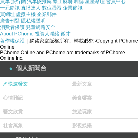
買車
旅行團
汽車險推薦
線上麻將
雜誌
星座命理
會員中心
他。”
一元簡訊
直播達人
數位憑證
企業簡訊
買網址
虛擬主機
企業郵件
廣告刊登
隱私權聲明
這個可愛的魅力的帥的令人窒息的“他”，就是當
消費者保護
兒童網路安全
About PChome
投資人聯絡
徵才
今流行爵士樂界的寵兒，風頭正勁的小號手克里
著作權保護
｜網路家庭版權所有、轉載必究
‧Copyright PChome
斯·波提！千萬不要被他的俊朗外表給“迷惑”了，
Online
PChome Online and PChome are trademarks of PChome
他可不是靠帥氣的外貌而倍受讚譽的，他合作的
Online Inc.
對象均為「言之有物」的樂壇大將：如巴布迪
個人新聞台
倫、艾瑞莎法蘭克林、保羅賽門與史汀等角色。
克里斯·波提獨具慧心地將爵士、流行、古典，巧
快速發文
最新文章
妙的融合在了一起，開闢出了一條融合爵士之
心情雜記
美食饗宴
路。
藝文欣賞
旅遊玩家
社會萬象
影視娛樂