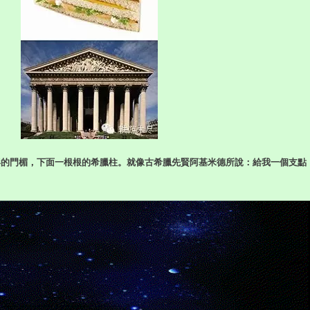
形的門楣，下面一根根的希臘柱。
就像古希臘先賢阿基米德所說：給我一個支點