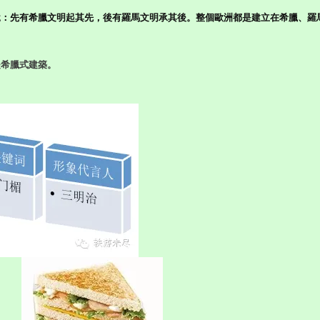
說：先有希臘文明起其先，後有羅馬文明承其後。
整個歐洲都是建立在希臘、羅
是希臘式建築。