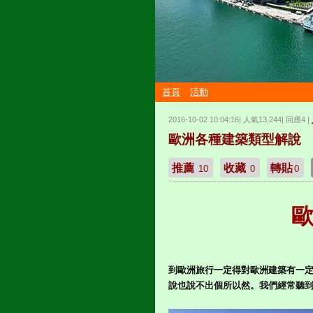
首頁
活動
2016-10-02 10:04:16| 人氣13,244| 回應4 |
歐洲各種建築類型解說
推薦
收藏
轉貼
10
0
0
到歐洲旅行一定得對歐洲建築有一
說也說不出個所以然。
我們經常聽