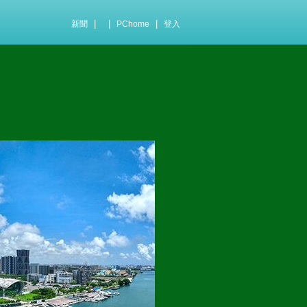
|
|
|
新聞
PChome
登入