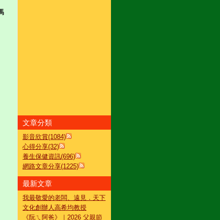
馬
文章分類
影音欣賞(1084)
心得分享(32)
養生保健資訊(696)
網路文章分享(1225)
最新文章
我最敬愛的老闆、遠見．天下
文化創辦人高希均教授
《阮ㄟ阿爸》｜2026 父親節