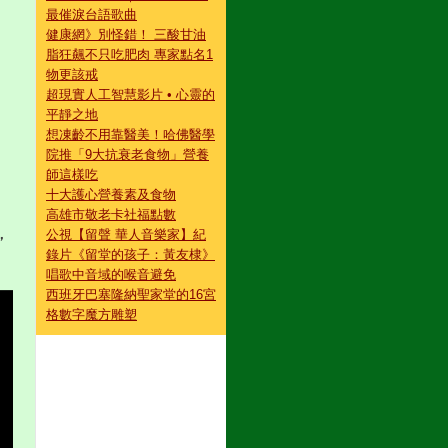
最催淚台語歌曲
健康網》別怪錯！ 三酸甘油
脂狂飆不只吃肥肉 專家點名1
物更該戒
超現實人工智慧影片 • 心靈的
平靜之地
想凍齡不用靠醫美！哈佛醫學
院推「9大抗衰老食物」營養
師這樣吃
十大護心營養素及食物
高雄市敬老卡社福點數
，
公視【留聲 華人音樂家】紀
錄片《留堂的孩子：黃友棣》
唱歌中音域的喉音避免
西班牙巴塞隆納聖家堂的16宮
格數字魔方雕塑