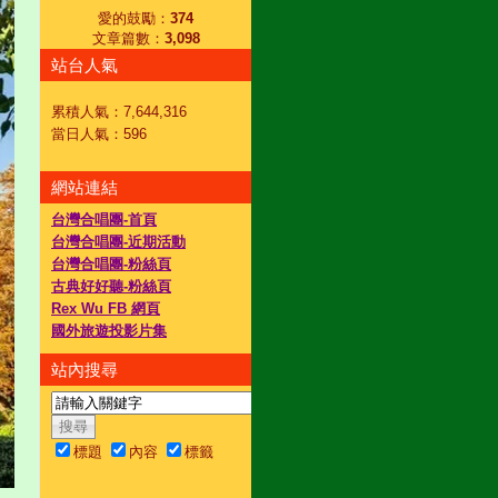
愛的鼓勵：
374
文章篇數：
3,098
站台人氣
累積人氣：
7,644,316
當日人氣：
596
網站連結
台灣合唱團-首頁
台灣合唱團-近期活動
台灣合唱團-粉絲頁
古典好好聽-粉絲頁
Rex Wu FB 網頁
國外旅遊投影片集
站內搜尋
標題
內容
標籤