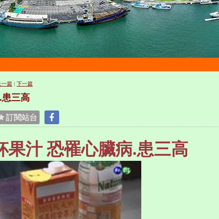
上一篇
|
下一篇
.患三高
訂閱站台
杯果汁 恐罹心臟病.患三高