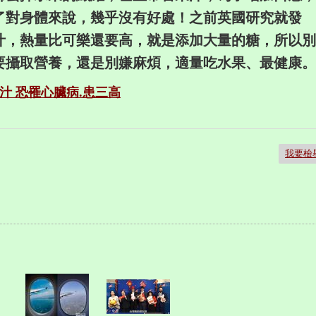
了對身體來說，幾乎沒有好處！
之前英國研究就發
汁，熱量比可樂還要高，
就是添加大量的糖，所以別
要攝取營養，
還是別嫌麻煩，適量吃水果、最健康。
汁 恐罹心臟病.患三高
我要檢