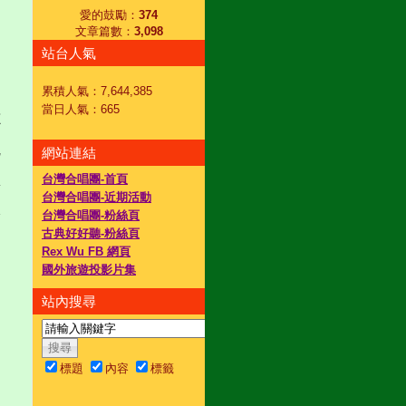
愛的鼓勵：
374
文章篇數：
3,098
站台人氣
累積人氣：
7,644,385
當日人氣：
665
網站連結
台灣合唱團-首頁
台灣合唱團-近期活動
台灣合唱團-粉絲頁
古典好好聽-粉絲頁
Rex Wu FB 網頁
國外旅遊投影片集
站內搜尋
標題
內容
標籤