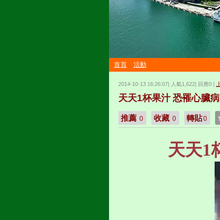
首頁
活動
2014-10-13 16:26:07| 人氣1,622| 回應0 |
天天1杯果汁 恐罹心臟病
推薦
收藏
轉貼
0
0
0
天天1