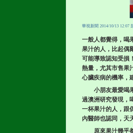
華視新聞 2014/10/13 1
一般人都覺得，喝
果汁的人，比起偶
可能導致認知受損
熱量，
尤其市售果
心臟疾病的機率，
小朋友最愛喝果汁
過澳洲研究發現，
一杯果汁的人，跟
內醫師也認同，天
原來果汁幾乎都去