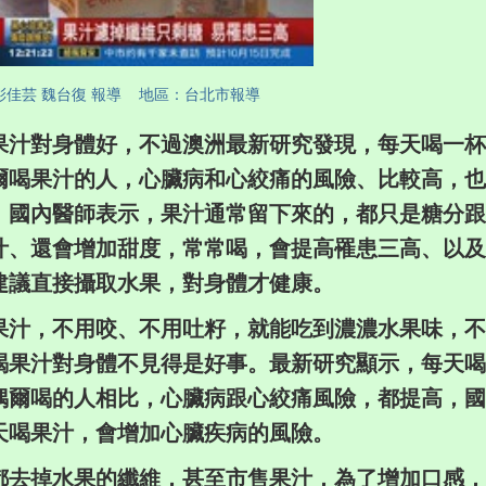
2:07 彭佳芸 魏台復 報導 地區：台北市報導
果汁對身體好，不過澳洲最新研究發現，
每天喝一杯
爾喝果汁的人，
心臟病和心絞痛的風險、比較高，也
！
國內醫師表示，果汁通常留下來的，都只是糖分跟
汁、還會增加甜度，常常喝，會提高罹患三高、
以及
建議直接攝取水果，對身體才健康。
，不用咬、不用吐籽，就能吃到濃濃水果味，
不
喝果汁對身體不見得是好事。最新研究顯示，
每天喝
偶爾喝的人相比，心臟病跟心絞痛風險，
都提高，國
天喝果汁，會增加心臟疾病的風險。
掉水果的纖維，甚至市售果汁，為了增加口感，