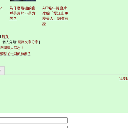
？
為什麼飛機的窗
AIT豬年賀歲片
戶是圓的不是方
改編「愛江山更
的？
愛美人」網讚有
梗
)|
轉寄
| 個人分類:
網路文章分享
|
反問讓人深思！
被咬了一口的蘋果？
)
我要