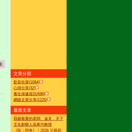
舉
文章分類
影音欣賞(1084)
心得分享(32)
養生保健資訊(696)
網路文章分享(1225)
最新文章
我最敬愛的老闆、遠見．天下
文化創辦人高希均教授
《阮ㄟ阿爸》｜2026 父親節