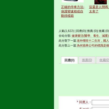
正確的停車方法-
這還是人間嗎
保護變速箱或自
太美了
動排檔箱
人氣(1,622) | 回應(0)| 推薦 (
0
)| 收藏 (
0
全站分類:
健康樂活(醫學、養生、減重)
此分類下一篇:
老外嘲笑十二生肖，國人
此分類上一篇:
為何蘋果公司的標識是個
推薦(
0
)
收藏(
0
回應(0)
* 回應人：