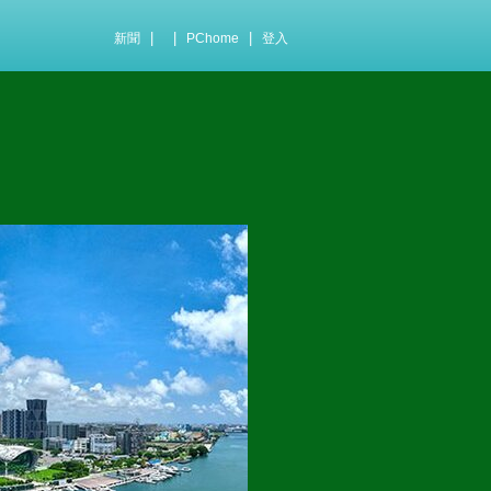
|
|
|
新聞
PChome
登入