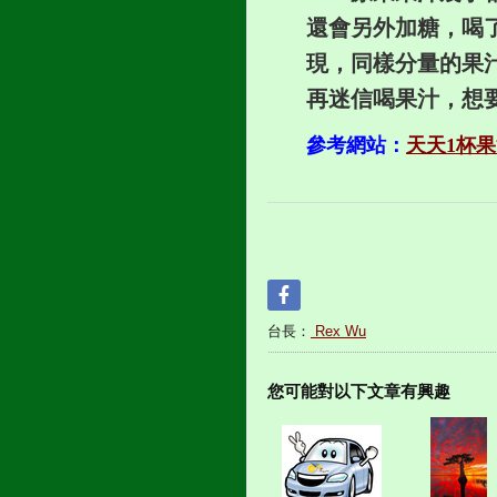
還會另外加糖，喝
現，同樣分量的果
再迷信喝果汁，想
參考網站：
天天1杯果
台長：
Rex Wu
您可能對以下文章有興趣