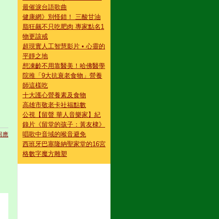
最催淚台語歌曲
健康網》別怪錯！ 三酸甘油
脂狂飆不只吃肥肉 專家點名1
物更該戒
超現實人工智慧影片 • 心靈的
平靜之地
想凍齡不用靠醫美！哈佛醫學
院推「9大抗衰老食物」營養
師這樣吃
十大護心營養素及食物
高雄市敬老卡社福點數
公視【留聲 華人音樂家】紀
錄片《留堂的孩子：黃友棣》
唱歌中音域的喉音避免
回應
西班牙巴塞隆納聖家堂的16宮
格數字魔方雕塑