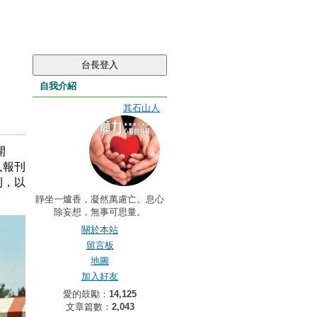
自我介紹
其石山人
開
人報刊
刊，以
靜坐一爐香，凝然萬慮亡。息心
除妄想，無事可思量。
關於本站
留言板
地圖
加入好友
愛的鼓勵：
14,125
文章篇數：
2,043