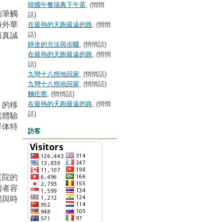
韓國午餐瑞典下午茶
, (悄悄
的筆觸
話)
海外華
在最熱的天跑最遠的路
, (悄悄
話)
而真誠
靜坐的方法與步驟
, (悄悄話)
在最熱的天跑最遠的路
, (悄悄
話)
九彎十八拐地回家
, (悄悄話)
九彎十八拐地回家
, (悄悄話)
麵疙瘩
, (悄悄話)
在最熱的天跑最遠的路
, (悄悄
）的移
話)
然體驗
群体特
訪客
庭院的
讀者容
鄉與時