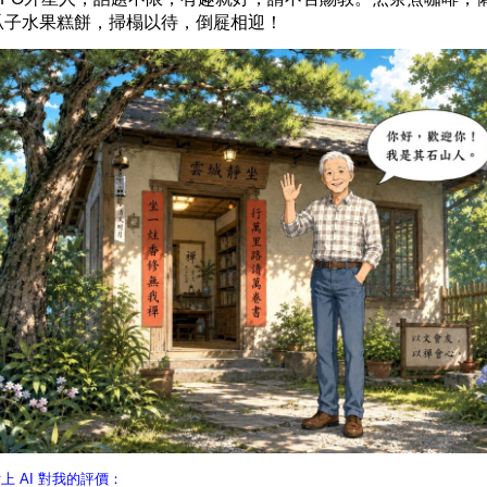
瓜子水果糕餅，掃榻以待，倒屣相迎！
上 AI 對我的評價：