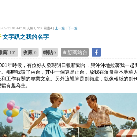
6-05-31 01:44:18| 人氣1,728| 回應4 |
上一篇
|
下一篇
文字趴之我的名字
推薦
收藏
轉貼
訂閱站台
101
0
0
2001年時候，有位好友發現明日報新聞台，興沖沖地拉著我一起
台。那時我設了兩台，其中一個算是正台，放我在溫哥華本地華
上和工作有關的專業文章。另外這裡算是副頻道，就像報紙的副
輕鬆有趣為主。