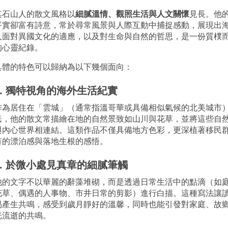
其石山人的散文
風格以
細膩溫情、觀照生活與人文關懷
見長。他
平實卻富有詩意，常於尋常風景與人際互動中捕捉感動，展現出
人面對異國文化的適應，以及對生命與自然的哲思，是一份質樸
的心靈紀錄。
具體的特色可以歸納為以下幾個面向：
1. 獨特視角的海外生活紀實
作為居住在「雲城」（通常指溫哥華或具備相似氣候的北美城市
民，他的散文常描繪在地的自然景致如山川與花草，並將這些自
與內心世界相連結。這類作品不僅具備地方色彩，更深植著移民
有的漂泊感與落地生根的感悟。
2. 於微小處見真章的細膩筆觸
他的文字不以華麗的辭藻堆砌，而是透過日常生活中的點滴（如
花草、偶遇的人事物、市井日常的剪影）進行白描。這種寫法讓
易產生共鳴，感受到歲月靜好的溫馨，同時也能引發對家庭、故
光流逝的共鳴。