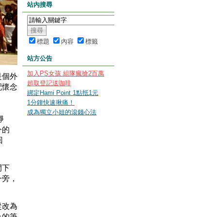
站內搜尋
標題
內容
標籤
站方公告
加入PS女孩 組隊瘋搶2百萬
是個外
超取登記送咖啡
配懷念
綁定Hami Point 1點抵1元
1分鐘快速揪痛！
成為獨立小姐的滾錢心法
靜
今的
回
閒下
一旁，
從改為
上的筆