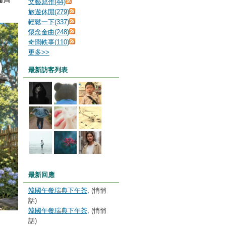
文藝寫作(44)
旅遊休閒(279)
輕鬆一下(337)
懷念金曲(248)
奇聞軼事(110)
更多
>>
最新訪客列表
最新回應
韓國午餐瑞典下午茶
, (悄悄
話)
韓國午餐瑞典下午茶
, (悄悄
話)