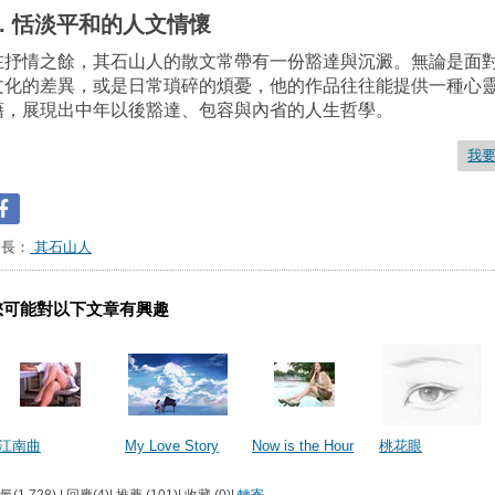
3. 恬淡平和的人文情懷
在抒情之餘，其石山人的散文常帶有一份豁達與沉澱。無論是面
文化的差異，或是日常瑣碎的煩憂，他的作品往往能提供一種心
藉，展現出中年以後豁達、包容與內省的人生哲學。
我
台長：
其石山人
您可能對以下文章有興趣
江南曲
My Love Story
Now is the Hour
桃花眼