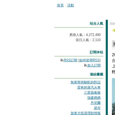
首頁
活動
站台人氣
202
累積人氣：
4,272,490
當日人氣：
2,110
訂閱本站
RSS訂閱
(
如何使用RSS
)
加入訂閱
連結書籤
無尾熊與駱駝的對話
雷爸的蒸汽火車
三星協奏曲
強森媽媽
丹尼爾
易岑
加拿大投資理財情報