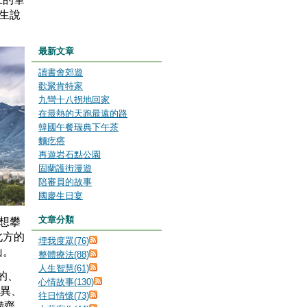
生說
最新文章
讀書會郊遊
歡聚肯特家
九彎十八拐地回家
在最熱的天跑最遠的路
韓國午餐瑞典下午茶
麵疙瘩
再遊岩石點公園
固蘭護街漫遊
陪審員的故事
國慶生日宴
文章分類
想攀
北方的
埋我度眾(76)
山。
整體療法(88)
人生智慧(61)
的、
心情故事(130)
靈異、
往日情懷(73)
備齊