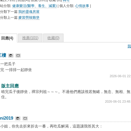
氣(1,728) | 回應(4)| 推薦 (
101
)| 收藏 (
0
)|
轉寄
站分類:
健康樂活(醫學、養生、減重)
| 個人分類:
心情故事
|
分類下一篇:
我的靈魂房屋
分類上一篇:
麥當勞辣雞堡
推薦(
101
)
收藏(
0
)
回應(4)
我
三樓
抓一把瓜子
啃完 一排排一起靜坐
2026-06-01 22
版主回應
啃完瓜子後靜坐，禪宗列祖～～～。不過他們應該視若無睹，無念、無相、無
住。
2026-06-01 23:48
ni2019
三小姐，你先去折來折去一番，再吃瓜解渴，這題讓我答其大：