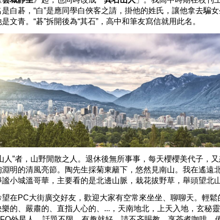
名是白碁，“白”是應同學白俠客之請，掛他的姓氏，讓他拿去騙女
他是文青。“碁”拆開後為“其石”，高中和筆友寫信就用此名。
“山人”者，山野閒散之人。退休後無所事事，每天櫻櫻美代子，又
陶淵明的清風亮節。陶先生採菊東籬下，悠然見南山。我在遙遠
靜謐小城溫哥華，主要看的是北邊山脈，栽花拔野草，舉頭
望北
希望在PC大街廣交好友，歡迎大家有空常來坐坐、聊聊天。輕鬆
快樂的、嚴肅的、直指人心的、...，天南地北，上天入地，玄秘
UFO外星人，話題不限，有趣就好，請不吝賜教。烹茶煮咖啡，