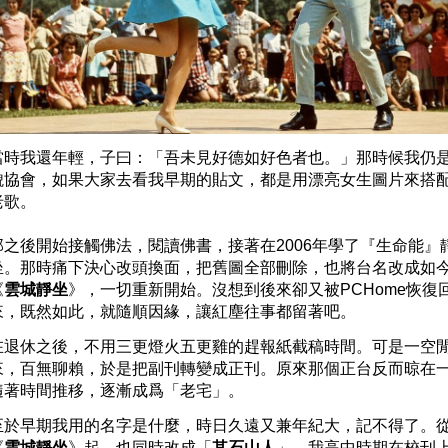
當時我還年輕，子曰：「吾未見好德如好色者也。」那時候我仍
貌協會，如果大家去看我早期的貼文，都是用漂亮女生圖片來搭
老歌。
那之後開始接觸佛法，閱讀佛書，接著在2006年學了『生命能』
坐。那時痛下決心改頭換面，把舊圖全部刪除，也將台名改成如
《
雲城靜坐
》，一切重新開始。沒想到後來卻又被PCHome恢復
來，既然如此，就隨順因緣，讓紅塵往事都留著吧。
在退休之後，不用三更燈火五更雞的趕報紙截稿時間。可是一空
來，百無聊賴，於是把副刊轉變成正刊。原來那個正台反而晾在
隨著時間推移，逐漸成爲「老宅」。
至於早期我用的名字是什麼，時日久遠又兼年紀大，記不得了。
《
雲城靜坐
》起，也同時改成「
其石山人
」。我高中時期在校刊