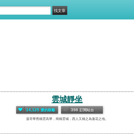
雲城靜坐
14,125
398
愛的鼓勵
訂閱站台
溫哥華舊稱雲高華，簡稱雲城，西人又稱之為蓮花之地。