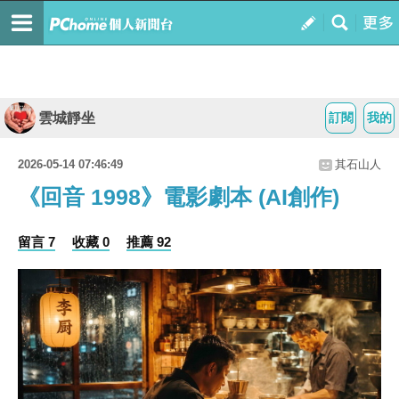
雲城靜坐
訂閱
我的
2026-05-14 07:46:49
其石山人
《回音 1998》電影劇本 (AI創作)
留言 7
收藏 0
推薦 92