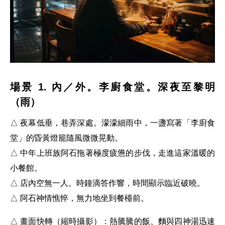
場景 1. 內／外。李廚食堂。深夜至黎明
（雨）
△ 夜幕低垂，巷弄深處。濛濛細雨中，一盞寫著「李廚食
堂」的昏黃燈籠隨風微微晃動。
△ 中年上班族阿石拖著極度疲憊的步伐，走進這家溫暖的
小餐館。
△ 店內空無一人。時鐘滴答作響，時間顯示臨近破曉。
△ 阿石神情憔悴，無力地坐到餐檯前。
△ 畫面快轉（縮時攝影）：熱騰騰的飯、麵與四神湯迅速