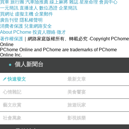
中曾有七位朋友進去探險、險些喪命的「詛咒之屋」。
買車
旅行團
汽車險推薦
線上麻將
雜誌
星座命理
會員中心
一元簡訊
直播達人
數位憑證
企業簡訊
△ 突然，一陣濃郁的咖啡香氣撲鼻而來。
買網址
虛擬主機
企業郵件
廣告刊登
隱私權聲明
△ 老宅旁，不知何時開了一間名為「閆咖啡」的店面，此
消費者保護
兒童網路安全
時仍亮著溫暖的燈光。
About PChome
投資人聯絡
徵才
著作權保護
｜網路家庭版權所有、轉載必究
‧Copyright PChome
△ 一對年輕男女正推開咖啡店的門。女子紮著馬尾、身穿
Online
輕便外套與牛仔褲，緊跟在帥氣的男伴身後。
PChome Online and PChome are trademarks of PChome
Online Inc.
△ 隨著咖啡店門扉開啟，濃郁的咖啡香混雜著一首略帶傷
個人新聞台
感的歌聲飄散在雨中。
【歌曲淡入】
快速發文
最新文章
心情雜記
美食饗宴
「可惜緣分只有一夜，再也回不去，那甜美的回憶……多
年前的你，在我心底，1998的你是最深的秘密……」
藝文欣賞
旅遊玩家
[01.3]
社會萬象
影視娛樂
△ 阿石駐足，看著那對男女走進店內。他腦海中浮現朋友