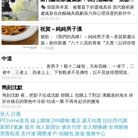
🎭 假面與本真：被覆蓋下的靈魂真容 當代藝術家
盧嵐新在此幅極具戲劇張力與心理深度的新作中，
2026-08-05
運用質感豐富的紙材肌理、墨痕與大膽的
祝賀～純純男子漢
聽歌：《我們的高峰》～純純男子漢～恭賀新書出
版～願你新書〞八十八頁的青春〞大賣！記得你曾
7 小時前
經在我的版留言…「好讚的圖^^感覺大家
中道
。。。。。。。。。。 善男子！觀十二緣智，凡有四種： 一者下，二
場景 2. 外。巷弄街道／「閆咖啡」外。黎明
者中，三者上，四者上上。下智觀者不見佛性，以不見故得聲聞道。
2026-08-05
（大雨）
雋刻沈默
△ 阿石走出食堂。外面的雨勢變得更大了，打在街道上發
雋刻沈默 夜，把影子拉成沈默 燈關上 也關上了對話 沸騰過的海水 終
於在礁石的懷抱中冷卻 结成一層 不再有起伏的鹽海
出劈裡啪啦的聲響。
2026-08-05
△ 遠方天際線微微透出晨曦的微光。阿石的步伐變得輕
登入
註冊
鬆，不再沉重。
PChome首頁
線上購物
24h購物
書店
露天拍賣
比比昂代購
新聞
/
氣象
股市
個人新聞台
廣告刊登
加入聯播網
全球購物
△ 他向前走著，路過一棟陰暗、破舊的老宅——當地傳聞
買賣租屋
支付連
國際連
Pi 拍錢包
旅遊
服務中心