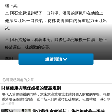
端上桌。
△ 阿石拿起湯匙喝了一口熱湯。溫暖的蒸氣印在他臉上，
他深深吐出一口長氣，彷彿要將胸口的沉重壓力全吐出
來。
△ 阿石抬起頭，看著李廚。隨後他喝完最後一口湯，臉上
終於露出一抹感激的笑容。
李廚
繼續閱讀
（笑著點頭，語氣親切）
下次擱再來坐啊，阿石，無論多晚，我的店門攏為你敞
你可能感興趣的文章
開。
財務健康與環保婚禮的雙贏規劃
現代人籌備婚禮的同時，愈來愈注重環境永續與個人財務的平衡。根據
香港環保團體的調查，近年新人傾向選擇低碳餐飲、租借禮服、減少即
19 小時前
當代藝術家盧嵐新：我們都戴著一張臉，可真正的自己，總藏在那些被塗抹、被覆蓋的痕跡裡