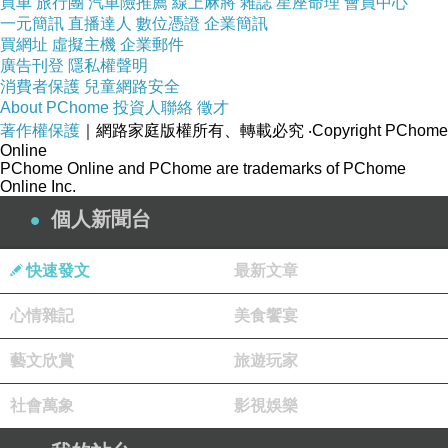
買車
旅行團
汽車險推薦
線上麻將
雜誌
星座命理
會員中心
場站就在機場的正對面 (上圖左邊)，從機場二樓出來，有
一元簡訊
直播達人
數位憑證
企業簡訊
買網址
虛擬主機
企業郵件
陸橋相通車站。
廣告刊登
隱私權聲明
消費者保護
兒童網路安全
About PChome
投資人聯絡
徵才
著作權保護
｜網路家庭版權所有、轉載必究
‧Copyright PChome
Online
PChome Online and PChome are trademarks of PChome
Online Inc.
個人新聞台
快速發文
最新文章
心情雜記
美食饗宴
藝文欣賞
旅遊玩家
上圖左下角是從機場出來的捷運線，接上垂直穿過列治文
社會萬象
影視娛樂
的 Canada Line (加拿大線)，往北上行經過 Oakridge