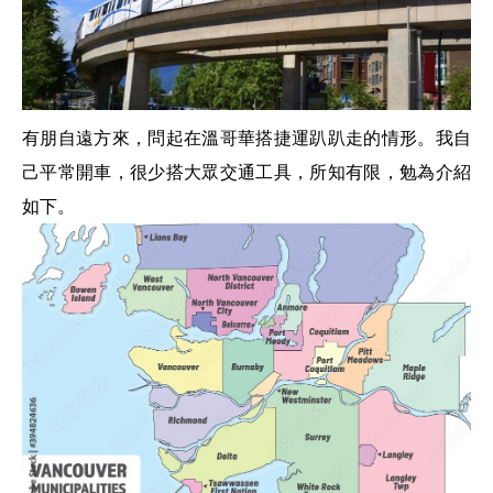
有朋自遠方來，問起在溫哥華搭捷運趴趴走的情形。我自
己平常開車，很少搭大眾交通工具，所知有限，勉為介紹
如下。