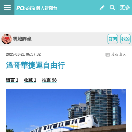
雲城靜坐
訂閱
我的
2025-03-21 06:57:32
其石山人
溫哥華捷運自由行
留言 1
收藏 1
推薦 98