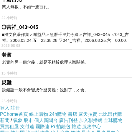
溫哥華國際機場附近的機場旅館，其實不僅這幾間，就在
閱人無數，不如千瘡百孔。
圖右上角這塊區域內還有其他未標出來的旅館或 inn，都可
22 小時前
算是「機場旅館」。建議最好住在河右邊的地方，
從機場
◎吉祥_043~045
搭Taxi 計程車過來只需十來分鐘。這裡是 Richmond 列治
■潘文良著作集＞勵益品＞魚雁千里共今緣＞吉祥_043~045 ▽043_吉
文中心區，餐廳很多，很方便，不需講英語，講國語幾乎
祥。2006.03.24.五 23:38:28 ▽044_吉祥。2006.03.25.六 00:00:
2026-08-08
都能通。
老實
老實的另一個含義，就是不精於處理人際關係。
15 小時前
災難
說錯話一般不會變成什麼災難；說對了，才會。
23 小時前
登入
註冊
PChome首頁
線上購物
24h購物
書店
露天拍賣
比比昂代購
新聞
/
氣象
股市
個人新聞台
廣告刊登
加入聯播網
全球購物
買賣租屋
支付連
國際連
Pi 拍錢包
旅遊
服務中心
溫哥華的捷運叫做 SkyTrain，中文一般稱為「天車」。機