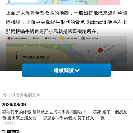
上面是大溫哥華都會區的地圖，一般如搭飛機來溫哥華國
際機場，上面
中央像蝸牛形狀的紫色 Richmond 地區左上
那兩根蝸牛觸角尾部小島就是國際機場所在。
繼續閱讀
你可能感興趣的文章
2026/08/09
突如其來的休假 當然就是去找同學弄頭髮啦！ 笑死 選了一個奶灰
色 染出來是淺灰藍 崽崽跟同學兩個人 笑了好久 反
5 小時前
千瘡百孔