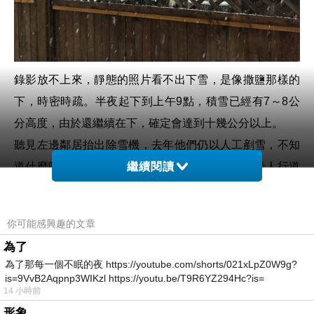
錄影放不上來，靜態的照片看不出下雪，是像撒鹽那樣的
下，時密時疏。半夜起下到上午9點，積雪已經有7～8公
分高度，由於還繼續在下，確定會達到十幾公分以上。
聽見左邊鄰居抬出除雪機，去年他們仍以人工剷雪，不知
道什麼時候買了這一台機器。電動的果然好用，沿人行道
繼續閱讀
左右來回推著走一趟，就大功告成。
依照氣象預報，等一下，11點時氣溫會回升至攝氏1度，
你可能感興趣的文章
落雪也減少到0.3公分，我們將搶這個時機去剷雪、撒鹽。
為了
雪一直不斷在下，明早週一，依法例規定，上午10時以前
為了那每一個不眠的夜 https://youtube.com/shorts/021xLpZ0W9g?
必須清除門前人行道的積雪，然後週二、週三、四、五、
is=9VvB2Aqpnp3WIKzl https://youtu.be/T9R6YZ294Hc?is=
14 小時前
六、日，天天都在下雪，也天天都要剷雪撒鹽，苦啊！
形象