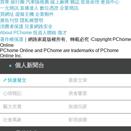
買車
旅行團
汽車險推薦
線上麻將
雜誌
星座命理
會員中心
一元簡訊
直播達人
數位憑證
企業簡訊
好友攝影詩人在line上傳消息，她已跑去鱒魚湖賞雪了，
買網址
虛擬主機
企業郵件
廣告刊登
隱私權聲明
不用剷雪的人真幸福。
消費者保護
兒童網路安全
About PChome
投資人聯絡
徵才
著作權保護
｜網路家庭版權所有、轉載必究
‧Copyright PChome
Online
PChome Online and PChome are trademarks of PChome
Online Inc.
個人新聞台
快速發文
最新文章
心情雜記
美食饗宴
藝文欣賞
旅遊玩家
社會萬象
影視娛樂
鱒魚湖雪景