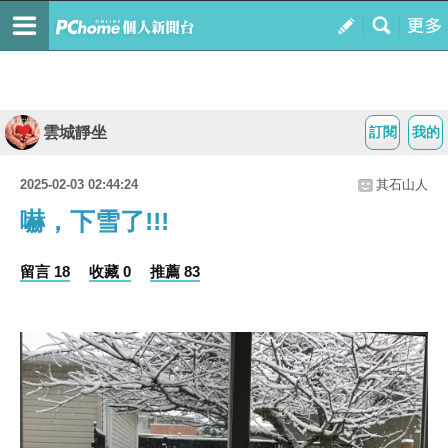
雲城靜坐
訂閱
我的
2025-02-03 02:44:24
其石山人
嚇，下雪了!!!
留言 18
收藏 0
推薦 83