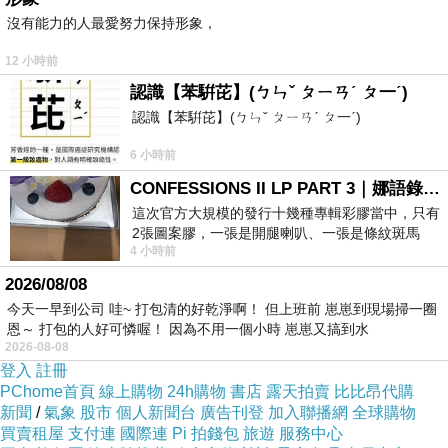
沒有能力的人最愛努力保持形象，
12 小時前
認識【苯騈芘】(ㄅㄣˇ ㄆㄧㄢˊ ㄆ一ˊ)
認識【苯騈芘】(ㄅㄣˇ ㄆㄧㄢˊ ㄆ一ˊ)
6 小時前
CONFESSIONS II LP PART 3｜娜語錄II LP PART 3
這次官方大規模的發行十幾種專輯彩膠當中，只有
2張圖案膠，一張是開腿喇叭、一張是條紋斑馬
4 小時前
版；目前官網上只剩澳洲商店AU STORE
2026/08/08
今天一早到公司 哇~ 打包清的好乾淨啊！ 但上班前 崽崽到現場掃一圈
恩～ 打包的人好可憐喔！ 因為不用一個小時 崽崽又搞到水
2026-08-08
登入
註冊
PChome首頁
線上購物
24h購物
書店
露天拍賣
比比昂代購
新聞
/
氣象
股市
個人新聞台
廣告刊登
加入聯播網
全球購物
買賣租屋
支付連
國際連
Pi 拍錢包
旅遊
服務中心