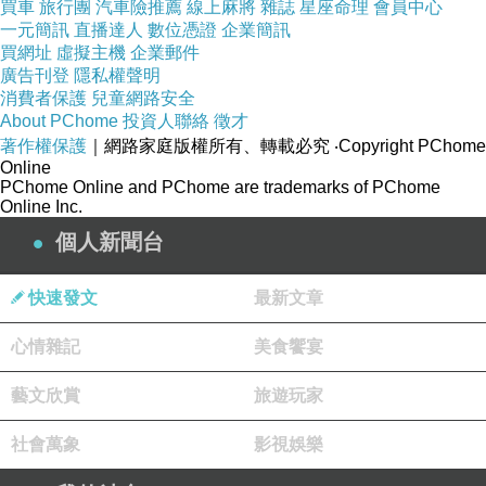
買車
旅行團
汽車險推薦
線上麻將
雜誌
星座命理
會員中心
一元簡訊
直播達人
數位憑證
企業簡訊
買網址
虛擬主機
企業郵件
廣告刊登
隱私權聲明
消費者保護
兒童網路安全
About PChome
投資人聯絡
徵才
著作權保護
｜網路家庭版權所有、轉載必究
‧Copyright PChome
Online
PChome Online and PChome are trademarks of PChome
Online Inc.
泰勒絲 (Taylor Swift) 的「時代終結」
個人新聞台
巡演在溫哥華舉行最後的謝幕
快速發文
最新文章
泰勒莎告訴觀眾，她選擇加拿大和溫哥華來結束巡
心情雜記
美食饗宴
演，因為歌迷不僅知道歌詞，大聲一起唱，最重要
藝文欣賞
旅遊玩家
是還「
尖叫
」。
社會萬象
影視娛樂