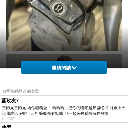
繼續閱讀
你可能感興趣的文章
藍玫友7
三師兄三師兄 給你糖葫蘆！ 哈哈哈，把你的嘴糊起來 讓你不能跟上天
說我壞話 好吧！玩打蟑螂是有點髒 那一起來去看白海豚飛躍
1 小時前
功勞