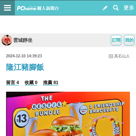
雲城靜坐
訂閱
我的
2024-12-10 14:39:23
其石山人
隆江豬腳飯
留言 4
收藏 0
推薦 81