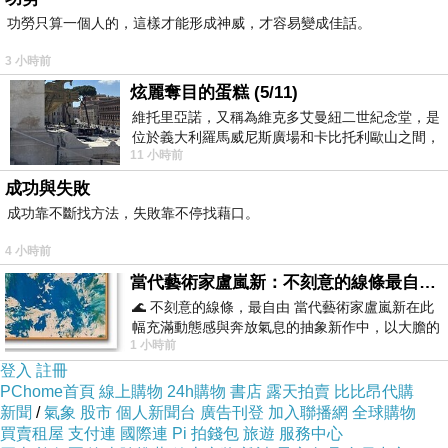
功勞只算一個人的，這樣才能形成神威，才容易變成佳話。
3 小時前
炫麗奪目的蛋糕 (5/11)
維托里亞諾，又稱為維克多艾曼紐二世紀念堂，是
位於義大利羅馬威尼斯廣場和卡比托利歐山之間，
11 小時前
用以紀念統一義大利統一後的的第一位國
成功與失敗
成功靠不斷找方法，失敗靠不停找藉口。
4 小時前
週五、六、日都有下雨，不過演唱會不准帶雨傘，數萬人
當代藝術家盧嵐新：不刻意的線條最自由，讓色彩流動、筆觸自己說話
的粉絲們淋雨等候入場。而且也不准帶看不見內容物的包
🌊 不刻意的線條，最自由 當代藝術家盧嵐新在此
包，本地廠商露露樂檬(Lululemon)特地為粉絲們推出透明
幅充滿動態感與奔放氣息的抽象新作中，以大膽的
1 小時前
藍色顏料在白色畫布上揮灑、壓印與流淌
腰包和透明背包。
登入
註冊
PChome首頁
線上購物
24h購物
書店
露天拍賣
比比昂代購
新聞
/
氣象
股市
個人新聞台
廣告刊登
加入聯播網
全球購物
買賣租屋
支付連
國際連
Pi 拍錢包
旅遊
服務中心