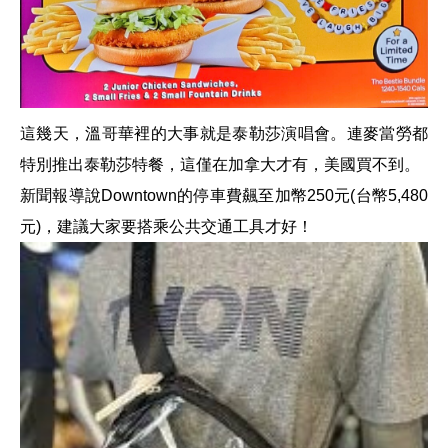
這幾天，溫哥華裡的大事就是泰勒莎演唱會。連麥當勞都
特別推出泰勒莎特餐，這僅在加拿大才有，美國買不到。
新聞報導說Downtown的停車費飆至加幣250元(台幣5,480
元)，建議大家要搭乘公共交通工具才好！