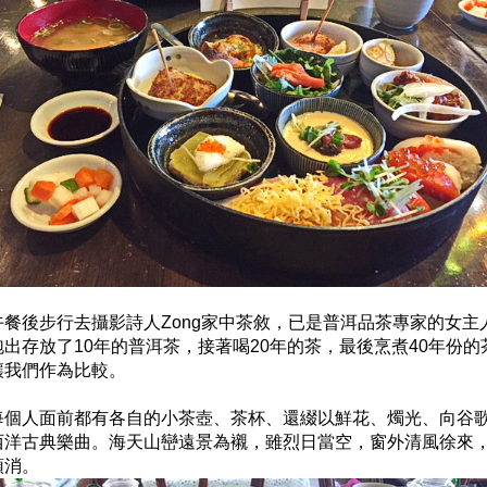
午餐後步行去攝影詩人Zong家中茶敘，已是普洱品茶專家的女主
泡出存放了10年的普洱茶，接著喝20年的茶，最後烹煮40年份的
讓我們作為比較。
每個人面前都有各自的小茶壺、茶杯、還綴以鮮花、燭光、向谷
西洋古典樂曲。海天山巒遠景為襯，雖烈日當空，窗外清風徐來
頓消。