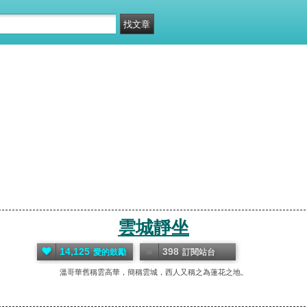
雲城靜坐
14,125
398
愛的鼓勵
訂閱站台
溫哥華舊稱雲高華，簡稱雲城，西人又稱之為蓮花之地。