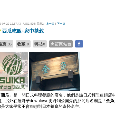
9-07-22 12:37:43| 人氣1,875| 回應2 |
上一篇
|
下一篇
西瓜吃飯+家中茶敘
推薦
收藏
轉貼
訂閱站台
35
0
0
「
西瓜
」是一間日式料理餐廳的店名，他們是該日式料理連鎖店
間。另外在溫哥華downtown史丹利公園旁的那間店名則是「
金魚
都是大家平常不會聯想到日本餐廳的奇怪名字。