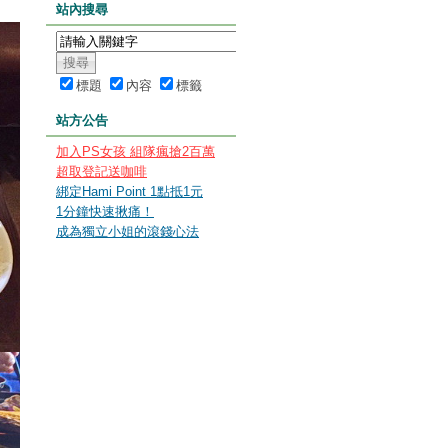
站內搜尋
標題
內容
標籤
站方公告
加入PS女孩 組隊瘋搶2百萬
超取登記送咖啡
綁定Hami Point 1點抵1元
1分鐘快速揪痛！
成為獨立小姐的滾錢心法