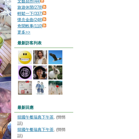
文藝寫作(44)
旅遊休閒(278)
輕鬆一下(337)
懷念金曲(248)
奇聞軼事(110)
更多
>>
最新訪客列表
最新回應
韓國午餐瑞典下午茶
, (悄悄
話)
韓國午餐瑞典下午茶
, (悄悄
話)