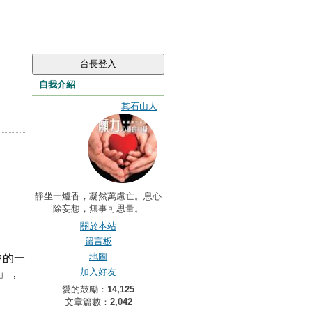
自我介紹
其石山人
靜坐一爐香，凝然萬慮亡。息心
除妄想，無事可思量。
關於本站
留言板
地圖
中的一
加入好友
」，
愛的鼓勵：
14,125
文章篇數：
2,042