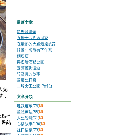
最新文章
歡聚肯特家
九彎十八拐地回家
在最熱的天跑最遠的路
韓國午餐瑞典下午茶
麵疙瘩
再遊岩石點公園
固蘭護街漫遊
陪審員的故事
國慶生日宴
二埠女王公園 (附記)
人先
茶，
文章分類
埋我度眾(76)
整體療法(88)
歌點播
人生智慧(61)
，暑熱
心情故事(130)
往日情懷(73)