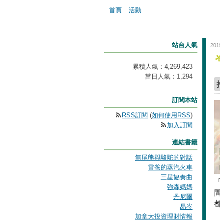
首頁
活動
站台人氣
201
累積人氣：
4,269,423
當日人氣：
1,294
訂閱本站
RSS訂閱
(
如何使用RSS
)
加入訂閱
連結書籤
無尾熊與駱駝的對話
雷爸的蒸汽火車
三星協奏曲
強森媽媽
丹尼爾
易岑
加拿大投資理財情報