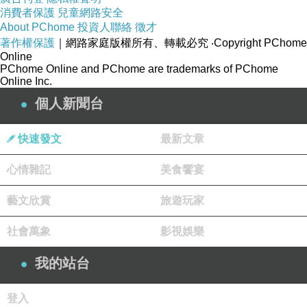
消費者保護
兒童網路安全
About PChome
投資人聯絡
徵才
其他價格的部份及細節
寫在這邊！
著作權保護
｜網路家庭版權所有、轉載必究
‧Copyright PChome
Online
PChome Online and PChome are trademarks of PChome
有興趣的話就連進去看看囉！
Online Inc.
個人新聞台
年終慶
↓↓↓限量特惠的優惠按鈕↓↓↓
快速發文
最新文章
心情雜記
美食饗宴
Pure One-法蘭絨兩用被床包組系列"
藝文欣賞
旅遊玩家
社會萬象
影視娛樂
商品訊息功能
我的站台
登入
商品訊息描述