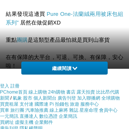
結果發現這邊買
Pure One-法蘭絨兩用被床包組
系列"
居然在做促銷XD
重點
團購
是這類型產品最怕就是買到山寨貨
在有保障的大平台，可退、可換、有保障，安心
啦！
繼續閱讀
另外跟大家說
Pure One-法蘭絨兩用被床包組系
登入
註冊
列"
真的很夯
PChome首頁
線上購物
24h購物
書店
露天拍賣
比比昂代購
新聞
/
氣象
股市
個人新聞台
廣告刊登
加入聯播網
全球購物
買賣租屋
支付連
國際連
Pi 拍錢包
旅遊
服務中心
價格不錯的時候就要快下手
買車
旅行團
汽車險推薦
線上麻將
雜誌
星座命理
會員中心
一元簡訊
直播達人
數位憑證
企業簡訊
買網址
虛擬主機
企業郵件
有可能下一秒就缺貨了！！
廣告刊登
隱私權聲明