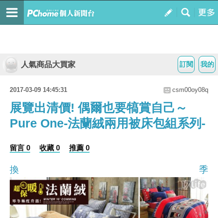
人氣商品大買家
訂閱
我的
2017-03-09 14:45:31
csm00oy08q
展覽出清價! 偶爾也要犒賞自己～
Pure One-法蘭絨兩用被床包組系列-
留言 0
收藏 0
推薦 0
換季