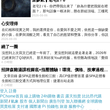
柒參貳▎老宅2 / 6
老宅2 / 6 - 你們帶我出來了「妳為什麼把我留在裡
面？」那句話像一根冰刺，懸在群組頂端。三樓死
想要購買【Hera】赫拉 韓劇同款羽毛多層三件組
2026-08-06
死盯著照片裡的人。那個人確實站在
戒指-關節戒-開口戒(二色任選)已經想很多天了!
心安理得
也求助谷哥大神 發現【Hera】赫拉 韓劇同款羽
在幻相和現實之間，我的選擇是你，在愛與不愛之間，依然是一個缺愛
的小孩，在夢與清醒之間，看見了自己的慾望和墮落，與你分享，你説
毛多層三件組戒指-關節戒-開口戒(二色任選)的評
2026-08-06
價真的不錯想想哪裡買最便宜.心得文.試用文.分
繞了一圈
享文行李箱/旅遊用品分享推薦.好用.推薦.評價.熱
沒想到上次寫文已經是一年前了。 更沒想到就這麼走著走著，2026年
已經來到了Q3的8月。 那天和好友You約吃飯，有些難為情地說「覺得
銷.開箱文.優缺點比較
4 小時前
招牌森雞湯課程腳底+指壓體驗！環境、價格、按摩過程全紀錄，森SPA足體養生館松江館最新價格表
最後選擇在這購買【Hera】赫拉 韓劇同款羽毛多
文章目錄 森SPA足體養生館松江館：高CP值舒壓首選 森SPA足體養
層三件組戒指-關節戒-開口戒(二色任選) 的原因,
生館松江館交通方式與地理位置：捷運出站走路
2 小時前
是因為比較有保障,也不會遇到詐騙集團,所以才
登入
註冊
選擇在這購入
PChome首頁
線上購物
24h購物
書店
露天拍賣
比比昂代購
新聞
/
氣象
股市
個人新聞台
廣告刊登
加入聯播網
全球購物
買賣租屋
支付連
國際連
Pi 拍錢包
旅遊
服務中心