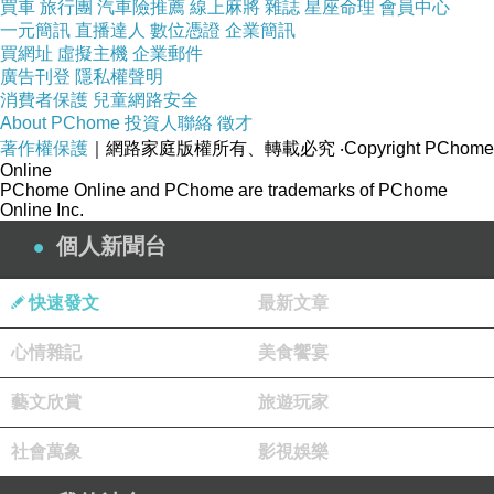
更多資料、資訊參考分享↓↓↓
買車
旅行團
汽車險推薦
線上麻將
雜誌
星座命理
會員中心
一元簡訊
直播達人
數位憑證
企業簡訊
買網址
虛擬主機
企業郵件
廣告刊登
隱私權聲明
消費者保護
兒童網路安全
About PChome
投資人聯絡
徵才
著作權保護
｜網路家庭版權所有、轉載必究
‧Copyright PChome
Online
PChome Online and PChome are trademarks of PChome
Online Inc.
個人新聞台
快速發文
最新文章
心情雜記
美食饗宴
藝文欣賞
旅遊玩家
社會萬象
影視娛樂