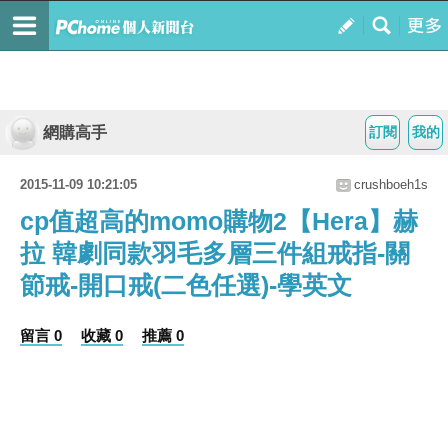
網購高手
訂閱
我的
2015-11-09 10:21:05
crushboeh1s
cp值超高的momo購物2【Hera】赫
拉 韓劇同款羽毛多層三件組戒指-關
節戒-開口戒(二色任選)-學英文
留言 0
收藏 0
推薦 0