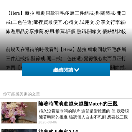
【Hera】赫拉 韓劇同款羽毛多層三件組戒指-關節戒-開口
戒(二色任選)哪裡買最便宜.心得文.試用文.分享文行李箱/
旅遊用品分享推薦.好用.推薦.評價.熱銷.開箱文.優缺點比較
前幾天在逛街的時候看到【Hera】赫拉 韓劇同款羽毛多層
三件組戒指-關節戒-開口戒(二色任選) 覺得很心動而且正打
算買【Hera】赫拉 韓劇同款羽毛多層三件組戒指-關節戒-
繼續閱讀
開口戒(二色任選)
你可能感興趣的文章
但是我想【Hera】赫拉 韓劇同款羽毛多層三件組戒指-關節
隨著時間演進越來越難Match的三觀
戒-開口戒(二色任選) 在網路上買應該會比較便宜，
很久沒看葳老闆的影片 這部還蠻推薦的 但 我發現
【Hera】赫拉 韓劇同款羽毛多層三件組戒指-關節戒-開口
隨著時間的推進 強調個人自由不忍耐 想要找三觀
戒(二色任選)而且24小時都能買，上網慢慢挑選，不用等
2026-08-06
接近的不要說對象 連朋友都超
店家開門也不用看店員臉色