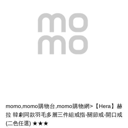
momo,momo購物台,momo購物網>【Hera】赫
拉 韓劇同款羽毛多層三件組戒指-關節戒-開口戒
(二色任選) ★★★