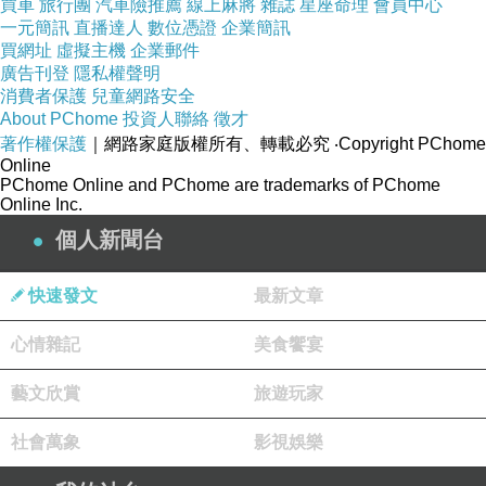
買車
旅行團
汽車險推薦
線上麻將
雜誌
星座命理
會員中心
為表揚行員的機警判斷與迅速通報，新化分局特
一元簡訊
直播達人
數位憑證
企業簡訊
買網址
虛擬主機
企業郵件
別頒發三千元禮券，以感謝其積極作為。此外，
廣告刊登
隱私權聲明
警方也持續推動金融機構與超商的防詐合作機
消費者保護
兒童網路安全
About PChome
投資人聯絡
徵才
制，今年以來已成功攔阻六件詐騙案，顯示防詐
著作權保護
｜網路家庭版權所有、轉載必究
‧Copyright PChome
成效逐步提升，有效降低民眾財產損失。
Online
PChome Online and PChome are trademarks of PChome
新化分局再次提醒市民，若接獲來電涉及借款、
Online Inc.
帳戶異常或要求操作ＡＴＭ、網銀等情形，務必
個人新聞台
保持警覺，勿輕易相信來電者的話術。民眾如有
疑慮，應撥打一六五反詐騙專線或洽詢當地派出
快速發文
最新文章
所進行確認，以避免財產損失。內政部警政署
心情雜記
美食饗宴
「一六五全民防騙網」近期推出「打詐儀表
板」，可提供最新詐騙案例、話術解析與防詐技
藝文欣賞
旅遊玩家
巧，鼓勵民眾多加利用該平台，以提升自身防詐
社會萬象
影視娛樂
能力，守護財產安全。