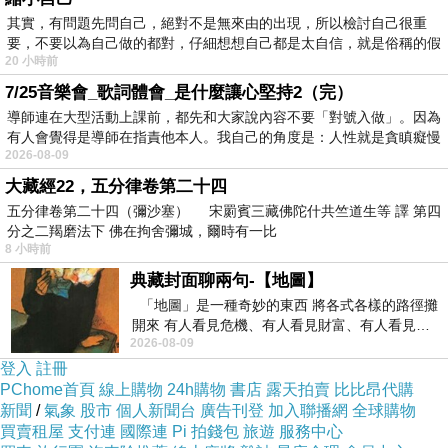
〔記者林樂南市報導〕
詐騙手法層出不窮，但關
其實，有問題先問自己，絕對不是無來由的出現，所以檢討自己很重
要，不要以為自己做的都對，仔細想想自己都是太自信，就是俗稱的假
鍵時刻的機警與果斷行動，往往能守住民眾的辛
20 小時前
苦積蓄，近日新化地區一名民眾接獲詐騙電話，
7/25音樂會_歌詞體會_是什麼讓心堅持2（完）
對方假冒「姐姐」急需借款，成功騙取五十萬
導師連在大型活動上課前，都先和大家說內容不要「對號入做」。因為
有人會覺得是導師在指責他本人。我自己的角度是：人性就是貪瞋癡慢
元，隨後變本加厲，要求再匯款一二七萬元，當
2026-08-09
民眾前往銀行辦理匯款時，機警行員察覺異狀，
大藏經22，五分律卷第二十四
主動關懷提問並立即通報新化警方，成功阻止這
五分律卷第二十四（彌沙塞） 宋罽賓三藏佛陀什共竺道生等 譯 第四
分之二羯磨法下 佛在拘舍彌城，爾時有一比
場高額詐騙案。
8 小時前
新化分局員警獲報後迅速抵達現場，向民眾解釋
典藏封面聊兩句-【地圖】
這是常見的「假冒親友借錢」詐騙手法。經過詳
「地圖」是一種奇妙的東西 將各式各樣的路徑攤
細勸導，民眾才驚覺自己已落入詐騙陷阱，幸而
開來 有人看見危機、有人看見財富、有人看見…
2026-08-09
從中可以發掘出不同的
在行員與警方的聯手阻止下，成功保住一二七萬
登入
註冊
元的財產。此次行動不僅避免了民眾的重大金錢
PChome首頁
線上購物
24h購物
書店
露天拍賣
比比昂代購
新聞
/
氣象
股市
個人新聞台
廣告刊登
加入聯播網
全球購物
損失，也再次凸顯了金融機構與警方攔阻詐騙的
買賣租屋
支付連
國際連
Pi 拍錢包
旅遊
服務中心
合作機制已逐漸發揮成效。