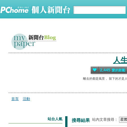
人
2,445
愛的鼓勵
離去的都是風景， 留下的才是
首頁
活動
站台人氣
站內文章搜尋：
搜尋結果