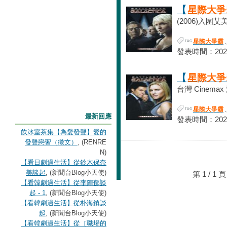
【
星際大爭
(2006)入圍艾
星際大爭霸
發表時間：2022-0
【
星際大爭
台灣 Cinema
星際大爭霸
最新回應
發表時間：2022-0
飲冰室茶集【為愛發聲】愛的
發聲戀習（徵文）
, (RENRE
N)
【看日劇過生活】從鈴木保奈
美談起
, (新聞台Blog小天使)
第 1 / 
【看韓劇過生活】從李陣郁談
起 - 1
, (新聞台Blog小天使)
【看韓劇過生活】從朴海鎮談
起
, (新聞台Blog小天使)
【看韓劇過生活】從［職場的