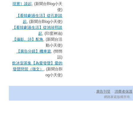
現實］談起
, (新聞台Blog小天
使)
【看韓劇過生活】從孔劉談
起
, (新聞台Blog小天使)
【看韓劇過生活】從池珍熙談
起
, (印度神油)
【攝影。詩】配角
, (新聞台活
動小天使)
【廣告分鏡】機車篇
, (悄悄
話)
飲冰室茶集【為愛發聲】愛的
發聲戀習（徵文）
, (新聞台Bl
og小天使)
廣告刊登
消費者保護
．
．
網路家庭版權所有、轉載必究