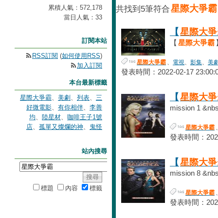
星際大爭霸
累積人氣：
572,178
共找到5筆符合
當日人氣：
33
【
星際大爭
訂閱本站
【
星際大爭霸
RSS訂閱
(
如何使用RSS
)
星際大爭霸
、
電視
、
影集
、
美
加入訂閱
發表時間：2022-02-17 23:00:
本台最新標籤
【
星際大爭
星際大爭霸
、
美劇
、
列表
、
三
好微電影
、
有你相伴
、
李善
mission 1 &nbs
均
、
陸星材
、
咖啡王子1號
店
、
孤單又燦爛的神
、
鬼怪
星際大爭霸
發表時間：2022-0
站內搜尋
【
星際大爭
mission 8 &nbs
標題
內容
標籤
星際大爭霸
發表時間：2022-0