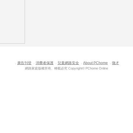
廣告刊登
消費者保護
兒童網路安全
About PChome
徵才
．
．
．
．
．
網路家庭版權所有、轉載必究 Copyright© PChome Online