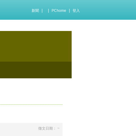
|
|
|
新聞
PChome
登入
徵文日期： ~