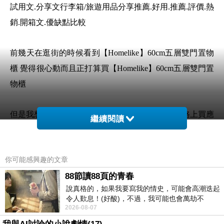
試用文.分享文行李箱/旅遊用品分享推薦.好用.推薦.評價.熱
銷.開箱文.優缺點比較
前幾天在逛街的時候看到【Homelike】60cm五層雙門置物
櫃 覺得很心動而且正打算買【Homelike】60cm五層雙門置
物櫃
但是我想【Homelike】60cm五層雙門置物櫃 在網路上買應
繼續閱讀
該會比較便宜，【Homelike】60cm五層雙門置物櫃而且24
小時都能買，上網慢慢挑選，不用等店家開門也不用看店
你可能感興趣的文章
員臉色
88節讀88頁的青春
說真格的，如果我要寫我的情史，可能會高潮迭起
想要購買【Homelike】60cm五層雙門置物櫃已
令人歎息！(好酸)，不過，我可能也會萬劫不
經想很多天了!也求助谷哥大神 發現
2026-08-07
復...，每天跪鍵盤還是被判了花心的罪
【Homelike】60cm五層雙門置物櫃的評價真的