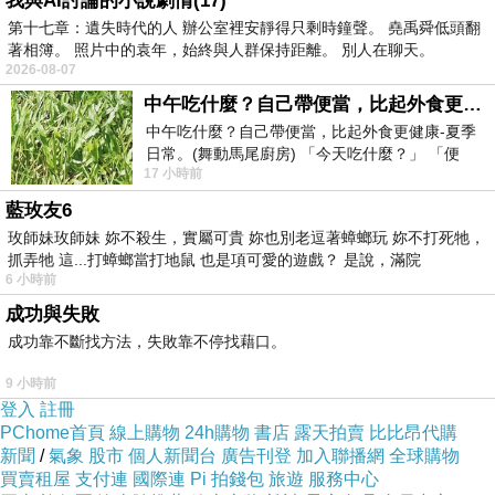
我與AI討論的小說劇情(17)
不錯想想哪裡買最便宜.心得文.試用文.分享文行
第十七章：遺失時代的人 辦公室裡安靜得只剩時鐘聲。 堯禹舜低頭翻
著相簿。 照片中的袁年，始終與人群保持距離。 別人在聊天。
李箱/旅遊用品分享推薦.好用.推薦.評價.熱銷.開
2026-08-07
箱文.優缺點比較
中午吃什麼？自己帶便當，比起外食更健康-夏季日常。(舞動馬尾廚房)
中午吃什麼？自己帶便當，比起外食更健康-夏季
日常。(舞動馬尾廚房) 「今天吃什麼？」 「便
最後選擇在這購買【Homelike】60cm五層雙門
17 小時前
當？麵？還是炒飯？」 每天都在選擇
置物櫃 的原因,是因為比較有保障,也不會遇到詐
藍玫友6
騙集團,所以才選擇在這購入
玫師妹玫師妹 妳不殺生，實屬可貴 妳也別老逗著蟑螂玩 妳不打死牠，
抓弄牠 這...打蟑螂當打地鼠 也是項可愛的遊戲？ 是說，滿院
6 小時前
更多資料、資訊參考分享↓↓↓
成功與失敗
成功靠不斷找方法，失敗靠不停找藉口。
9 小時前
登入
註冊
PChome首頁
線上購物
24h購物
書店
露天拍賣
比比昂代購
新聞
/
氣象
股市
個人新聞台
廣告刊登
加入聯播網
全球購物
買賣租屋
支付連
國際連
Pi 拍錢包
旅遊
服務中心