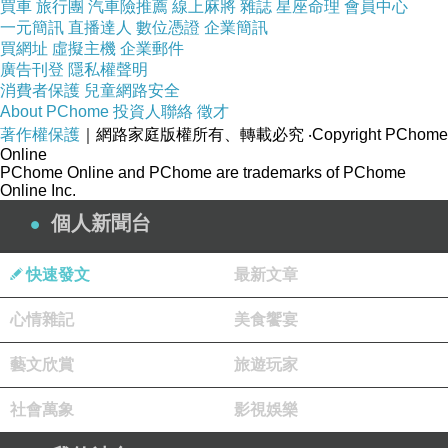
買車
旅行團
汽車險推薦
線上麻將
雜誌
星座命理
會員中心
一元簡訊
直播達人
數位憑證
企業簡訊
買網址
虛擬主機
企業郵件
廣告刊登
隱私權聲明
消費者保護
兒童網路安全
About PChome
投資人聯絡
徵才
著作權保護
｜網路家庭版權所有、轉載必究
‧Copyright PChome
Online
PChome Online and PChome are trademarks of PChome
Online Inc.
個人新聞台
快速發文
最新文章
心情雜記
美食饗宴
藝文欣賞
旅遊玩家
商品網址
:
社會萬象
影視娛樂