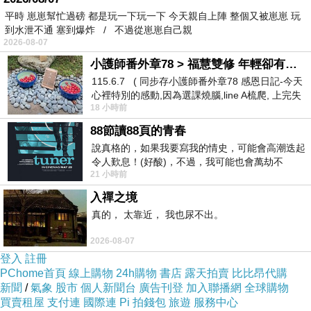
◆有效防潮、防臭、防霉、防蟲
平時 崽崽幫忙過磅 都是玩一下玩一下 今天親自上陣 整個又被崽崽 玩
到水泄不通 塞到爆炸 / 不過從崽崽自己親
2026-08-07
內容簡介
小護師番外章78 > 福慧雙修 年輕卻有個老靈魂 ㄑ金剛經〉podcast
115.6.7 ( 同步存小護師番外章78 感恩日記-今天
心裡特別的感動,因為選課燒腦,line A梳爬, 上完失
《超值4入+抽氣筒》TaiCheng真空加厚壓縮袋-M號
18 小時前
智課的她,特來傾
88節讀88頁的青春
說真格的，如果我要寫我的情史，可能會高潮迭起
令人歎息！(好酸)，不過，我可能也會萬劫不
21 小時前
復...，每天跪鍵盤還是被判了花心的罪
※ 商 品 特 色 ※
入禪之境
真的， 太靠近， 我也尿不出。
2026-08-07
日常生活中，塞得滿滿的棉被衣服服總佔掉很大空間
登入
註冊
PChome首頁
線上購物
24h購物
書店
露天拍賣
比比昂代購
新聞
/
氣象
股市
個人新聞台
廣告刊登
加入聯播網
全球購物
有了各種大小的"真空壓縮袋"，能讓衣櫥有更多空間利用
買賣租屋
支付連
國際連
Pi 拍錢包
旅遊
服務中心