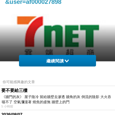
&user=af000027898
繼續閱讀
7net,7net購物網,7 net購物網,7 net,sd777net,7net統一線上購物中
心,7net購物網 童裝,7net雲端超商,7 11便利商店,7net統一超商購物
你可能感興趣的文章
網,7net購物網發熱衣,
要不要給三樓
《牆門的灰》 屋子陰冷 留給牆壁去滲透 牆角的灰 倒流的陰影 大火吞
噬不了 空氣瀰漫著 燒焦的虛無 牆壁上的門
◆壓縮袋密封設計100%防漏氣
5 小時前
◆外出，居家收納的好幫手
2026/08/07