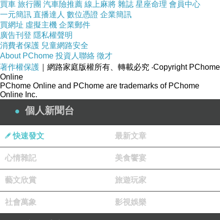
買車
旅行團
汽車險推薦
線上麻將
雜誌
星座命理
會員中心
一元簡訊
直播達人
數位憑證
企業簡訊
獨特密封設計還可以達到防潮、防蟲咬、清潔保存的效
買網址
虛擬主機
企業郵件
果。
廣告刊登
隱私權聲明
消費者保護
兒童網路安全
About PChome
投資人聯絡
徵才
著作權保護
｜網路家庭版權所有、轉載必究
‧Copyright PChome
Online
PChome Online and PChome are trademarks of PChome
Online Inc.
個人新聞台
快速發文
最新文章
心情雜記
美食饗宴
藝文欣賞
旅遊玩家
社會萬象
影視娛樂