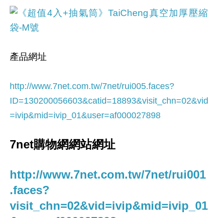
產品網址
http://www.7net.com.tw/7net/rui005.faces?
ID=130200056603&catid=18893
&visit_chn=02&vid
=ivip&mid=ivip_01&user=af000027898
7net購物網網站網址
http://www.7net.com.tw/7net/rui001
.faces?
visit_chn=02&vid=ivip&mid=ivip_01